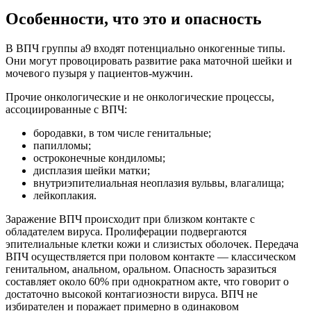
Особенности, что это и опасность
В ВПЧ группы а9 входят потенциально онкогенные типы.
Они могут провоцировать развитие рака маточной шейки и
мочевого пузыря у пациентов-мужчин.
Прочие онкологические и не онкологические процессы,
ассоциированные с ВПЧ:
бородавки, в том числе генитальные;
папилломы;
остроконечные кондиломы;
дисплазия шейки матки;
внутриэпителиальная неоплазия вульвы, влагалища;
лейкоплакия.
Заражение ВПЧ происходит при близком контакте с
обладателем вируса. Пролиферации подвергаются
эпителиальные клетки кожи и слизистых оболочек. Передача
ВПЧ осуществляется при половом контакте — классическом
генитальном, анальном, оральном. Опасность заразиться
составляет около 60% при однократном акте, что говорит о
достаточно высокой контагиозности вируса. ВПЧ не
избирателен и поражает примерно в одинаковом