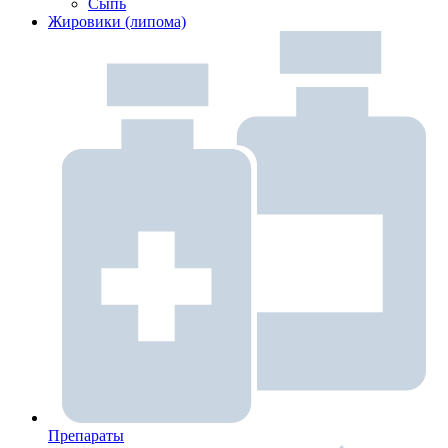
Сыпь
Жировики (липома)
Препараты