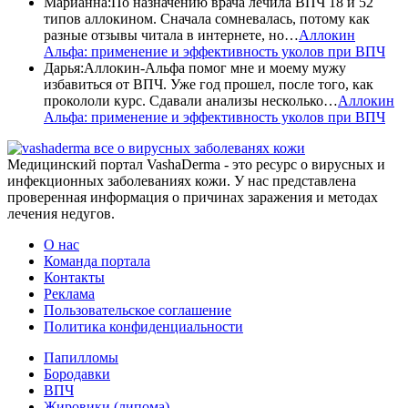
Марианна
:
По назначению врача лечила ВПЧ 18 и 52
типов аллокином. Сначала сомневалась, потому как
разные отзывы читала в интернете, но…
Аллокин
Альфа: применение и эффективность уколов при ВПЧ
Дарья
:
Аллокин-Альфа помог мне и моему мужу
избавиться от ВПЧ. Уже год прошел, после того, как
прокололи курс. Сдавали анализы несколько…
Аллокин
Альфа: применение и эффективность уколов при ВПЧ
все о вирусных заболеванях кожи
Медицинский портал VashaDerma - это ресурс о вирусных и
инфекционных заболеваниях кожи. У нас представлена
проверенная информация о причинах заражения и методах
лечения недугов.
О нас
Команда портала
Контакты
Реклама
Пользовательское соглашение
Политика конфиденциальности
Папилломы
Бородавки
ВПЧ
Жировики (липома)