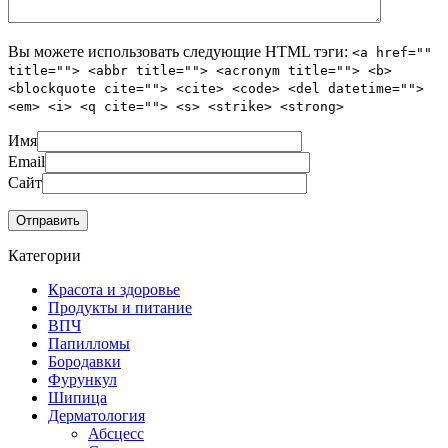
Вы можете использовать следующие
HTML
тэги:
<a href=""
title=""> <abbr title=""> <acronym title=""> <b>
<blockquote cite=""> <cite> <code> <del datetime="">
<em> <i> <q cite=""> <s> <strike> <strong>
Имя
Email
Сайт
Категории
Красота и здоровье
Продукты и питание
ВПЧ
Папилломы
Бородавки
Фурункул
Шипица
Дерматология
Абсцесс