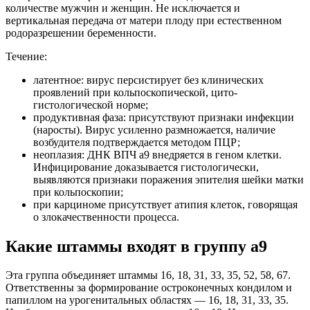
количестве мужчин и женщин. Не исключается и
вертикальная передача от матери плоду при естественном
родоразрешении беременности.
Течение:
латентное: вирус персистирует без клинических
проявлений при кольпоскопической, цито-
гистологической норме;
продуктивная фаза: присутствуют признаки инфекции
(наросты). Вирус усиленно размножается, наличие
возбудителя подтверждается методом ПЦР;
неоплазия: ДНК ВПЧ а9 внедряется в геном клетки.
Инфицирование доказывается гистологически,
выявляются признаки поражения эпителия шейки матки
при кольпоскопии;
при карциноме присутствует атипия клеток, говорящая
о злокачественности процесса.
Какие штаммы входят в группу а9
Эта группа объединяет штаммы 16, 18, 31, 33, 35, 52, 58, 67.
Ответственны за формирование остроконечных кондилом и
папиллом на урогенитальных областях — 16, 18, 31, 33, 35.