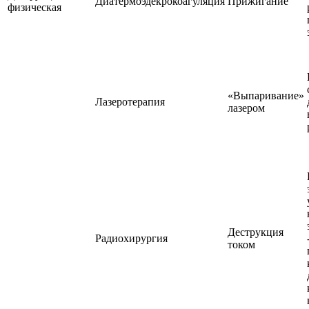
Диатермоэдекрокоагуляция
Прижигание
физическая
«Выпаривание»
Лазеротерапия
лазером
Деструкция
Радиохирургия
током