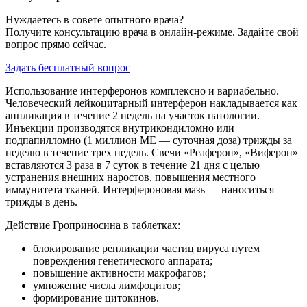
Нуждаетесь в совете опытного врача?
Получите консультацию врача в онлайн-режиме. Задайте свой
вопрос прямо сейчас.
Задать бесплатный вопрос
Использование интерферонов комплексно и вариабельно.
Человеческий лейкоцитарный интерферон накладывается как
аппликация в течение 2 недель на участок патологии.
Инъекции производятся внутрикондиломно или
подпапилломно (1 миллион ME — суточная доза) трижды за
неделю в течение трех недель. Свечи «Реаферон», «Виферон»
вставляются 3 раза в 7 суток в течение 21 дня с целью
устранения внешних наростов, повышения местного
иммунитета тканей. Интерфероновая мазь — наноситься
трижды в день.
Действие Гроприносина в таблетках:
блокирование репликации частиц вируса путем
повреждения генетического аппарата;
повышение активности макрофагов;
умножение числа лимфоцитов;
формирование цитокинов.