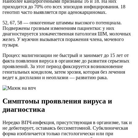
Наиболее канцерогенными признаны 16 и 18. На них
приходится до 70% ото всех эпизодов инфицирования. 18
генотип часто выявляется при аденокарциномах.
52, 67, 58 — онкогенные штаммы высокого потенциала.
Подвержены грозным изменениям пациентки: у них
диагностируется злокачественная патология ШМ, молочных
желез. У мужчин вызывается поражения члена, мочевого
пузыря.
Процесс малигнизации не быстрый и занимает до 15 лет от
факта появления вируса в организме до развития серьезных
проявлений. За этот период фиксируется возникновение
генитальных кондилом, затем эрозия, которая без лечения
ведет к дисплазии и неоплазии — развитию рака.
Симптомы проявления вируса и
диагностика
Нередко ВПЧ-инфекция, присутствующая в организме, так и
не дебютирует, оставаясь бессимптомной. Субклиническая
форма изобличается только гистологически или при