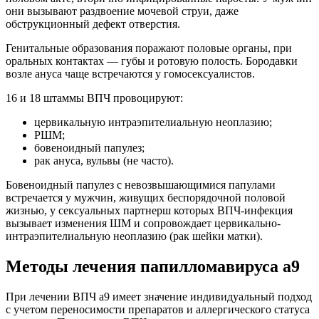
они вызывают раздвоение мочевой струи, даже
обструкционный дефект отверстия.
Генитальные образования поражают половые органы, при
оральных контактах — губы и ротовую полость. Бородавки
возле ануса чаще встречаются у гомосексуалистов.
16 и 18 штаммы ВПЧ провоцируют:
цервикальную интраэпителиальную неоплазию;
РШМ;
бовеноидный папулез;
рак ануса, вульвы (не часто).
Бовеноидный папулез с невозвышающимися папулами
встречается у мужчин, живущих беспорядочной половой
жизнью, у сексуальных партнерш которых ВПЧ-инфекция
вызывает изменения ШМ и сопровождает цервикально-
интраэпителиальную неоплазию (рак шейки матки).
Методы лечения папилломавируса а9
При лечении ВПЧ а9 имеет значение индивидуальный подход
с учетом переносимости препаратов и аллергического статуса