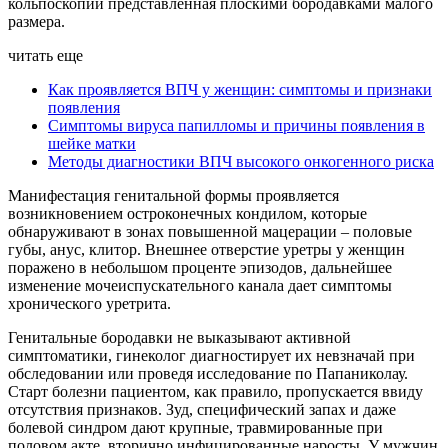
кольпоскопии представленная плоскими бородавками малого
размера.
читать еще
Как проявляется ВПЧ у женщин: симптомы и признаки
появления
Симптомы вируса папилломы и причины появления в
шейке матки
Методы диагностики ВПЧ высокого онкогенного риска
Манифестация генитальной формы проявляется
возникновением остроконечных кондилом, которые
обнаруживают в зонах повышенной мацерации – половые
губы, анус, клитор. Внешнее отверстие уретры у женщин
поражено в небольшом проценте эпизодов, дальнейшее
изменение мочеиспускательного канала дает симптомы
хронического уретрита.
Генитальные бородавки не выказывают активной
симптоматики, гинеколог диагностирует их невзначай при
обследовании или проведя исследование по Папаниколау.
Старт болезни пациентом, как правило, пропускается ввиду
отсутствия признаков. Зуд, специфический запах и даже
болевой синдром дают крупные, травмированные при
половом акте, вторично инфицированные наросты. У мужчин