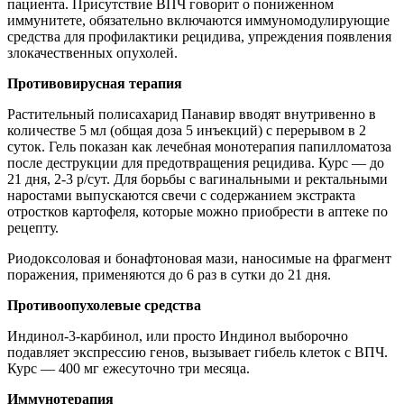
пациента. Присутствие ВПЧ говорит о пониженном
иммунитете, обязательно включаются иммуномодулирующие
средства для профилактики рецидива, упреждения появления
злокачественных опухолей.
Противовирусная терапия
Растительный полисахарид Панавир вводят внутривенно в
количестве 5 мл (общая доза 5 инъекций) с перерывом в 2
суток. Гель показан как лечебная монотерапия папилломатоза
после деструкции для предотвращения рецидива. Курс — до
21 дня, 2-3 р/сут. Для борьбы с вагинальными и ректальными
наростами выпускаются свечи с содержанием экстракта
отростков картофеля, которые можно приобрести в аптеке по
рецепту.
Риодоксоловая и бонафтоновая мази, наносимые на фрагмент
поражения, применяются до 6 раз в сутки до 21 дня.
Противоопухолевые средства
Индинол-3-карбинол, или просто Индинол выборочно
подавляет экспрессию генов, вызывает гибель клеток с ВПЧ.
Курс — 400 мг ежесуточно три месяца.
Иммунотерапия