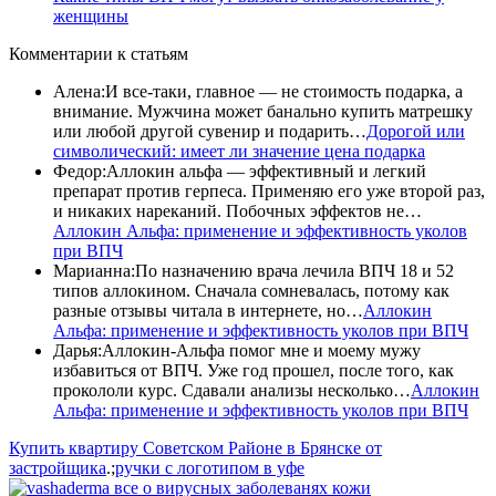
женщины
Комментарии
к статьям
Алена
:
И все-таки, главное — не стоимость подарка, а
внимание. Мужчина может банально купить матрешку
или любой другой сувенир и подарить…
Дорогой или
символический: имеет ли значение цена подарка
Федор
:
Аллокин альфа — эффективный и легкий
препарат против герпеса. Применяю его уже второй раз,
и никаких нареканий. Побочных эффектов не…
Аллокин Альфа: применение и эффективность уколов
при ВПЧ
Марианна
:
По назначению врача лечила ВПЧ 18 и 52
типов аллокином. Сначала сомневалась, потому как
разные отзывы читала в интернете, но…
Аллокин
Альфа: применение и эффективность уколов при ВПЧ
Дарья
:
Аллокин-Альфа помог мне и моему мужу
избавиться от ВПЧ. Уже год прошел, после того, как
прокололи курс. Сдавали анализы несколько…
Аллокин
Альфа: применение и эффективность уколов при ВПЧ
Купить квартиру Советском Районе в Брянске от
застройщика
.;
ручки с логотипом в уфе
все о вирусных заболеванях кожи