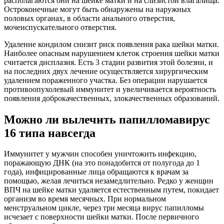
располагаются они на шейке матки и на слизистой влагалища.
Остроконечные могут быть обнаружены на наружных
половых органах, в области анального отверстия,
мочеиспускательного отверстия.
Удаление кондилом снизит риск появления рака шейки матки.
Наиболее опасным нарушением клеток строения шейки матки
считается дисплазия. Есть 3 стадии развития этой болезни, и
на последних двух лечение осуществляется хирургическим
удалением пораженного участка. Без операции нарушается
противоопухолевый иммунитет и увеличивается вероятность
появления доброкачественных, злокачественных образований.
Можно ли вылечить папилломавирус
16 типа навсегда
Иммунитет у мужчин способен уничтожить инфекцию,
поражающую ДНК (на это понадобится от полугода до 1
года), инфицированные лица обращаются к врачам за
помощью, желая лечиться незамедлительно. Редко у женщин
ВПЧ на шейке матки удаляется естественным путем, покидает
организм во время месячных. При нормальном
менструальном цикле, через три месяца вирус папилломы
исчезает с поверхности шейки матки. После первичного