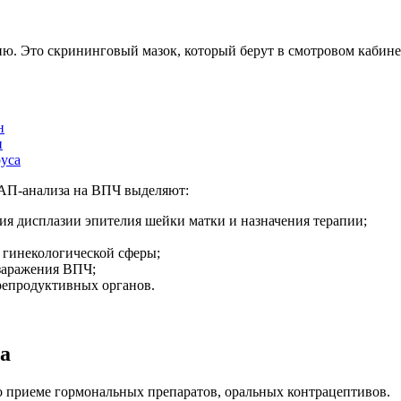
ию. Это скрининговый мазок, который берут в смотровом кабине
н
н
руса
АП-анализа на ВПЧ выделяют:
ия дисплазии эпителия шейки матки и назначения терапии;
 гинекологической сферы;
 заражения ВПЧ;
репродуктивных органов.
за
о приеме гормональных препаратов, оральных контрацептивов.