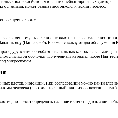
 только под воздействием внешних неблагоприятных факторов, 
 организма, может развиваться онкологический процесс.
опрос прямо сейчас.
ря своевременному выявлению первых признаков малигнизации и
апаниколау (Пап-соскоб). Его же используют для обнаружения 
процедуру взятия соскоба эпителиальных клеток из влагалища 
лоя слизистой оболочки. Полученный материал после Пап-теста
 под микроскопом.
ия
енных клеток, инфекции. При обследовании можно найти главн
пилломы человека (высокоонкогенный или низкоонкогенный тип)
логия, позволяет определить наличие и степень дисплазии шейк