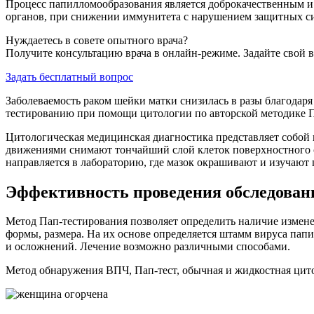
Процесс папилломообразования является доброкачественным и
органов, при снижении иммунитета с нарушением защитных сил
Нуждаетесь в совете опытного врача?
Получите консультацию врача в онлайн-режиме. Задайте свой в
Задать бесплатный вопрос
Заболеваемость раком шейки матки снизилась в разы благода
тестированию при помощи цитологии по авторской методике П
Цитологическая медицинская диагностика представляет собой 
движениями снимают тончайший слой клеток поверхностного с
направляется в лабораторию, где мазок окрашивают и изучают
Эффективность проведения обследован
Метод Пап-тестирования позволяет определить наличие измен
формы, размера. На их основе определяется штамм вируса па
и осложнений. Лечение возможно различными способами.
Метод обнаружения ВПЧ, Пап-тест, обычная и жидкостная цито