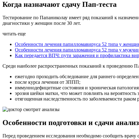
Когда назначают сдачу Пап-теста
Тестирование по Папаниколау имеет ряд показаний к назначен
диагностики у женщин после 30 лет.
читать еще
Особенности лечения папилломавируса 52 типа у женщи
Особенности лечения папилломавируса 52 типа у мужчи
Как передается ВПЧ: пути заражения и профилактика ви
Среди наиболее распространенных показаний к проведению П
ежегодно проходить обследование для раннего определен
после курса лечения от ЗППП;
иммуннодефицитные состояния и хроническая патология
эрозия шейки матки, что может повлиять на вероятность
отягощенная наследственность по заболеваемости раком 
Особенности подготовки и сдачи анали
Перед проведением исследования необходимо сообщить врачу 