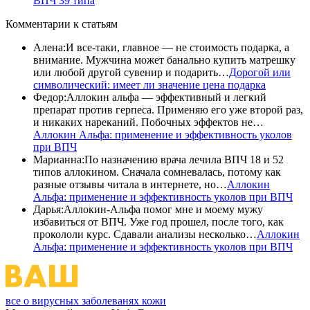
ВПЧ 39 типа
Комментарии
к статьям
Алена
:
И все-таки, главное — не стоимость подарка, а
внимание. Мужчина может банально купить матрешку
или любой другой сувенир и подарить…
Дорогой или
символический: имеет ли значение цена подарка
Федор
:
Аллокин альфа — эффективный и легкий
препарат против герпеса. Применяю его уже второй раз,
и никаких нареканий. Побочных эффектов не…
Аллокин Альфа: применение и эффективность уколов
при ВПЧ
Марианна
:
По назначению врача лечила ВПЧ 18 и 52
типов аллокином. Сначала сомневалась, потому как
разные отзывы читала в интернете, но…
Аллокин
Альфа: применение и эффективность уколов при ВПЧ
Дарья
:
Аллокин-Альфа помог мне и моему мужу
избавиться от ВПЧ. Уже год прошел, после того, как
прокололи курс. Сдавали анализы несколько…
Аллокин
Альфа: применение и эффективность уколов при ВПЧ
все о вирусных заболеванях кожи