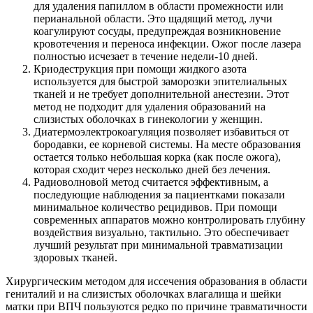
для удаления папиллом в области промежности или
перианальной области. Это щадящий метод, лучи
коагулируют сосуды, предупреждая возникновение
кровотечения и переноса инфекции. Ожог после лазера
полностью исчезает в течение недели-10 дней.
Криодеструкция при помощи жидкого азота
используется для быстрой заморозки эпителиальных
тканей и не требует дополнительной анестезии. Этот
метод не подходит для удаления образований на
слизистых оболочках в гинекологии у женщин.
Диатермоэлектрокоагуляция позволяет избавиться от
бородавки, ее корневой системы. На месте образования
остается только небольшая корка (как после ожога),
которая сходит через несколько дней без лечения.
Радиоволновой метод считается эффективным, а
последующие наблюдения за пациентками показали
минимальное количество рецидивов. При помощи
современных аппаратов можно контролировать глубину
воздействия визуально, тактильно. Это обеспечивает
лучший результат при минимальной травматизации
здоровых тканей.
Хирургическим методом для иссечения образования в области
гениталий и на слизистых оболочках влагалища и шейки
матки при ВПЧ пользуются редко по причине травматичности