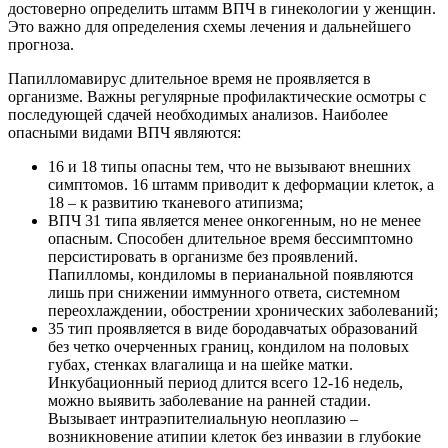
достоверно определить штамм ВПЧ в гинекологии у женщин.
Это важно для определения схемы лечения и дальнейшего
прогноза.
Папилломавирус длительное время не проявляется в
организме. Важны регулярные профилактические осмотры с
последующей сдачей необходимых анализов. Наиболее
опасными видами ВПЧ являются:
16 и 18 типы опасны тем, что не вызывают внешних
симптомов. 16 штамм приводит к деформации клеток, а
18 – к развитию тканевого атипизма;
ВПЧ 31 типа является менее онкогенным, но не менее
опасным. Способен длительное время бессимптомно
персистировать в организме без проявлений.
Папилломы, кондиломы в перианальной появляются
лишь при снижении иммунного ответа, системном
переохлаждении, обострении хронических заболеваний;
35 тип проявляется в виде бородавчатых образований
без четко очерченных границ, кондилом на половых
губах, стенках влагалища и на шейке матки.
Инкубационный период длится всего 12-16 недель,
можно выявить заболевание на ранней стадии.
Вызывает интраэпителиальную неоплазию –
возникновение атипии клеток без инвазии в глубокие