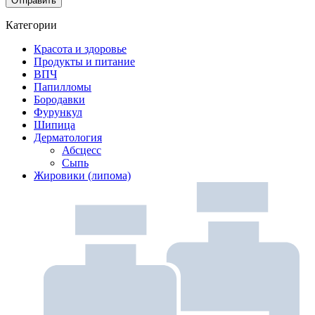
Категории
Красота и здоровье
Продукты и питание
ВПЧ
Папилломы
Бородавки
Фурункул
Шипица
Дерматология
Абсцесс
Сыпь
Жировики (липома)