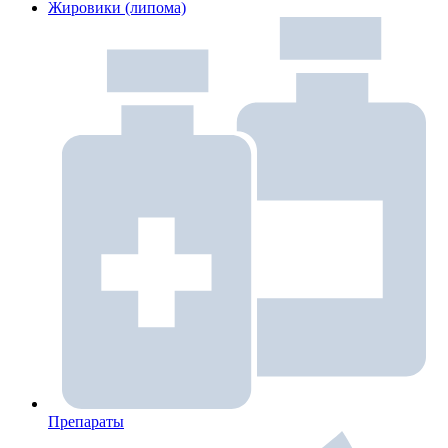
Жировики (липома)
Препараты