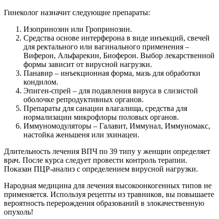
Гинеколог назначит следующие препараты:
Изопринозин или Гропринозин.
Средства основе интерферона в виде инъекций, свечей
для ректального или вагинального применения –
Виферон, Альфарекин, Биоферон. Выбор лекарственной
формы зависит от вирусной нагрузки.
Панавир – инъекционная форма, мазь для обработки
кондилом.
Эпиген-спрей – для подавления вируса в слизистой
оболочке репродуктивных органов.
Препараты для санации влагалища, средства для
нормализации микрофлоры половых органов.
Иммуномодуляторы – Галавит, Иммунал, Иммуномакс,
настойка женьшеня или эхинацеи.
Длительность лечения ВПЧ по 39 типу у женщин определяет
врач. После курса следует провести контроль терапии.
Показан ПЦР-анализ с определением вирусной нагрузки.
Народная медицина для лечения высокоонкогенных типов не
применяется. Используя рецепты из травников, вы повышаете
вероятность перерождения образований в злокачественную
опухоль!