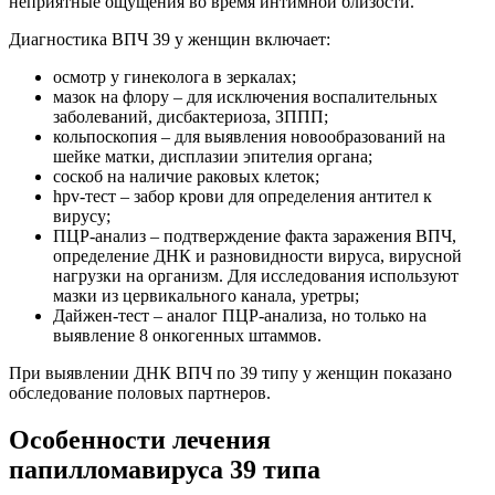
неприятные ощущения во время интимной близости.
Диагностика ВПЧ 39 у женщин включает:
осмотр у гинеколога в зеркалах;
мазок на флору – для исключения воспалительных
заболеваний, дисбактериоза, ЗППП;
кольпоскопия – для выявления новообразований на
шейке матки, дисплазии эпителия органа;
соскоб на наличие раковых клеток;
hpv-тест – забор крови для определения антител к
вирусу;
ПЦР-анализ – подтверждение факта заражения ВПЧ,
определение ДНК и разновидности вируса, вирусной
нагрузки на организм. Для исследования используют
мазки из цервикального канала, уретры;
Дайжен-тест – аналог ПЦР-анализа, но только на
выявление 8 онкогенных штаммов.
При выявлении ДНК ВПЧ по 39 типу у женщин показано
обследование половых партнеров.
Особенности лечения
папилломавируса 39 типа