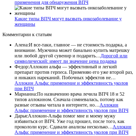
применения для обнаружения ВПЧ
Какие типы ВПЧ могут вызвать онкозаболевание у
женщины
Комментарии
к статьям
Алена
:
И все-таки, главное — не стоимость подарка, а
внимание. Мужчина может банально купить матрешку
или любой другой сувенир и подарить…
Дорогой или
символический: имеет ли значение цена подарка
Федор
:
Аллокин альфа — эффективный и легкий
препарат против герпеса. Применяю его уже второй раз,
и никаких нареканий. Побочных эффектов не…
Аллокин Альфа: применение и эффективность уколов
при ВПЧ
Марианна
:
По назначению врача лечила ВПЧ 18 и 52
типов аллокином. Сначала сомневалась, потому как
разные отзывы читала в интернете, но…
Аллокин
Альфа: применение и эффективность уколов при ВПЧ
Дарья
:
Аллокин-Альфа помог мне и моему мужу
избавиться от ВПЧ. Уже год прошел, после того, как
прокололи курс. Сдавали анализы несколько…
Аллокин
Альфа: применение и эффективность уколов при ВПЧ