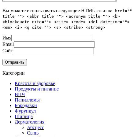
Вы можете использовать следующие
HTML
тэги:
<a href=""
title=""> <abbr title=""> <acronym title=""> <b>
<blockquote cite=""> <cite> <code> <del datetime="">
<em> <i> <q cite=""> <s> <strike> <strong>
Имя
Email
Сайт
Категории
Красота и здоровье
Продукты и питание
ВПЧ
Папилломы
Бородавки
Фурункул
Шипица
Дерматология
Абсцесс
Сыпь