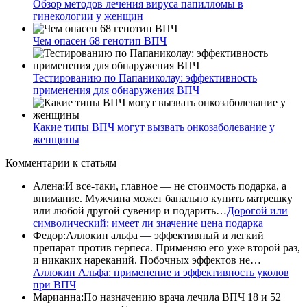
Обзор методов лечения вируса папилломы в
гинекологии у женщин
Чем опасен 68 генотип ВПЧ
Тестированию по Папаниколау: эффективность
применения для обнаружения ВПЧ
Какие типы ВПЧ могут вызвать онкозаболевание у
женщины
Комментарии
к статьям
Алена
:
И все-таки, главное — не стоимость подарка, а
внимание. Мужчина может банально купить матрешку
или любой другой сувенир и подарить…
Дорогой или
символический: имеет ли значение цена подарка
Федор
:
Аллокин альфа — эффективный и легкий
препарат против герпеса. Применяю его уже второй раз,
и никаких нареканий. Побочных эффектов не…
Аллокин Альфа: применение и эффективность уколов
при ВПЧ
Марианна
:
По назначению врача лечила ВПЧ 18 и 52