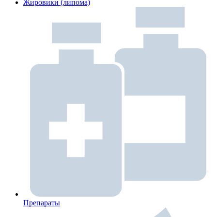
Жировики (липома)
Препараты