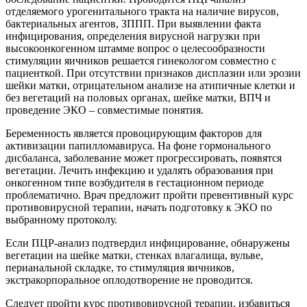
отделяемого урогенитального тракта на наличие вирусов,
бактериальных агентов, ЗППП. При выявлении факта
инфицирования, определения вирусной нагрузки при
высокоонкогенном штамме вопрос о целесообразности
стимуляции яичников решается гинекологом совместно с
пациенткой. При отсутствии признаков дисплазии или эрозии
шейки матки, отрицательном анализе на атипичные клетки и
без вегетаций на половых органах, шейке матки, ВПЧ и
проведение ЭКО – совместимые понятия.
Беременность является провоцирующим факторов для
активизации папилломавируса. На фоне гормонального
дисбаланса, заболевание может прогрессировать, появятся
вегетации. Лечить инфекцию и удалять образования при
онкогенном типе возбудителя в гестационном периоде
проблематично. Врач предложит пройти превентивный курс
противовирусной терапии, начать подготовку к ЭКО по
выбранному протоколу.
Если ПЦР-анализ подтвердил инфицирование, обнаружены
вегетации на шейке матки, стенках влагалища, вульве,
перианальной складке, то стимуляция яичников,
экстракорпоральное оплодотворение не проводится.
Следует пройти курс противовирусной терапии, избавиться