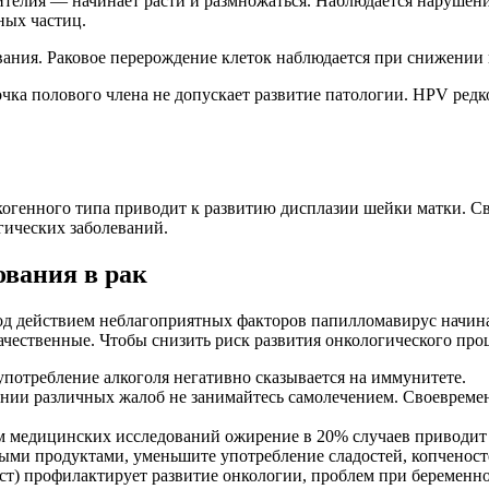
пителия — начинает расти и размножаться. Наблюдается нарушен
ных частиц.
ания. Раковое перерождение клеток наблюдается при снижении
чка полового члена не допускает развитие патологии. НРV ред
огенного типа приводит к развитию дисплазии шейки матки. Св
гических заболеваний.
ования в рак
од действием неблагоприятных факторов папилломавирус начин
качественные. Чтобы снизить риск развития онкологического про
употребление алкоголя негативно сказывается на иммунитете.
ии различных жалоб не занимайтесь самолечением. Своевремен
м медицинских исследований ожирение в 20% случаев приводит 
ыми продуктами, уменьшите употребление сладостей, копченост
т) профилактирует развитие онкологии, проблем при беременно