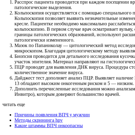
Расспрос пациента проводится при каждом посещении вра
патологические выделения.
Кольпоскопия осуществляется с помощью специального п
Кольпоскопия позволяет выявить незначительные измене
кресле. Пациентке необходимо максимально расслабиться
кольпоскопию. В первом случае врач осматривает вульву
границы патологических образований, используют расши
патологически измененного.
Мазок по Папаниколау — цитологический метод исследова
микроскопом. Благодаря цитологическому методу выявляе
Биопсия проводится для детального исследования кусочк
участок эпителия. Материал направляют на гистологичес
ПЦР проводят для выявления ДНК вируса. Процедура ст
количественное значение вируса.
Дайджест тест дополняет анализ ПЦР. Выявляет наличие 
13 обладают высоким онкогенным риском и 5 — низким. 
Дополнить перечисленные исследования можно анализами 
Инвитро), которым доверяют большинство врачей.
читать еще
Причины появления ВПЧ у мужчин
Методы скрининга hpv
Какие штаммы ВПЧ онкоопасны