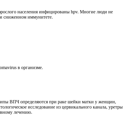
взрослого населения инфицированы hpv. Многие люди не
ри сниженном иммунитете.
mavirus в организме.
типы ВПЧ определяются при раке шейки матки у женщин,
ологическое исследование из цервикального канала, уретры
ивному лечению.