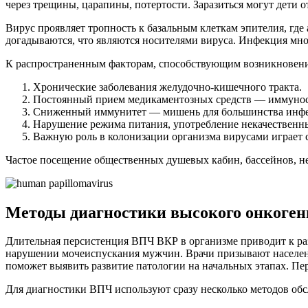
через трещины, царапины, потертости. Заразиться могут дети 
Вирус проявляет тропность к базальным клеткам эпителия, гд
догадываются, что являются носителями вируса. Инфекция мн
К распространенным факторам, способствующим возникновени
Хронические заболевания желудочно-кишечного тракта.
Постоянный прием медикаментозных средств — иммунос
Сниженный иммунитет — мишень для большинства инф
Нарушение режима питания, употребление некачественны
Важную роль в колонизации организма вирусами играет 
Частое посещение общественных душевых кабин, бассейнов, н
Методы диагностики высокого онкоген
Длительная персистенция ВПЧ ВКР в организме приводит к р
нарушении мочеиспускания мужчин. Врачи призывают населени
поможет выявить развитие патологии на начальных этапах. Пе
Для диагностики ВПЧ используют сразу несколько методов обс