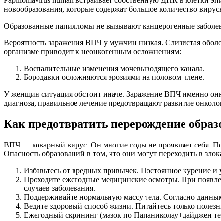
Рapillomavirus human встраивает собственную ДНК в клетки э
новообразования, которые содержат большое количество вирус
Образованные папилломы не вызывают канцерогенные заболев
Вероятность заражения ВПЧ у мужчин низкая. Слизистая оболо
организме приводит к неонкогенным осложнениям:
Воспалительные изменения мочевыводящего канала.
Бородавки осложняются эрозиями на половом члене.
У женщин ситуация обстоит иначе. Заражение ВПЧ именно онк
диагноза, правильное лечение предотвращают развитие онколо
Как предотвратить перерождение образ
ВПЧ — коварный вирус. Он многие годы не проявляет себя. П
Опасность образований в том, что они могут переходить в зло
Избавьтесь от вредных привычек. Постоянное курение и 
Проходите ежегодные медицинские осмотры. При появлен
случаев заболевания.
Поддерживайте нормальную массу тела. Согласно данны
Ведите здоровый способ жизни. Питайтесь только полезн
Ежегодный скрининг (мазок по Папаниколау+дайджен тес