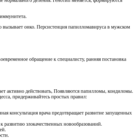
ие нормального деления. Генотип меняется, формируются
 иммунитета.
ко вызывает онко. Персистенция папилломавируса в мужском
оевременное обращение к специалисту, ранняя постановка
ает активно действовать, Появляются папилломы, кондиломы.
цесса, придерживайтесь простых правил:
ная консультация врача предотвращает развитие запущенных
к развитию злокачественных новообразований.
ей.
сти.