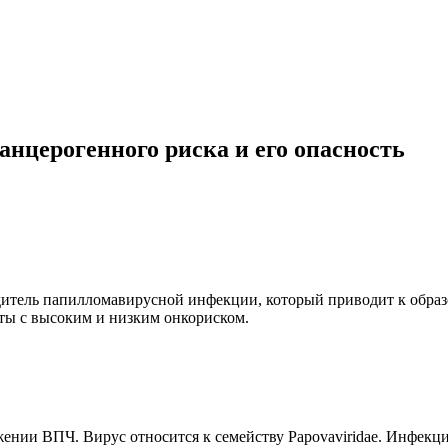
анцерогенного риска и его опасность
дитель папилломавирусной инфекции, который приводит к обра
ты с высоким и низким онкориском.
нии ВПЧ. Вирус относится к семейству Papovaviridae. Инфекци