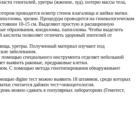
асти гениталий, уретры (жжение, зуд), потерю массы тела,
отором проводится осмотр стенок влагалища и шейки матки.
апилломы, эрозии. Процедура проводится на гинекологическом
расстоянии 10-15 см. Выделяют простую и расширенную
дные образования, кондиломы, папилломы. Чтобы выделить
 кислоты позволяет отличить здоровый эпителий от
алища, уретры. Полученный материал изучают под
кие заболевания.
х с помощью специального инструмента отделяет небольшой
ет выявить раковые, предраковые клетки.
изом. С помощью метода генотипирования обнаруживают
омощью digine тест можно выявить 18 штаммов, среди которых
атки считается дайжен тест+онкоцитология.
ровь можно сдавать в популярных лабораториях (Гемотест,