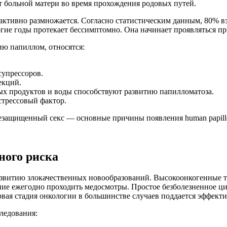
от больной матери во время прохождения родовых путей.
е активно размножается. Согласно статистическим данным, 80% 
огие годы протекает бессимптомно. Она начинает проявляться п
ю папиллом, относятся:
упрессоров.
екций.
х продуктов и воды способствуют развитию папилломатоза.
стрессовый фактор.
езащищенный секс — основные причины появления human papillo
ного риска
азвитию злокачественных новообразований. Высокоонкогенные 
е ежегодно проходить медосмотры. Простое безболезненное цит
рвая стадия онкологии в большинстве случаев поддается эффект
ледования: