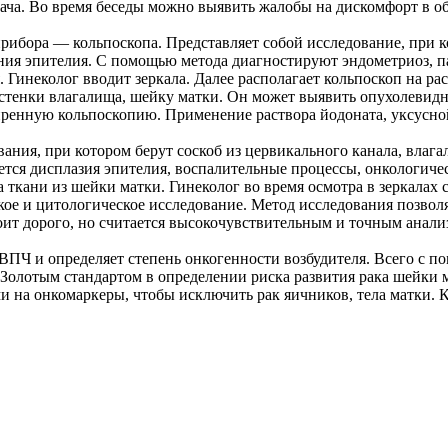
ча. Во время беседы можно выявить жалобы на дискомфорт в обл
рибора — кольпоскопа. Представляет собой исследование, при к
ния эпителия. С помощью метода диагностируют эндометриоз, п
. Гинеколог вводит зеркала. Далее располагает кольпоскоп на 
, стенки влагалища, шейку матки. Он может выявить опухолеви
ренную кольпоскопию. Применение раствора йодоната, уксусной
ния, при котором берут соскоб из цервикального канала, влаг
тся дисплазия эпителия, воспалительные процессы, онкологичес
а ткани из шейки матки. Гинеколог во время осмотра в зеркала
кое и цитологическое исследование. Метод исследования позволя
оит дорого, но считается высокочувствительным и точным анал
ВПЧ и определяет степень онкогенности возбудителя. Всего с п
Золотым стандартом в определении риска развития рака шейки м
на онкомаркеры, чтобы исключить рак яичников, тела матки. К