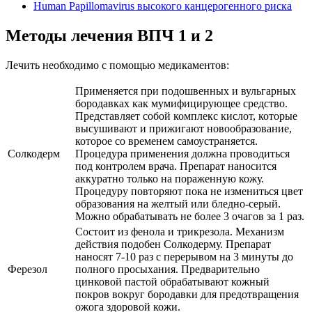
Human Papillomavirus высокого канцерогенного риска
Методы лечения ВПЧ 1 и 2
Лечить необходимо с помощью медикаментов:
Применяется при подошвенных и вульгарных
бородавках как мумифицирующее средство.
Представляет собой комплекс кислот, которые
высушивают и прижигают новообразование,
которое со временем самоустраняется.
Солкодерм
Процедура применения должна проводиться
под контролем врача. Препарат наносится
аккуратно только на пораженную кожу.
Процедуру повторяют пока не измениться цвет
образования на желтый или бледно-серый.
Можно обрабатывать не более 3 очагов за 1 раз.
Состоит из фенола и трикрезола. Механизм
действия подобен Солкодерму. Препарат
наносят 7-10 раз с перерывом на 3 минуты до
Ферезол
полного просыхания. Предварительно
цинковой пастой обрабатывают кожный
покров вокруг бородавки для предотвращения
ожога здоровой кожи.