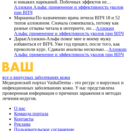
и никаких нареканий. Побочных эффектов не…
Аллокин Альфа: применение и эффективность уколов
при ВПЧ
Марианна
:
По назначению врача лечила ВПЧ 18 и 52
типов аллокином. Сначала сомневалась, потому как
разные отзывы читала в интернете, но…
Аллокин
Альфа: применение и эффективность уколов при ВПЧ
Дарья
:
Аллокин-Альфа помог мне и моему мужу
избавиться от ВПЧ. Уже год прошел, после того, как
прокололи курс. Сдавали анализы несколько…
Аллокин
Альфа: применение и эффективность уколов при ВПЧ
все о вирусных заболеванях кожи
Медицинский портал VashaDerma - это ресурс о вирусных и
инфекционных заболеваниях кожи. У нас представлена
проверенная информация о причинах заражения и методах
лечения недугов.
О нас
Команда портала
Контакты
Реклама
Пользовательское соглашение