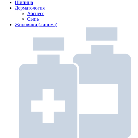
Шипица
Дерматология
Абсцесс
Сыпь
Жировики (липома)