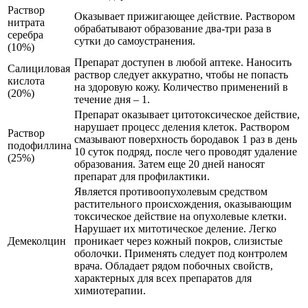
Раствор
Оказывает прижигающее действие. Раствором
нитрата
обрабатывают образование два-три раза в
серебра
сутки до самоустранения.
(10%)
Препарат доступен в любой аптеке. Наносить
Салициловая
раствор следует аккуратно, чтобы не попасть
кислота
на здоровую кожу. Количество применений в
(20%)
течение дня – 1.
Препарат оказывает цитотоксическое действие,
нарушает процесс деления клеток. Раствором
Раствор
смазывают поверхность бородавок 1 раз в день
подофиллина
10 суток подряд, после чего проводят удаление
(25%)
образования. Затем еще 20 дней наносят
препарат для профилактики.
Является противоопухолевым средством
растительного происхождения, оказывающим
токсическое действие на опухолевые клетки.
Нарушает их митотическое деление. Легко
Демеколцин
проникает через кожный покров, слизистые
оболочки. Применять следует под контролем
врача. Обладает рядом побочных свойств,
характерных для всех препаратов для
химиотерапии.