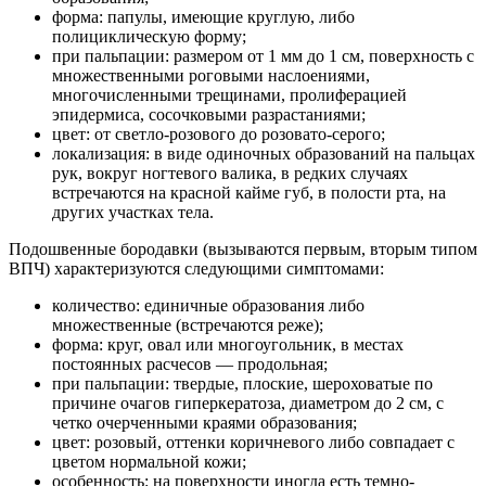
форма: папулы, имеющие круглую, либо
полициклическую форму;
при пальпации: размером от 1 мм до 1 см, поверхность с
множественными роговыми наслоениями,
многочисленными трещинами, пролиферацией
эпидермиса, сосочковыми разрастаниями;
цвет: от светло-розового до розовато-серого;
локализация: в виде одиночных образований на пальцах
рук, вокруг ногтевого валика, в редких случаях
встречаются на красной кайме губ, в полости рта, на
других участках тела.
Подошвенные бородавки (вызываются первым, вторым типом
ВПЧ) характеризуются следующими симптомами:
количество: единичные образования либо
множественные (встречаются реже);
форма: круг, овал или многоугольник, в местах
постоянных расчесов — продольная;
при пальпации: твердые, плоские, шероховатые по
причине очагов гиперкератоза, диаметром до 2 см, с
четко очерченными краями образования;
цвет: розовый, оттенки коричневого либо совпадает с
цветом нормальной кожи;
особенность: на поверхности иногда есть темно-