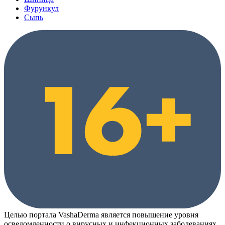
Фурункул
Сыпь
Целью портала VashaDerma является повышение уровня
осведомленности о вирусных и инфекционных заболеваниях