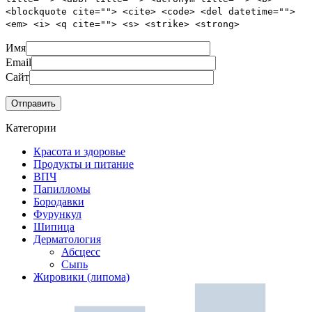
<blockquote cite=""> <cite> <code> <del datetime="">
<em> <i> <q cite=""> <s> <strike> <strong>
Имя
Email
Сайт
Категории
Красота и здоровье
Продукты и питание
ВПЧ
Папилломы
Бородавки
Фурункул
Шипица
Дерматология
Абсцесс
Сыпь
Жировики (липома)