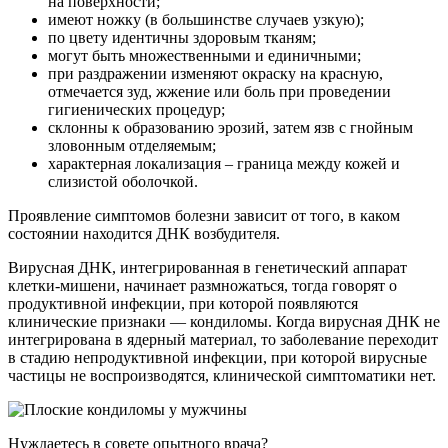
на поверхности;
имеют ножку (в большинстве случаев узкую);
по цвету идентичны здоровым тканям;
могут быть множественными и единичными;
при раздражении изменяют окраску на красную,
отмечается зуд, жжение или боль при проведении
гигиенических процедур;
склонны к образованию эрозий, затем язв с гнойным
зловонным отделяемым;
характерная локализация – граница между кожей и
слизистой оболочкой.
Проявление симптомов болезни зависит от того, в каком
состоянии находится ДНК возбудителя.
Вирусная ДНК, интегрированная в генетический аппарат
клетки-мишени, начинает размножаться, тогда говорят о
продуктивной инфекции, при которой появляются
клинические признаки — кондиломы. Когда вирусная ДНК не
интегрирована в ядерный материал, то заболевание переходит
в стадию непродуктивной инфекции, при которой вирусные
частицы не воспроизводятся, клинической симптоматики нет.
Нуждаетесь в совете опытного врача?