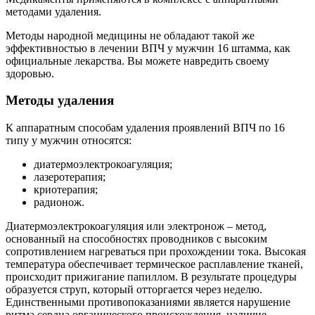
методами удаления.
Методы народной медицины не обладают такой же
эффективностью в лечении ВПЧ у мужчин 16 штамма, как
официальные лекарства. Вы можете навредить своему
здоровью.
Методы удаления
К аппаратным способам удаления проявлений ВПЧ по 16
типу у мужчин относятся:
диатермоэлектрокоагуляция;
лазеротерапия;
криотерапия;
радионож.
Диатермоэлектрокоагуляция или электронож – метод,
основанный на способностях проводников с высоким
сопротивлением нагреваться при прохождении тока. Высокая
температура обеспечивает термическое расплавление тканей,
происходит прижигание папиллом. В результате процедуры
образуется струп, который отторгается через неделю.
Единственными противопоказаниями является нарушение
ритма сердца органического происхождения, наличие