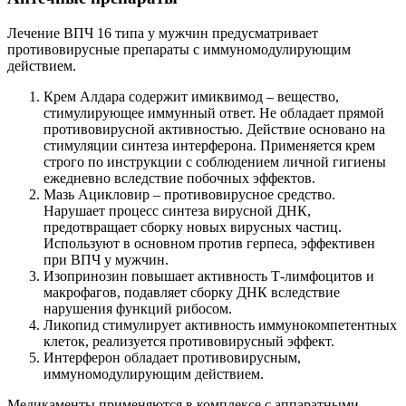
Лечение ВПЧ 16 типа у мужчин предусматривает
противовирусные препараты с иммуномодулирующим
действием.
Крем Алдара содержит имиквимод – вещество,
стимулирующее иммунный ответ. Не обладает прямой
противовирусной активностью. Действие основано на
стимуляции синтеза интерферона. Применяется крем
строго по инструкции с соблюдением личной гигиены
ежедневно вследствие побочных эффектов.
Мазь Ацикловир – противовирусное средство.
Нарушает процесс синтеза вирусной ДНК,
предотвращает сборку новых вирусных частиц.
Используют в основном против герпеса, эффективен
при ВПЧ у мужчин.
Изопринозин повышает активность Т-лимфоцитов и
макрофагов, подавляет сборку ДНК вследствие
нарушения функций рибосом.
Ликопид стимулирует активность иммунокомпетентных
клеток, реализуется противовирусный эффект.
Интерферон обладает противовирусным,
иммуномодулирующим действием.
Медикаменты применяются в комплексе с аппаратными