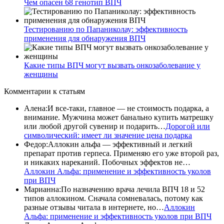
Чем опасен 68 генотип ВПЧ
Тестированию по Папаниколау: эффективность
применения для обнаружения ВПЧ
Какие типы ВПЧ могут вызвать онкозаболевание у
женщины
Комментарии
к статьям
Алена
:
И все-таки, главное — не стоимость подарка, а
внимание. Мужчина может банально купить матрешку
или любой другой сувенир и подарить…
Дорогой или
символический: имеет ли значение цена подарка
Федор
:
Аллокин альфа — эффективный и легкий
препарат против герпеса. Применяю его уже второй раз,
и никаких нареканий. Побочных эффектов не…
Аллокин Альфа: применение и эффективность уколов
при ВПЧ
Марианна
:
По назначению врача лечила ВПЧ 18 и 52
типов аллокином. Сначала сомневалась, потому как
разные отзывы читала в интернете, но…
Аллокин
Альфа: применение и эффективность уколов при ВПЧ