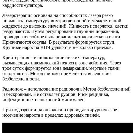
кардиостимулятора.
Лазеротерапия основана на способностях лазера резко
повышать температуру внутриклеточной и межклеточной
жидкости до высоких значений. Жидкость испаряется, клетки
разрушаются. Путем регулирования глубины поражения,
проводят послойное выпаривание патологического очага.
Прижигаются сосуды. В результате формируется струп.
Крупные наросты ВПЧ удаляют в несколько приемов.
Криотерапия – использование низких температур,
вызывающих ишемический некроз в зоне действия. Через
трое суток формируется зона демаркации, мертвые ткани
отторгаются. Метод широко применяется вследствие
безболезненности.
Радионож – использование радиоволн. Метод безболезненный
и бескровный. Не оставляет рубцов. Риск рецидива,
инфекционных осложнений минимален.
При подозрении на онкологию проводят хирургическое
иссечение нароста в пределах здоровых тканей.