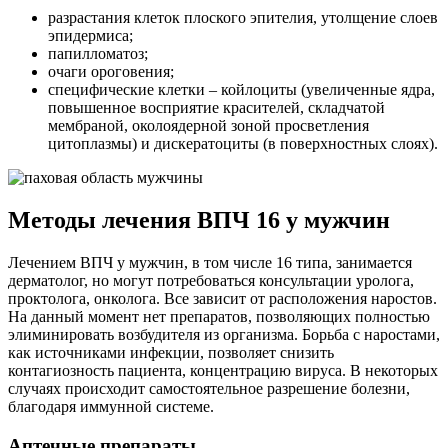
разрастания клеток плоского эпителия, утолщение слоев
эпидермиса;
папилломатоз;
очаги ороговения;
специфические клетки – койлоциты (увеличенные ядра,
повышенное восприятие красителей, складчатой
мембраной, околоядерной зоной просветления
цитоплазмы) и дискератоциты (в поверхностных слоях).
Методы лечения ВПЧ 16 у мужчин
Лечением ВПЧ у мужчин, в том числе 16 типа, занимается
дерматолог, но могут потребоваться консультации уролога,
проктолога, онколога. Все зависит от расположения наростов.
На данный момент нет препаратов, позволяющих полностью
элиминировать возбудителя из организма. Борьба с наростами,
как источниками инфекции, позволяет снизить
контагиозность пациента, концентрацию вируса. В некоторых
случаях происходит самостоятельное разрешение болезни,
благодаря иммунной системе.
Аптечные препараты