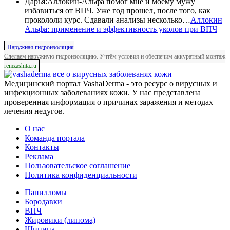
Дарья
:
Аллокин-Альфа помог мне и моему мужу
избавиться от ВПЧ. Уже год прошел, после того, как
прокололи курс. Сдавали анализы несколько…
Аллокин
Альфа: применение и эффективность уколов при ВПЧ
Наружная гидроизоляция
Сделаем наружную гидроизоляцию. Учтём условия и обеспечим аккуратный монтаж
remzashita.ru
все о вирусных заболеванях кожи
Медицинский портал VashaDerma - это ресурс о вирусных и
инфекционных заболеваниях кожи. У нас представлена
проверенная информация о причинах заражения и методах
лечения недугов.
О нас
Команда портала
Контакты
Реклама
Пользовательское соглашение
Политика конфиденциальности
Папилломы
Бородавки
ВПЧ
Жировики (липома)
Шипица