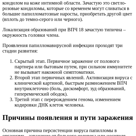
кондилом на коже интимной области. Зачастую это светло-
розовые кондиломы, которые со временем могут сливаться в
большие папилломатозные наросты, приобретать другой цвет
(вплоть до темно-серого или черного).
Локализация образований при ВПЧ 18 зачастую типична –
окружность головки члена.
Проявления папилломавирусной инфекции проходят три
стадии развития:
Скрытый этап. Первичное заражение от полового
партнера или бытовым путем, при сильном иммунитете
не вызывает накожной симптоматики.
Второй этап первичных явлений. Активизация вируса с
клинической картиной, быстрым размножением ВПЧ
внутриклеточно (боль, дискомфорт, зуд образований,
гиперемический ободок).
Третий этап с перерождением генома, изменением
кодировки ДНК клеток человека.
Причины появления и пути заражения
Основная причина персистенции вируса папилломы в
организме – заражение от больного человека или носителя,