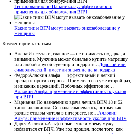
Тестированию по Папаниколау: эффективность
применения для обнаружения ВПЧ
Какие типы ВПЧ могут вызвать онкозаболевание у
женщины
Комментарии
к статьям
Алена
:
И все-таки, главное — не стоимость подарка, а
внимание. Мужчина может банально купить матрешку
или любой другой сувенир и подарить…
Дорогой или
символический: имеет ли значение цена подарка
Федор
:
Аллокин альфа — эффективный и легкий
препарат против герпеса. Применяю его уже второй раз,
и никаких нареканий. Побочных эффектов не…
Аллокин Альфа: применение и эффективность уколов
при ВПЧ
Марианна
:
По назначению врача лечила ВПЧ 18 и 52
типов аллокином. Сначала сомневалась, потому как
разные отзывы читала в интернете, но…
Аллокин
Альфа: применение и эффективность уколов при ВПЧ
Дарья
:
Аллокин-Альфа помог мне и моему мужу
избавиться от ВПЧ. Уже год прошел, после того, как