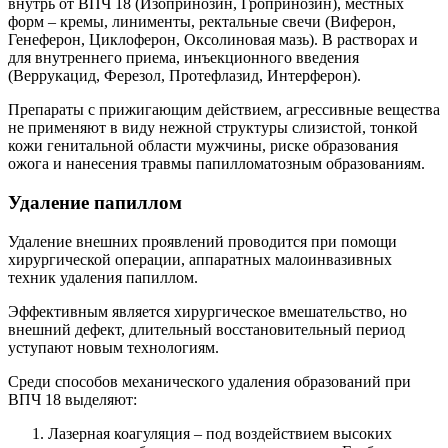
внутрь от ВПЧ 18 (Изопринозин, Гропринозин), местных
форм – кремы, линименты, ректальные свечи (Виферон,
Генеферон, Циклоферон, Оксолиновая мазь). В растворах и
для внутреннего приема, инъекционного введения
(Веррукацид, Ферезол, Протефлазид, Интерферон).
Препараты с прижигающим действием, агрессивные вещества
не применяют в виду нежной структуры слизистой, тонкой
кожи генитальной области мужчины, риске образования
ожога и нанесения травмы папилломатозным образованиям.
Удаление папиллом
Удаление внешних проявлений проводится при помощи
хирургической операции, аппаратных малоинвазивных
техник удаления папиллом.
Эффективным является хирургическое вмешательство, но
внешний дефект, длительный восстановительный период
уступают новым технологиям.
Среди способов механического удаления образований при
ВПЧ 18 выделяют:
Лазерная коагуляция – под воздействием высоких