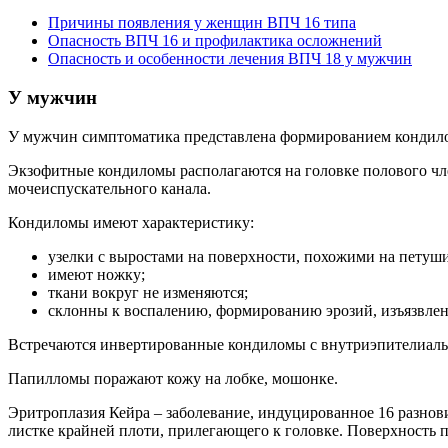
Причины появления у женщин ВПЧ 16 типа
Опасность ВПЧ 16 и профилактика осложнений
Опасность и особенности лечения ВПЧ 18 у мужчин
У мужчин
У мужчин симптоматика представлена формированием кондилом.
Экзофитные кондиломы располагаются на головке полового чле
мочеиспускательного канала.
Кондиломы имеют характеристику:
узелки с выростами на поверхности, похожими на петуш
имеют ножку;
ткани вокруг не изменяются;
склонны к воспалению, формированию эрозий, изъязвле
Встречаются инвертированные кондиломы с внутриэпителиаль
Папилломы поражают кожу на лобке, мошонке.
Эритроплазия Кейра – заболевание, индуцированное 16 разнов
листке крайней плоти, прилегающего к головке. Поверхность п