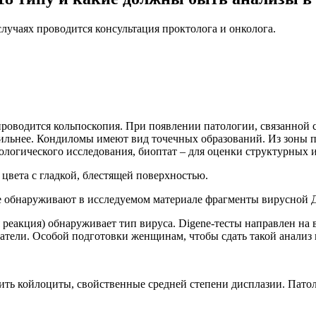
случаях проводится консультация проктолога и онколога.
роводится кольпоскопия. При появлении патологии, связанной 
ильнее. Кондиломы имеют вид точечных образований. Из зоны п
ологического исследования, биоптат – для оценки структурных 
 цвета с гладкой, блестящей поверхностью.
е обнаруживают в исследуемом материале фрагменты вирусной 
реакция) обнаруживает тип вируса. Digene-тесты направлен на в
тели. Особой подготовки женщинам, чтобы сдать такой анализ н
ить койлоциты, свойственные средней степени дисплазии. Патол