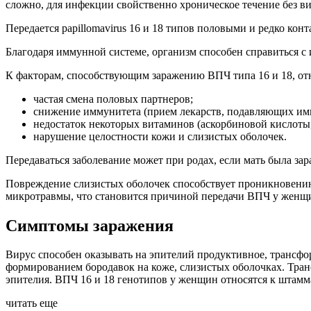
сложно, для инфекции свойственно хроническое течение без ви
Передается papillomavirus 16 и 18 типов половыми и редко ко
Благодаря иммунной системе, организм способен справиться 
К факторам, способствующим заражению ВПЧ типа 16 и 18, отн
частая смена половых партнеров;
снижение иммунитета (прием лекарств, подавляющих имм
недостаток некоторых витаминов (аскорбиновой кислоты,
нарушение целостности кожи и слизистых оболочек.
Передаваться заболевание может при родах, если мать была зар
Повреждение слизистых оболочек способствует проникновению 
микротравмы, что становится причиной передачи ВПЧ у женщи
Симптомы заражения
Вирус способен оказывать на эпителий продуктивное, трансфо
формированием бородавок на коже, слизистых оболочках. Тра
эпителия. ВПЧ 16 и 18 генотипов у женщин относятся к штам
читать еще