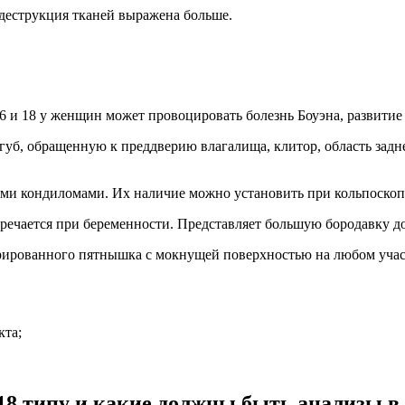
деструкция тканей выражена больше.
 и 18 у женщин может провоцировать болезнь Боуэна, развитие
б, обращенную к преддверию влагалища, клитор, область задн
и кондиломами. Их наличие можно установить при кольпоскоп
ечается при беременности. Представляет большую бородавку до 
трированного пятнышка с мокнущей поверхностью на любом учас
кта;
18 типу и какие должны быть анализы в