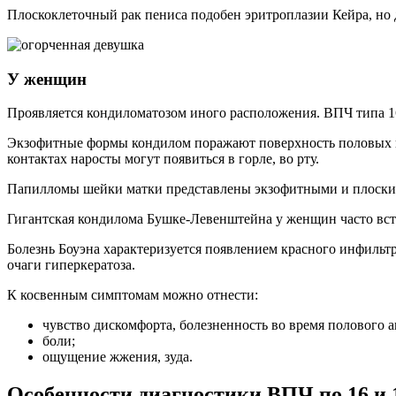
Плоскоклеточный рак пениса подобен эритроплазии Кейра, но 
У женщин
Проявляется кондиломатозом иного расположения. ВПЧ типа 16
Экзофитные формы кондилом поражают поверхность половых гу
контактах наросты могут появиться в горле, во рту.
Папилломы шейки матки представлены экзофитными и плоским
Гигантская кондилома Бушке-Левенштейна у женщин часто встр
Болезнь Боуэна характеризуется появлением красного инфиль
очаги гиперкератоза.
К косвенным симптомам можно отнести:
чувство дискомфорта, болезненность во время полового а
боли;
ощущение жжения, зуда.
Особенности диагностики ВПЧ по 16 и 