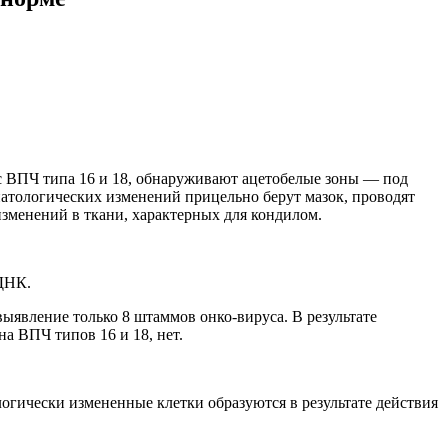
с ВПЧ типа 16 и 18, обнаруживают ацетобелые зоны — под
атологических изменений прицельно берут мазок, проводят
изменений в ткани, характерных для кондилом.
ДНК.
ыявление только 8 штаммов онко-вируса. В результате
а ВПЧ типов 16 и 18, нет.
огически измененные клетки образуются в результате действия