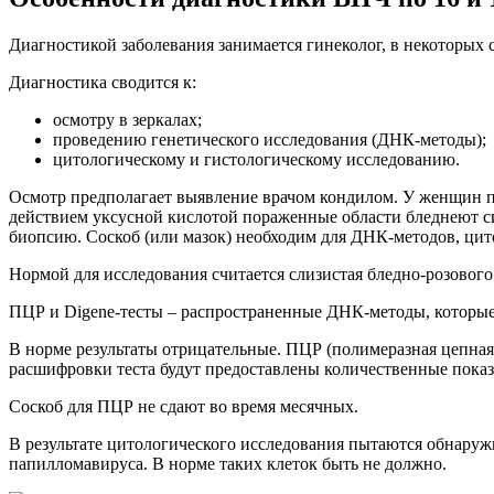
Диагностикой заболевания занимается гинеколог, в некоторых 
Диагностика сводится к:
осмотру в зеркалах;
проведению генетического исследования (ДНК-методы);
цитологическому и гистологическому исследованию.
Осмотр предполагает выявление врачом кондилом. У женщин п
действием уксусной кислотой пораженные области бледнеют с
биопсию. Соскоб (или мазок) необходим для ДНК-методов, цит
Нормой для исследования считается слизистая бледно-розового
ПЦР и Digene-тесты – распространенные ДНК-методы, которы
В норме результаты отрицательные. ПЦР (полимеразная цепная 
расшифровки теста будут предоставлены количественные показа
Соскоб для ПЦР не сдают во время месячных.
В результате цитологического исследования пытаются обнаруж
папилломавируса. В норме таких клеток быть не должно.