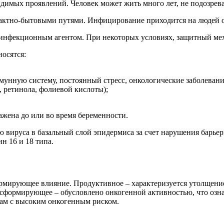
димых проявлений. Человек может жить много лет, не подозрева
нтактно-бытовыми путями. Инфицирование приходится на людей от
с инфекционным агентом. При некоторых условиях, защитный ме
осятся:
унную систему, постоянный стресс, онкологические заболевани
 ретинола, фолиевой кислоты);
ажена до или во время беременности.
вируса в базальный слой эпидермиса за счет нарушения барьер
н 16 и 18 типа.
рмирующее влияние. Продуктивное – характеризуется утолщением
нсформирующее – обусловлено онкогенной активностью, что озн
мам с высоким онкогенным риском.