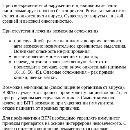
При своевременном обнаружении и правильном лечении
папилломавируса прогноз благоприятен. Результат зависит от
степени онкогенности вируса. Существуют вирусы с низкой,
средней и высокой онкогенностью.
При отсутствии лечения возможны осложнения:
при случайной травме папилломы во время полового
акта возможно незначительное кровянистые выделения.
Возникает опасность инфицирования;
возникновение множественных наростов;
переход опухоли в злокачественную. Часто это
происходит в случаях, если вирус онкогенный (штаммы
16, 18, 56, 45). Опасные осложнения – рак прямой
кишки, шейки матки.
Возможна элиминация (самоочищение организма от вируса).
В 80% случаев этот процесс происходит у пациенток до 25 лет
при регулярном менструальном цикле. Самостоятельное
излечение ВПЧ возможно при укреплении иммунитета,
отказе пациента от вредных привычек.
Для профилактики ВПЧ необходимо укреплять иммунитет
приемом препаратов на основе интерферона человеческого. С
целью снижения рецидивов рекомендуются половые