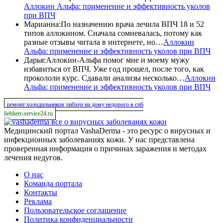
Аллокин Альфа: применение и эффективность уколов
при ВПЧ
Марианна
:
По назначению врача лечила ВПЧ 18 и 52
типов аллокином. Сначала сомневалась, потому как
разные отзывы читала в интернете, но…
Аллокин
Альфа: применение и эффективность уколов при ВПЧ
Дарья
:
Аллокин-Альфа помог мне и моему мужу
избавиться от ВПЧ. Уже год прошел, после того, как
прокололи курс. Сдавали анализы несколько…
Аллокин
Альфа: применение и эффективность уколов при ВПЧ
ремонт холодильников либхер на дому недорого в спб
liebherr-service24.ru
все о вирусных заболеванях кожи
Медицинский портал VashaDerma - это ресурс о вирусных и
инфекционных заболеваниях кожи. У нас представлена
проверенная информация о причинах заражения и методах
лечения недугов.
О нас
Команда портала
Контакты
Реклама
Пользовательское соглашение
Политика конфиденциальности