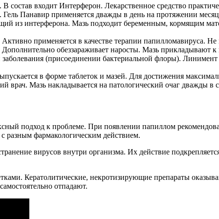
е. В состав входит Интерферон. Лекарственное средство практич
. Гель Панавир применяется дважды в день на протяжении месяц
щий из интерферона. Мазь подходит беременным, кормящим мате
Активно применяется в качестве терапии папилломавируса. Не в
 Дополнительно обеззараживает наросты. Мазь прикладывают к п
заболевания (присоединении бактериальной флоры). Линимент 
ыпускается в форме таблеток и мазей. Для достижения максимал
ий врач. Мазь накладывается на патологический очаг дважды в с
ксный подход к проблеме. При появлении папиллом рекомендова
в с разным фармакологическим действием.
транение вирусов внутри организма. Их действие подкрепляет
ками. Кератолитические, некротизирующие препараты оказываю
самостоятельно отпадают.