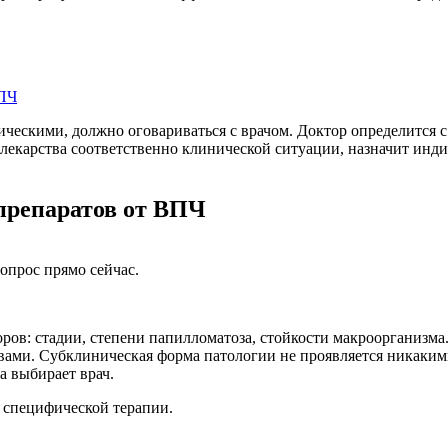
ВПЧ
ческими, должно оговариваться с врачом. Доктор определится с
лекарства соответственно клинической ситуации, назначит ин
препаратов от ВПЧ
опрос прямо сейчас.
оров: стадии, степени папилломатоза, стойкости макроорганизм
вами. Субклиническая форма патологии не проявляется никаки
а выбирает врач.
т специфической терапии.