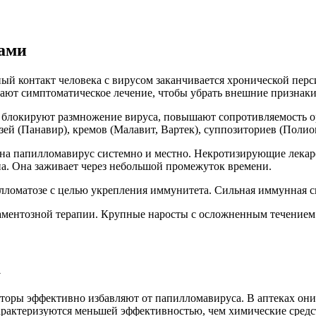
ами
й контакт человека с вирусом заканчивается хронической пер
ают симптоматическое лечение, чтобы убрать внешние признаки
блокируют размножение вируса, повышают сопротивляемость о
зей (Панавир), кремов (Малавит, Вартек), суппозиториев (Полио
 на папилломавирус системно и местно. Некротизирующие лекар
на. Она заживает через небольшой промежуток времени.
ломатозе с целью укрепления иммунитета. Сильная иммунная си
ментозной терапии. Крупные наросты с осложненным течением 
а
оры эффективно избавляют от папилломавируса. В аптеках они 
характеризуются меньшей эффективностью, чем химические средс