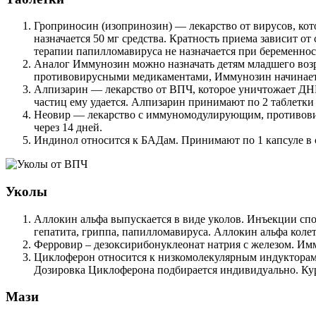
Гроприносин (изопринозин) — лекарство от вирусов, ко
назначается 50 мг средства. Кратность приема зависит от
терапии папилломавируса не назначается при беременнос
Аналог Иммунозин можно назначать детям младшего возр
противовирусными медикаментами, Иммунозин начинает де
Алпизарин — лекарство от ВПЧ, которое уничтожает ДНК
частиц ему удается. Алпизарин принимают по 2 таблетки 
Неовир — лекарство с иммуномодулирующим, противовиру
через 14 дней.
Индинол относится к БАДам. Принимают по 1 капсуле в 
Уколы
Аллокин альфа выпускается в виде уколов. Инъекции спо
гепатита, гриппа, папилломавируса. Аллокин альфа колетс
Ферровир – дезоксирибонуклеонат натрия с железом. Имм
Циклоферон относится к низкомолекулярным индукторам 
Дозировка Циклоферона подбирается индивидуально. Курс
Мази