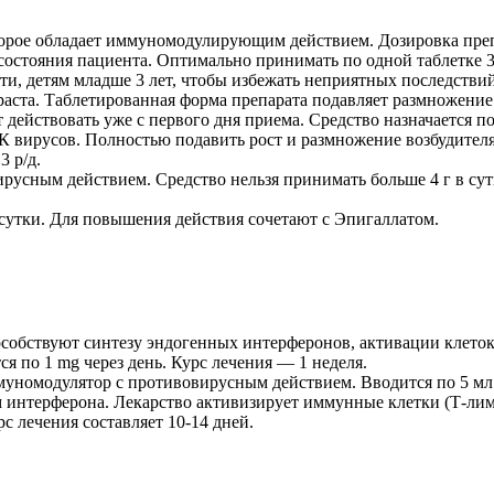
торое обладает иммуномодулирующим действием. Дозировка препа
 состояния пациента. Оптимально принимать по одной таблетке 3-
ти, детям младше 3 лет, чтобы избежать неприятных последствий
аста. Таблетированная форма препарата подавляет размножение
йствовать уже с первого дня приема. Средство назначается по 1
 вирусов. Полностью подавить рост и размножение возбудителя
3 р/д.
сным действием. Средство нельзя принимать больше 4 г в сутки
сутки. Для повышения действия сочетают с Эпигаллатом.
собствуют синтезу эндогенных интерферонов, активации клеток-
я по 1 mg через день. Курс лечения — 1 неделя.
уномодулятор с противовирусным действием. Вводится по 5 мл 2
интерферона. Лекарство активизирует иммунные клетки (Т-лим
 лечения составляет 10-14 дней.