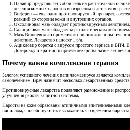
Панавир представляет собой гель на растительной основ
лечения кожных наростов во взрослом и детском возрасте
Виферон — еще один противовирусный препарат, состоя
реакций со стороны кожи и внутренних органов.
Оксолиновая мазь обладает противовирусным действием. 
Салициловая мазь обладает кератолитическим действием.
Мазь Вишневского применяют при осложненном течении 
действие. Лекарство наносят 1 р/д.
Ацикловир борется с вирусом простого герпеса и ВПЧ. В
Дозировку и кратность приема лекарства назначает лечащ
Почему важна комплексная терапия
Залогом успешного лечения папилломавируса является компле
самолечением. Врач назначит несколько лекарственных средст
Противовирусные лекарства подавляют размножение и распрос
улучшения работы защитной системы.
Наросты на коже образованы атипичными эпителиальными клет
папиллом, способствуют их высыханию. Со временем наросты 