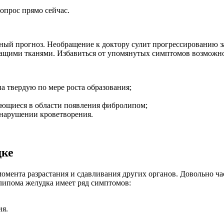
опрос прямо сейчас.
ный прогноз. Необращение к доктору сулит прогрессированию з
щими тканями. Избавиться от упомянутых симптомов возможно
а твердую по мере роста образования;
гающиеся в области появления фибролипом;
 нарушении кроветворения.
дке
омента разрастания и сдавливания других органов. Довольно час
липома желудка имеет ряд симптомов:
ия.