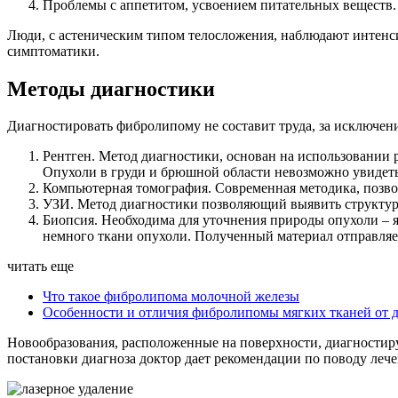
Проблемы с аппетитом, усвоением питательных веществ.
Люди, с астеническим типом телосложения, наблюдают интенс
симптоматики.
Методы диагностики
Диагностировать фибролипому не составит труда, за исключен
Рентген. Метод диагностики, основан на использовании
Опухоли в груди и брюшной области невозможно увидеть
Компьютерная томография. Современная методика, позв
УЗИ. Метод диагностики позволяющий выявить структуру
Биопсия. Необходима для уточнения природы опухоли – я
немного ткани опухоли. Полученный материал отправляет
читать еще
Что такое фибролипома молочной железы
Особенности и отличия фибролипомы мягких тканей от 
Новообразования, расположенные на поверхности, диагностир
постановки диагноза доктор дает рекомендации по поводу леч