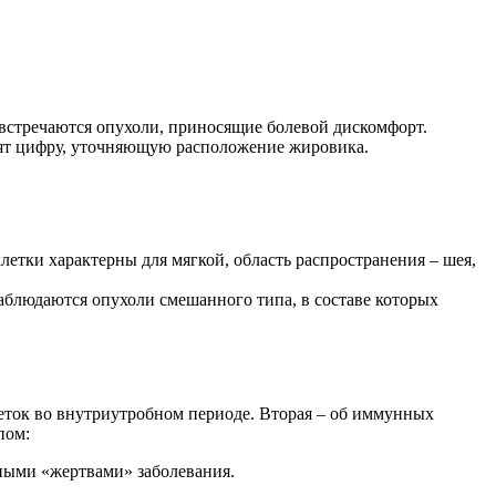
 встречаются опухоли, приносящие болевой дискомфорт.
вят цифру, уточняющую расположение жировика.
етки характерны для мягкой, область распространения – шея,
наблюдаются опухоли смешанного типа, в составе которых
еток во внутриутробном периоде. Вторая – об иммунных
пом:
ьными «жертвами» заболевания.