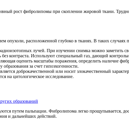
ивный рост фибролипомы при скоплении жировой ткани. Труднос
ием опухоли, расположенной глубоко в тканях. В таких случая
 радиоизотопных лучей. При изучении снимка можно заметить св
 без контраста. Используют специальный газ, дающий контроль
оляющая оценить масштабы поражения, определить наличие фиб
 образования за счет гипоэхогенности.
вляется доброкачественной или носит злокачественный характе
ся на цитологическое исследование.
других образований
уются путем пальпации. Фибролипома легко прощупывается, дос
ения и дальнейших действий.