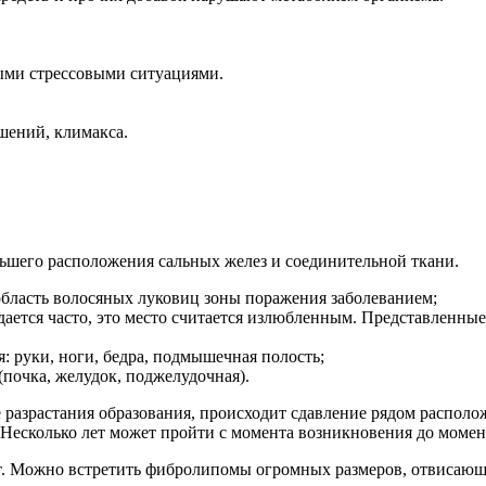
ми стрессовыми ситуациями.
шений, климакса.
ьшего расположения сальных желез и соединительной ткани.
 область волосяных луковиц зоны поражения заболеванием;
ается часто, это место считается излюбленным. Представленные
я: руки, ноги, бедра, подмышечная полость;
(почка, желудок, поджелудочная).
разрастания образования, происходит сдавление рядом располож
. Несколько лет может пройти с момента возникновения до момен
т. Можно встретить фибролипомы огромных размеров, отвисающ