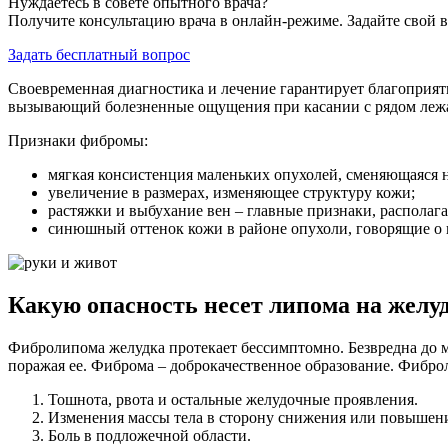
Нуждаетесь в совете опытного врача?
Получите консультацию врача в онлайн-режиме. Задайте свой в
Задать бесплатный вопрос
Своевременная диагностика и лечение гарантирует благоприят
вызывающий болезненные ощущения при касании с рядом лежа
Признаки фибромы:
мягкая консистенция маленьких опухолей, сменяющаяся н
увеличение в размерах, изменяющее структуру кожи;
растяжки и выбухание вен – главные признаки, распола
синюшный оттенок кожи в районе опухоли, говорящие о
Какую опасность несет липома на желу
Фибролипома желудка протекает бессимптомно. Безвредна до м
поражая ее. Фиброма – доброкачественное образование. Фибро
Тошнота, рвота и остальные желудочные проявления.
Изменения массы тела в сторону снижения или повышен
Боль в подложечной области.