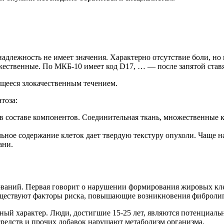
адлежность не имеет значения. Характерно отсутствие боли, но
ожественные. По МКБ-10 имеет код D17, … — после запятой ста
щееся злокачественным течением.
тоза:
в составе компонентов. Соединительная ткань, множественные кл
льное содержание клеток дает твердую текстуру опухоли. Чаще 
ани.
ований. Первая говорит о нарушении формирования жировых кл
ществуют факторы риска, повышающие возникновения фиброли
ный характер. Люди, достигшие 15-25 лет, являются потенциал
редств и прочих добавок нарушают метаболизм организма.