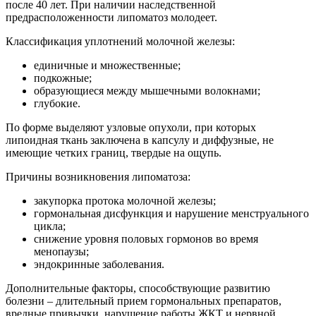
после 40 лет. При наличии наследственной
предрасположенности липоматоз молодеет.
Классификация уплотнений молочной железы:
единичные и множественные;
подкожные;
образующиеся между мышечными волокнами;
глубокие.
По форме выделяют узловые опухоли, при которых
липоидная ткань заключена в капсулу и диффузные, не
имеющие четких границ, твердые на ощупь.
Причины возникновения липоматоза:
закупорка протока молочной железы;
гормональная дисфункция и нарушение менструального
цикла;
снижение уровня половых гормонов во время
менопаузы;
эндокринные заболевания.
Дополнительные факторы, способствующие развитию
болезни – длительный прием гормональных препаратов,
вредные привычки, нарушение работы ЖКТ и нервной