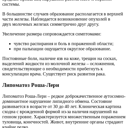
системы.
В большинстве случаев образование располагается в верхней
части железы. Наблюдается возникновение опухолей в
двух молочных железах симметрично друг другу.
Увеличение размера сопровождается симптомами:
чувство распирания и боль в пораженной области;
при пальпации ощущается округлое образование.
Постоянные боли, наличие язв на коже, трещин на сосках,
выделений жидкости из молочной железы – осложнения,
свидетельствующие о необходимости прибегнуть к
консультации врача. Существует риск развития рака.
Липоматоз Роша-Лери
Липоматоз Роша-Лери – редкое доброкачественное аутосомно-
доминантное нарушение липидного обмена. Состояние
развивается в возрасте от 30 до 40 лет. Клиническая картина
сходна с врожденной формой из-за наличия нарушений на
генном уровне. Характеризуется множественным поражением
туловища, конечностей. Живот, внутренние органы страдают
крайне редко.