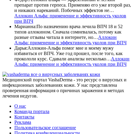
препарат против герпеса. Применяю его уже второй раз,
и никаких нареканий. Побочных эффектов не…
Аллокин Альфа: применение и эффективность уколов
при ВПЧ
Марианна
:
По назначению врача лечила ВПЧ 18 и 52
типов аллокином. Сначала сомневалась, потому как
разные отзывы читала в интернете, но…
Аллокин
Альфа: применение и эффективность уколов при ВПЧ
Дарья
:
Аллокин-Альфа помог мне и моему мужу
избавиться от ВПЧ. Уже год прошел, после того, как
прокололи курс. Сдавали анализы несколько…
Аллокин
Альфа: применение и эффективность уколов при ВПЧ
все о вирусных заболеванях кожи
Медицинский портал VashaDerma - это ресурс о вирусных и
инфекционных заболеваниях кожи. У нас представлена
проверенная информация о причинах заражения и методах
лечения недугов.
О нас
Команда портала
Контакты
Реклама
Пользовательское соглашение
Политика конфиденциальности