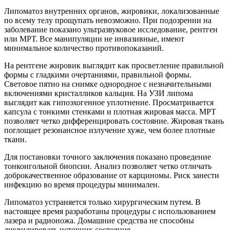
Липоматоз внутренних органов, жировики, локализованные
по всему телу прощупать невозможно. При подозрении на
заболевание показано ультразвуковое исследование, рентген
или МРТ. Все манипуляции не инвазивные, имеют
минимальное количество противопоказаний.
На рентгене жировик выглядит как просветление правильной
формы с гладкими очертаниями, правильной формы.
Световое пятно на снимке однородное с незначительными
включениями кристалликов кальция. На УЗИ липома
выглядит как гипоэхогенное уплотнение. Просматривается
капсула с тонкими стенками и плотная жировая масса. МРТ
позволяет четко дифференцировать состояние. Жировая ткань
поглощает резонансное излучение хуже, чем более плотные
ткани.
Для постановки точного заключения показано проведение
тонкоигольной биопсии. Анализ позволяет четко отличать
доброкачественное образование от карциномы. Риск занести
инфекцию во время процедуры минимален.
Липоматоз устраняется только хирургическим путем. В
настоящее время разработаны процедуры с использованием
лазера и радионожа. Домашние средства не способны
ликвидировать источник состояния.