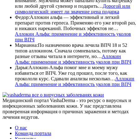
внимание. Мужчина может банально купить матрешку
или любой другой сувенир и подарить…
Дорогой или
символический: имеет ли значение цена подарка
Федор
:
Аллокин альфа — эффективный и легкий
препарат против герпеса. Применяю его уже второй раз,
и никаких нареканий. Побочных эффектов не…
Аллокин Альфа: применение и эффективность уколов
при ВПЧ
Марианна
:
По назначению врача лечила ВПЧ 18 и 52
типов аллокином. Сначала сомневалась, потому как
разные отзывы читала в интернете, но…
Аллокин
Альфа: применение и эффективность уколов при ВПЧ
Дарья
:
Аллокин-Альфа помог мне и моему мужу
избавиться от ВПЧ. Уже год прошел, после того, как
прокололи курс. Сдавали анализы несколько…
Аллокин
Альфа: применение и эффективность уколов при ВПЧ
все о вирусных заболеванях кожи
Медицинский портал VashaDerma - это ресурс о вирусных и
инфекционных заболеваниях кожи. У нас представлена
проверенная информация о причинах заражения и методах
лечения недугов.
О нас
Команда портала
Контакты