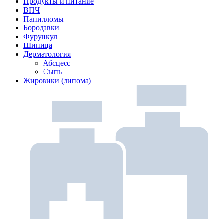
Продукты и питание
ВПЧ
Папилломы
Бородавки
Фурункул
Шипица
Дерматология
Абсцесс
Сыпь
Жировики (липома)