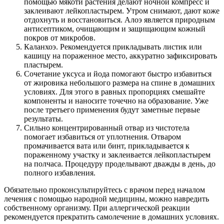
помощью мякоти растения делают ночной компресс и
заклеивают лейкопластырем. Утром снимают, дают коже
отдохнуть и восстановиться. Алоэ является природным
антисептиком, очищающим и защищающим кожный
покров от микробов.
Каланхоэ. Рекомендуется прикладывать листик или
кашицу на пораженное место, аккуратно зафиксировать
пластырем.
Сочетание уксуса и йода помогают быстро избавиться
от жировика небольшого размера на спине в домашних
условиях. Для этого в равных пропорциях смешайте
компоненты и наносите точечно на образование. Уже
после третьего применения будут заметные первые
результаты.
Сильно концентрированный отвар из чистотела
помогает избавиться от уплотнения. Отваром
промачивается вата или бинт, прикладывается к
пораженному участку и заклеивается лейкопластырем
на полчаса. Процедуру проделывают дважды в день, до
полного избавления.
Обязательно проконсультируйтесь с врачом перед началом
лечения с помощью народной медицины, можно навредить
собственному организму. При аллергической реакции
рекомендуется прекратить самолечение в домашних условиях.