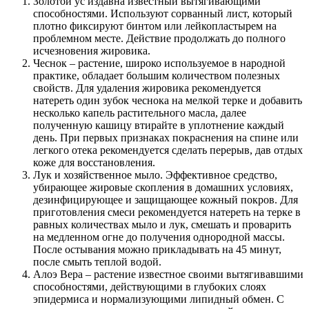
Золотой ус издавна известный вытягивающими
способностями. Используют сорванный лист, который
плотно фиксируют бинтом или лейкопластырем на
проблемном месте. Действие продолжать до полного
исчезновения жировика.
Чеснок – растение, широко используемое в народной
практике, обладает большим количеством полезных
свойств. Для удаления жировика рекомендуется
натереть один зубок чеснока на мелкой терке и добавить
несколько капель растительного масла, далее
полученную кашицу втирайте в уплотнение каждый
день. При первых признаках покраснения на спине или
легкого отека рекомендуется сделать перерыв, дав отдых
коже для восстановления.
Лук и хозяйственное мыло. Эффективное средство,
убирающее жировые скопления в домашних условиях,
дезинфицирующее и защищающее кожный покров. Для
приготовления смеси рекомендуется натереть на терке в
равных количествах мыло и лук, смешать и проварить
на медленном огне до получения однородной массы.
После остывания можно прикладывать на 45 минут,
после смыть теплой водой.
Алоэ Вера – растение известное своими вытягивавшими
способностями, действующими в глубоких слоях
эпидермиса и нормализующими липидный обмен. С