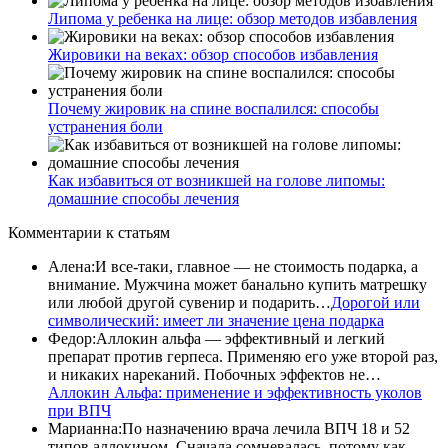
Липома у ребенка на лице: обзор методов избавления
Жировики на веках: обзор способов избавления
Почему жировик на спине воспалился: способы
устранения боли
Как избавиться от возникшей на голове липомы:
домашние способы лечения
Комментарии
к статьям
Алена
:
И все-таки, главное — не стоимость подарка, а
внимание. Мужчина может банально купить матрешку
или любой другой сувенир и подарить…
Дорогой или
символический: имеет ли значение цена подарка
Федор
:
Аллокин альфа — эффективный и легкий
препарат против герпеса. Применяю его уже второй раз,
и никаких нареканий. Побочных эффектов не…
Аллокин Альфа: применение и эффективность уколов
при ВПЧ
Марианна
:
По назначению врача лечила ВПЧ 18 и 52
типов аллокином. Сначала сомневалась, потому как