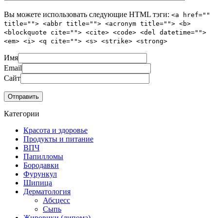
Вы можете использовать следующие
HTML
тэги:
<a href=""
title=""> <abbr title=""> <acronym title=""> <b>
<blockquote cite=""> <cite> <code> <del datetime="">
<em> <i> <q cite=""> <s> <strike> <strong>
Имя
Email
Сайт
Категории
Красота и здоровье
Продукты и питание
ВПЧ
Папилломы
Бородавки
Фурункул
Шипица
Дерматология
Абсцесс
Сыпь
Жировики (липома)