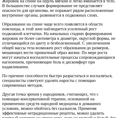
Жировик на спине на ощупь мягкий и легко вминается в тело.
В большинстве случаев формирование не представляет
опасности для организма, не поражает рядом расположенные
внутренние органы, развивается в подкожных слоях.
Образование на спине чаще всего появляется в области
поясницы, в этой зоне наблюдается усиленный рост
подкожной клетчатки. На начальных стадиях формирования
жировик не более сантиметра в диаметре, округлой формы, не
отличающийся по цвету и безболезненный. С увеличением
общей массы тела возможен рост образования до размеров,
мешающих вести привычный образ жизни. По мере роста
могут начаться воспалительные процессы сопровождающиеся
нагноением, причиняющие боль и дискомфорт при
надавливании.
По причине способности быстро разрастаться и воспаляться,
специалисты советуют удалять наросты с помощью
современных методов.
Другая точка зрения у народников, считающих, что с
помощью консервативной терапии, основанной на
применении средств народной медицины в домашних
условиях, можно обойтись без скальпеля. Применяя
эффективные нетрадиционные рецепты, можно удалить
плотный жировик на спине дома, если он мелкий и белый, без