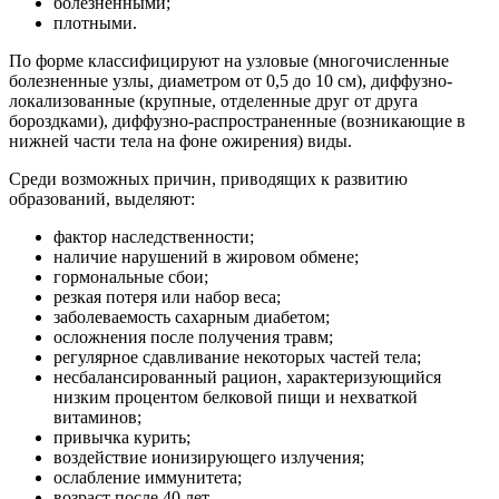
болезненными;
плотными.
По форме классифицируют на узловые (многочисленные
болезненные узлы, диаметром от 0,5 до 10 см), диффузно-
локализованные (крупные, отделенные друг от друга
бороздками), диффузно-распространенные (возникающие в
нижней части тела на фоне ожирения) виды.
Среди возможных причин, приводящих к развитию
образований, выделяют:
фактор наследственности;
наличие нарушений в жировом обмене;
гормональные сбои;
резкая потеря или набор веса;
заболеваемость сахарным диабетом;
осложнения после получения травм;
регулярное сдавливание некоторых частей тела;
несбалансированный рацион, характеризующийся
низким процентом белковой пищи и нехваткой
витаминов;
привычка курить;
воздействие ионизирующего излучения;
ослабление иммунитета;
возраст после 40 лет.