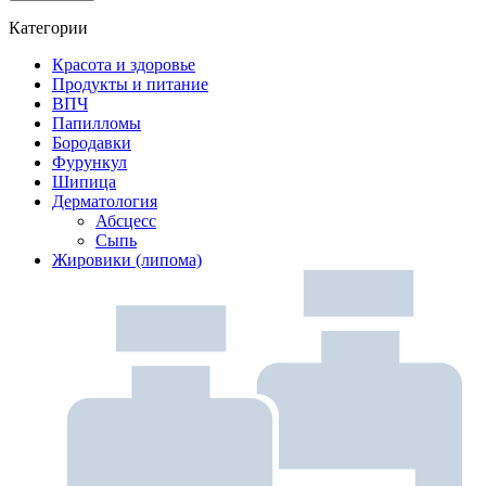
Категории
Красота и здоровье
Продукты и питание
ВПЧ
Папилломы
Бородавки
Фурункул
Шипица
Дерматология
Абсцесс
Сыпь
Жировики (липома)