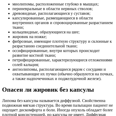
миолипомы, расположенные глубоко в мышцах;
периневральные в области нервных стволов;
древовидные, располагающиеся у суставов;
капсулированные, размещающиеся в области
внутренних органов и спровоцированные разрастанием
ткани;
кольцевидные, образующиеся на шее;
жировик на ножке;
фиброзные, имеющие плотную структуру и склонные к
разрастанию соединительной ткани;
оссифицированные, внутри которых происходит
развитие костной ткани;
петрифицированные, характеризующиеся отложениями
солей кальция;
ангиолипомы, располагающиеся рядом с сосудами и
охватывающие их пучки (обычно образуются на почках,
а также надпочечниках и поджелудочной железе).
Опасен ли жировик без капсулы
Липома без капсулы называется диффузной. Свойственна
подвижная мягкая структура. Во время пальпации пациент не
ощущает дискомфорта и боли. Иногда опухоль обладает более
плотной консистенцией, но капсулы не имеет. Диффузная