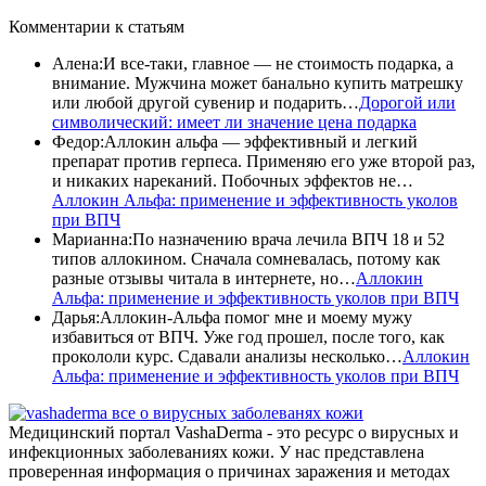
Комментарии
к статьям
Алена
:
И все-таки, главное — не стоимость подарка, а
внимание. Мужчина может банально купить матрешку
или любой другой сувенир и подарить…
Дорогой или
символический: имеет ли значение цена подарка
Федор
:
Аллокин альфа — эффективный и легкий
препарат против герпеса. Применяю его уже второй раз,
и никаких нареканий. Побочных эффектов не…
Аллокин Альфа: применение и эффективность уколов
при ВПЧ
Марианна
:
По назначению врача лечила ВПЧ 18 и 52
типов аллокином. Сначала сомневалась, потому как
разные отзывы читала в интернете, но…
Аллокин
Альфа: применение и эффективность уколов при ВПЧ
Дарья
:
Аллокин-Альфа помог мне и моему мужу
избавиться от ВПЧ. Уже год прошел, после того, как
прокололи курс. Сдавали анализы несколько…
Аллокин
Альфа: применение и эффективность уколов при ВПЧ
все о вирусных заболеванях кожи
Медицинский портал VashaDerma - это ресурс о вирусных и
инфекционных заболеваниях кожи. У нас представлена
проверенная информация о причинах заражения и методах