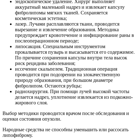
эндоскопическое удаление. Хирург выполняет
аккуратный маленький надрез и извлекает капсулу
фибролипомы мягких тканей. Сохраняется
косметическая эстетика;
лазер. Лучами расплавляются ткани, проводится
вырезание и извлечение образования. Методика
предупреждает кровотечение и инфицирование раны в
послеоперационном периоде;
липосакция. Специальным инструментом
прокалывается пузырь и высасывается его содержимое.
По причине сохранения капсулы внутри тела высок
риск рецидива заболевания;
иссечение скальпелем. Традиционная операция
проводится при подозрении на злокачественную
природу образования, при большом диаметре
фибролипом. Остаются рубцы;
радиохирургия. При помощи лучей высокой частоты
делается надрез, уплотнение извлекается из подкожно-
жирового слоя.
Выбор методики проводится врачом после обследования и
оценки состояния опухоли.
Народные средства не способны уменьшить или рассосать
липофиброму.