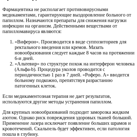
Фармацевтика не располагает противовирусными
медикаментами, гарантирующие выздоровление больного от
папиллом. Назначаются препараты для снижения нагрузки
инфекции на организм. Действенными веществами от
папилломавируса являются:
«Виферон». Производится в виде суппозиториев для
ректального введения или кремов. Мазать
новообразования следует каждые 8 часов на протяжении
6-и дней.
«Альтевир» по структуре похож на интерферон человека
(Альфа-b). Процедура уколов проводится с
периодичностью 1 раз в 7 дней. «Роферо. А» вводится
больному подкожно, препятствуя разрастанию
патогенных клеток.
Если медикаментозная терапия не дает результатов,
используются другие методы устранения папиллом.
Для крупных новообразований подходит заморозка жидким
азотом. Однако риск повреждения здоровых тканей большой.
Применение лазера исключает появление больших шрамов и
кровотечений. Скальпель будет эффективен, если патология
пошла в глубину.