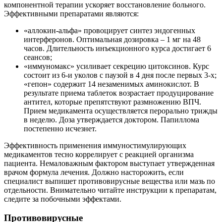
компонентной терапии ускоряет восстановление больного.
Эффективными препаратами являются:
«аллокин-альфа» провоцирует синтез эндогенных
интерферонов. Оптимальная дозировка – 1 мг на 48
часов. Длительность инъекционного курса достигает 6
сеансов;
«иммуномакс» усиливает секрецию цитоксинов. Курс
состоит из 6-и уколов с паузой в 4 дня после первых 3-х;
«гепон» содержит 14 незаменимых аминокислот. В
результате приема таблеток возрастает продуцирование
антител, которые препятствуют размножению ВПЧ.
Прием медикамента осуществляется перорально трижды
в неделю. Доза утверждается доктором. Папиллома
постепенно исчезнет.
Эффективность применения иммуностимулирующих
медикаментов тесно коррелирует с реакцией организма
пациента. Немаловажным фактором выступает утвержденная
врачом формула лечения. Должно насторожить, если
специалист выпишет противовирусные вещества или мазь по
отдельности. Внимательно читайте инструкции к препаратам,
следите за побочными эффектами.
Противовирусные