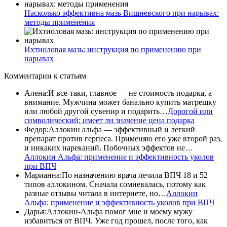
Насколько эффективна мазь Вишневского при нарывах:
методы применения
Ихтиоловая мазь: инструкция по применению при
нарывах
Комментарии
к статьям
Алена
:
И все-таки, главное — не стоимость подарка, а
внимание. Мужчина может банально купить матрешку
или любой другой сувенир и подарить…
Дорогой или
символический: имеет ли значение цена подарка
Федор
:
Аллокин альфа — эффективный и легкий
препарат против герпеса. Применяю его уже второй раз,
и никаких нареканий. Побочных эффектов не…
Аллокин Альфа: применение и эффективность уколов
при ВПЧ
Марианна
:
По назначению врача лечила ВПЧ 18 и 52
типов аллокином. Сначала сомневалась, потому как
разные отзывы читала в интернете, но…
Аллокин
Альфа: применение и эффективность уколов при ВПЧ
Дарья
:
Аллокин-Альфа помог мне и моему мужу
избавиться от ВПЧ. Уже год прошел, после того, как