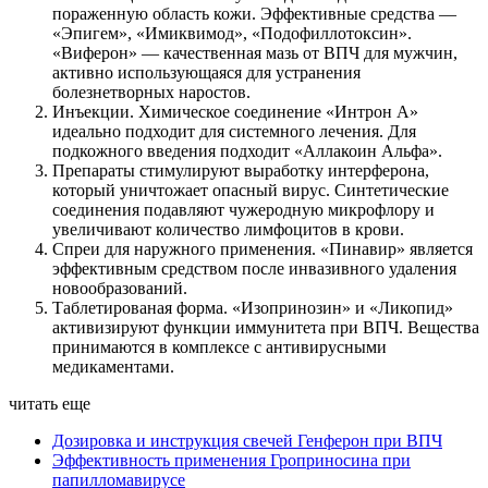
пораженную область кожи. Эффективные средства —
«Эпигем», «Имиквимод», «Подофиллотоксин».
«Виферон» — качественная мазь от ВПЧ для мужчин,
активно использующаяся для устранения
болезнетворных наростов.
Инъекции. Химическое соединение «Интрон А»
идеально подходит для системного лечения. Для
подкожного введения подходит «Аллакоин Альфа».
Препараты стимулируют выработку интерферона,
который уничтожает опасный вирус. Синтетические
соединения подавляют чужеродную микрофлору и
увеличивают количество лимфоцитов в крови.
Спреи для наружного применения. «Пинавир» является
эффективным средством после инвазивного удаления
новообразований.
Таблетированая форма. «Изопринозин» и «Ликопид»
активизируют функции иммунитета при ВПЧ. Вещества
принимаются в комплексе с антивирусными
медикаментами.
читать еще
Дозировка и инструкция свечей Генферон при ВПЧ
Эффективность применения Гроприносина при
папилломавирусе