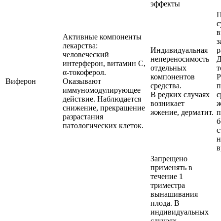
эффекты
П
с
в
Активные компоненты
з
лекарства:
Индивидуальная
р
человеческий
непереносимость
Д
интерферон, витамин С,
отдельных
т
α-токоферол.
компонентов
Р
Виферон
Оказывают
средства.
п
иммуномодулирующее
В редких случаях
с
действие. Наблюдается
возникает
снижение, прекращение
жжение, дерматит.
п
разрастания
б
патологических клеток.
с
н
в
Запрещено
применять в
течение 1
триместра
вынашивания
плода. В
индивидуальных
случаях