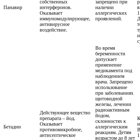
собственных
запрещено при
р
Панавир
интерферонов.
наличии
в
Оказывает
аллергических
1
иммуномодулирующее,
проявлений.
Д
антивирусное
т
воздействие.
т
и
с
Во время
беременности
допускает
применение
медикамента под
наблюдением
врача. Запрещено
использование
при заболеваниях
щитовидной
железы, лечении
радиоактивным
Действующее вещество
йодом,
препарата – йод.
К
склонностях к
Оказывает
и
Бетадин
аллергическим
противомикробное,
В
реакциям. Детям
антисептическое
1
возрастом до 8 лет