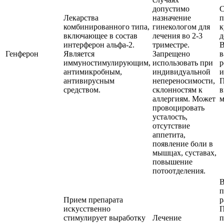
допустимо
С
Лекарства
назначение
п
комбинированного типа,
гинекологом для
к
включающее в состав
лечения во 2-3
д
интерферон альфа-2.
триместре.
В
Генферон
Является
Запрещено
в
иммуностимулирующим,
использовать при
р
антимикробным,
индивидуальной
и
антивирусным
непереносимости,
П
средством.
склонностям к
в
аллергиям. Может
м
провоцировать
усталость,
отсутствие
аппетита,
появление боли в
мышцах, суставах,
повышение
потоотделения.
В
п
Прием препарата
р
искусственно
П
стимулирует выработку
Лечение
п