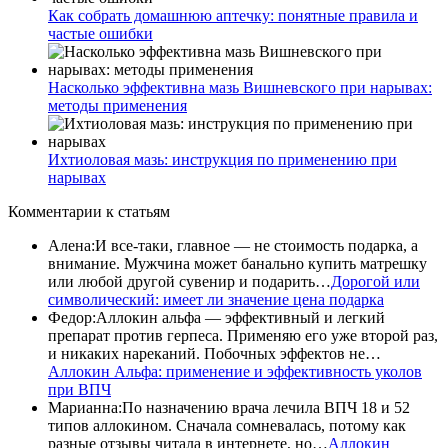
Как собрать домашнюю аптечку: понятные правила и
частые ошибки
Насколько эффективна мазь Вишневского при нарывах:
методы применения
Ихтиоловая мазь: инструкция по применению при
нарывах
Комментарии
к статьям
Алена
:
И все-таки, главное — не стоимость подарка, а
внимание. Мужчина может банально купить матрешку
или любой другой сувенир и подарить…
Дорогой или
символический: имеет ли значение цена подарка
Федор
:
Аллокин альфа — эффективный и легкий
препарат против герпеса. Применяю его уже второй раз,
и никаких нареканий. Побочных эффектов не…
Аллокин Альфа: применение и эффективность уколов
при ВПЧ
Марианна
:
По назначению врача лечила ВПЧ 18 и 52
типов аллокином. Сначала сомневалась, потому как
разные отзывы читала в интернете, но…
Аллокин