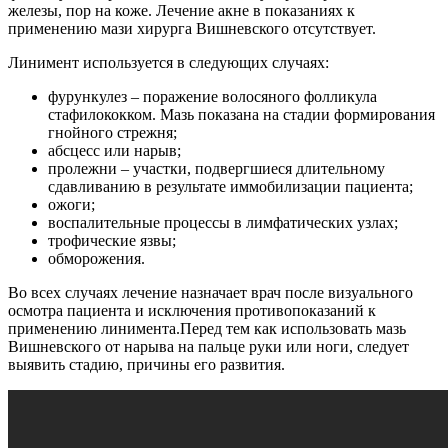
железы, пор на коже. Лечение акне в показаниях к
применению мази хирурга Вишневского отсутствует.
Линимент используется в следующих случаях:
фурункулез – поражение волосяного фолликула
стафилококком. Мазь показана на стадии формирования
гнойного стрежня;
абсцесс или нарыв;
пролежни – участки, подвергшиеся длительному
сдавливанию в результате иммобилизации пациента;
ожоги;
воспалительные процессы в лимфатических узлах;
трофические язвы;
обморожения.
Во всех случаях лечение назначает врач после визуального
осмотра пациента и исключения противопоказаний к
применению линимента.Перед тем как использовать мазь
Вишневского от нарыва на пальце руки или ноги, следует
выявить стадию, причины его развития.