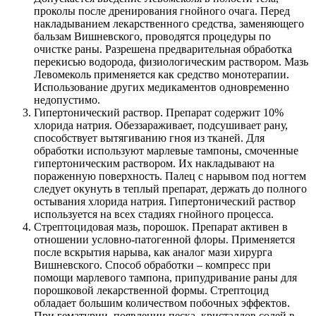
проколы после дренирования гнойного очага. Перед
накладыванием лекарственного средства, заменяющего
бальзам Вишневского, проводятся процедуры по
очистке раны. Разрешена предварительная обработка
перекисью водорода, физиологическим раствором. Мазь
Левомеколь применяется как средство монотерапии.
Использование других медикаментов одновременно
недопустимо.
Гипертонический раствор. Препарат содержит 10%
хлорида натрия. Обеззараживает, подсушивает рану,
способствует вытягиванию гноя из тканей. Для
обработки используют марлевые тампоны, смоченные
гипертоническим раствором. Их накладывают на
пораженную поверхность. Палец с нарывом под ногтем
следует окунуть в теплый препарат, держать до полного
остывания хлорида натрия. Гипертонический раствор
используется на всех стадиях гнойного процесса.
Стрептоцидовая мазь, порошок. Препарат активен в
отношении условно-патогенной флоры. Применяется
после вскрытия нарыва, как аналог мази хирурга
Вишневского. Способ обработки – компресс при
помощи марлевого тампона, припудривание раны для
порошковой лекарственной формы. Стрептоцид
обладает большим количеством побочных эффектов.
При гематурии, появлении песка, кристаллов солей в