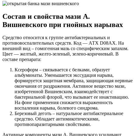
Состав и свойства мази А.
Вишневского при гнойных нарывах
Средство относится к группе антибактериальных и
противовоспалительных средств. Код — АТХ D08AX. На
внешний вид – гомогенная мазь со специфическим запахом.
Цвет — желтый, желто-зеленый, зелено-коричневый. В
составе препарата:
Ксероформ – связывается с белками, образует
альбуминаты. Уменьшается экссудация нарыва,
формируется защитная мембрана, защищающая нервные
окончания от раздражения. Активное вещество мази,
изобретенной Вишневским, взаимодействует с
бактериальной флорой, что вызывает ее инактивацию.
На фоне применения снижается выраженность
воспаления нарыва, болевого синдрома.
Березовый деготь – натуральное антибактериальное
средство. Обладает антимикотическими,
противопаразитарными свойствами.
Активные компоненты мази А. Вишневского усиливают