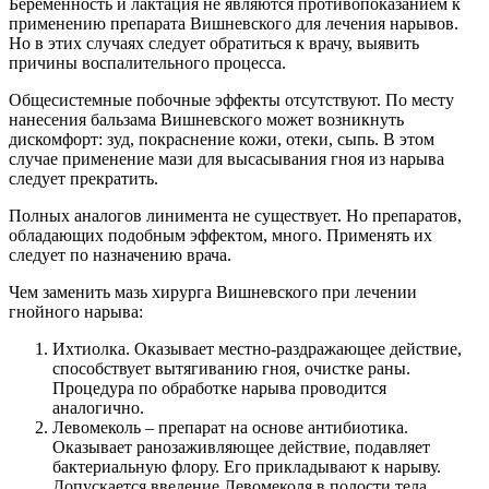
Беременность и лактация не являются противопоказанием к
применению препарата Вишневского для лечения нарывов.
Но в этих случаях следует обратиться к врачу, выявить
причины воспалительного процесса.
Общесистемные побочные эффекты отсутствуют. По месту
нанесения бальзама Вишневского может возникнуть
дискомфорт: зуд, покраснение кожи, отеки, сыпь. В этом
случае применение мази для высасывания гноя из нарыва
следует прекратить.
Полных аналогов линимента не существует. Но препаратов,
обладающих подобным эффектом, много. Применять их
следует по назначению врача.
Чем заменить мазь хирурга Вишневского при лечении
гнойного нарыва:
Ихтиолка. Оказывает местно-раздражающее действие,
способствует вытягиванию гноя, очистке раны.
Процедура по обработке нарыва проводится
аналогично.
Левомеколь – препарат на основе антибиотика.
Оказывает ранозаживляющее действие, подавляет
бактериальную флору. Его прикладывают к нарыву.
Допускается введение Левомеколя в полости тела,