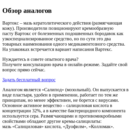
Обзор аналогов
Вартокс – мазь кератолитического действия (размягчающая
кожу). Производители позиционируют кремообразную
пасту Вартокс от болезненных подошвенных бородавок как
узкоспециализированное средство, но по сути это два
товарных наименования одного медикаментозного средства.
На упаковках встречается вариант написания Вартекс.
Нуждаетесь в совете опытного врача?
Получите консультацию врача в онлайн-режиме. Задайте свой
вопрос прямо сейчас.
Задать бесплатный вопрос
Аналогом является «Салипод» (мозольный). Он выпускается в
виде пластыря, удобен в применении, работает по тем же
принципам, но менее эффективен, не борется с вирусами.
Основное активное вещество – салициловая кислота в
концентрации 32%, а в качестве бактерицидного компонента
используется сера. Размягчающими и противомикробными
свойствами обладают другие кремы-салицилаты:
мазь «Салициловая» кислота, «Дуофилм», «Колломак».