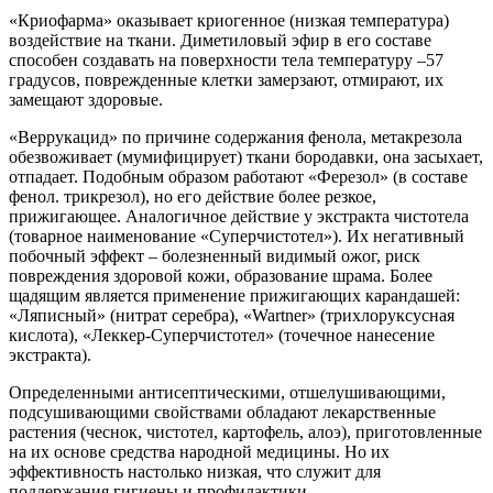
«Криофарма» оказывает криогенное (низкая температура)
воздействие на ткани. Диметиловый эфир в его составе
способен создавать на поверхности тела температуру –57
градусов, поврежденные клетки замерзают, отмирают, их
замещают здоровые.
«Веррукацид» по причине содержания фенола, метакрезола
обезвоживает (мумифицирует) ткани бородавки, она засыхает,
отпадает. Подобным образом работают «Ферезол» (в составе
фенол. трикрезол), но его действие более резкое,
прижигающее. Аналогичное действие у экстракта чистотела
(товарное наименование «Суперчистотел»). Их негативный
побочный эффект – болезненный видимый ожог, риск
повреждения здоровой кожи, образование шрама. Более
щадящим является применение прижигающих карандашей:
«Ляписный» (нитрат серебра), «Wartner» (трихлоруксусная
кислота), «Леккер-Суперчистотел» (точечное нанесение
экстракта).
Определенными антисептическими, отшелушивающими,
подсушивающими свойствами обладают лекарственные
растения (чеснок, чистотел, картофель, алоэ), приготовленные
на их основе средства народной медицины. Но их
эффективность настолько низкая, что служит для
поддержания гигиены и профилактики.