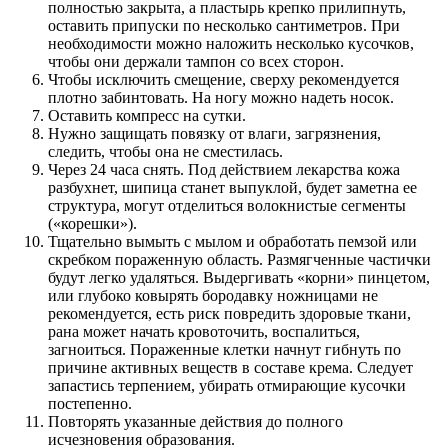
полностью закрыта, а пластырь крепко прилипнуть,
оставить припуски по несколько сантиметров. При
необходимости можно наложить несколько кусочков,
чтобы они держали тампон со всех сторон.
Чтобы исключить смещение, сверху рекомендуется
плотно забинтовать. На ногу можно надеть носок.
Оставить компресс на сутки.
Нужно защищать повязку от влаги, загрязнения,
следить, чтобы она не сместилась.
Через 24 часа снять. Под действием лекарства кожа
разбухнет, шипица станет выпуклой, будет заметна ее
структура, могут отделиться волокнистые сегменты
(«корешки»).
Тщательно вымыть с мылом и обработать пемзой или
скребком пораженную область. Размягченные частички
будут легко удаляться. Выдергивать «корни» пинцетом,
или глубоко ковырять бородавку ножницами не
рекомендуется, есть риск повредить здоровые ткани,
рана может начать кровоточить, воспалиться,
загноиться. Пораженные клетки начнут гибнуть по
причине активных веществ в составе крема. Следует
запастись терпением, убирать отмирающие кусочки
постепенно.
Повторять указанные действия до полного
исчезновения образования.