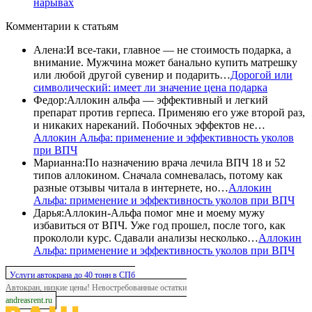
нарывах
Комментарии
к статьям
Алена
:
И все-таки, главное — не стоимость подарка, а
внимание. Мужчина может банально купить матрешку
или любой другой сувенир и подарить…
Дорогой или
символический: имеет ли значение цена подарка
Федор
:
Аллокин альфа — эффективный и легкий
препарат против герпеса. Применяю его уже второй раз,
и никаких нареканий. Побочных эффектов не…
Аллокин Альфа: применение и эффективность уколов
при ВПЧ
Марианна
:
По назначению врача лечила ВПЧ 18 и 52
типов аллокином. Сначала сомневалась, потому как
разные отзывы читала в интернете, но…
Аллокин
Альфа: применение и эффективность уколов при ВПЧ
Дарья
:
Аллокин-Альфа помог мне и моему мужу
избавиться от ВПЧ. Уже год прошел, после того, как
прокололи курс. Сдавали анализы несколько…
Аллокин
Альфа: применение и эффективность уколов при ВПЧ
Услуги автокрана до 40 тонн в СПб
Автокран, низкие цены! Невостребованные остатки
andreasrent.ru