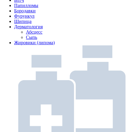
ВПЧ
Папилломы
Бородавки
Фурункул
Шипица
Дерматология
Абсцесс
Сыпь
Жировики (липома)