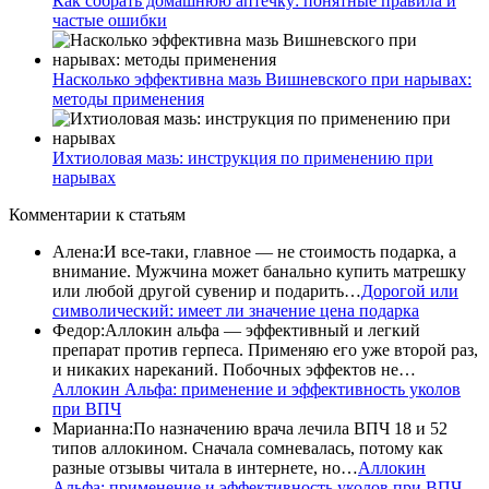
Как собрать домашнюю аптечку: понятные правила и
частые ошибки
Насколько эффективна мазь Вишневского при нарывах:
методы применения
Ихтиоловая мазь: инструкция по применению при
нарывах
Комментарии
к статьям
Алена
:
И все-таки, главное — не стоимость подарка, а
внимание. Мужчина может банально купить матрешку
или любой другой сувенир и подарить…
Дорогой или
символический: имеет ли значение цена подарка
Федор
:
Аллокин альфа — эффективный и легкий
препарат против герпеса. Применяю его уже второй раз,
и никаких нареканий. Побочных эффектов не…
Аллокин Альфа: применение и эффективность уколов
при ВПЧ
Марианна
:
По назначению врача лечила ВПЧ 18 и 52
типов аллокином. Сначала сомневалась, потому как
разные отзывы читала в интернете, но…
Аллокин
Альфа: применение и эффективность уколов при ВПЧ