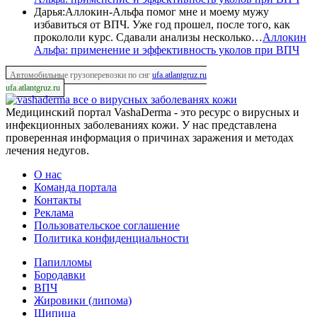
Дарья
:
Аллокин-Альфа помог мне и моему мужу
избавиться от ВПЧ. Уже год прошел, после того, как
прокололи курс. Сдавали анализы несколько…
Аллокин
Альфа: применение и эффективность уколов при ВПЧ
Автомобильные грузоперевозки по снг
ufa.atlantgruz.ru
ufa.atlantgruz.ru
все о вирусных заболеванях кожи
Медицинский портал VashaDerma - это ресурс о вирусных и
инфекционных заболеваниях кожи. У нас представлена
проверенная информация о причинах заражения и методах
лечения недугов.
О нас
Команда портала
Контакты
Реклама
Пользовательское соглашение
Политика конфиденциальности
Папилломы
Бородавки
ВПЧ
Жировики (липома)
Шипица