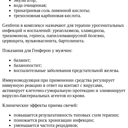
эмульгатор;
вода очищенная;
тринатриевая соль лимонной кислоты;
трехосновная карбоновая кислота.
Genferon в комплексе назначают для терапии урогенитальных
инфекций и воспалений: уреаплазмоза, хламидиоза,
трихомоноза, герпеса, папилломавирусной болезни,
цервицита, вульвовагинита, бартолинита.
Показания для Генферон у мужчин:
баланит;
баланопостит;
воспалительные заболевания предстательной железы.
Иммуномодуляция при применении средства регулирует
иммунную реакцию в ответ на контакт с вирусами,
активирует клеточно-гуморальную протекцию и элиминирует
вирусно-бактериальных агентов из крови.
Клинические эффекты приема свечей:
повышается результативность типовых схем терапии;
понижается риск хронизации инфекции;
уменьшается частота рецидивов;