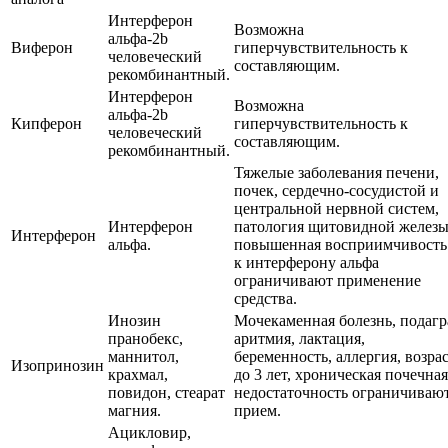
Интерферон
Возможна
альфа-2b
Виферон
гиперчувствительность к
человеческий
составляющим.
рекомбинантный.
Интерферон
Возможна
альфа-2b
Кипферон
гиперчувствительность к
человеческий
составляющим.
рекомбинантный.
Тяжелые заболевания печени,
почек, сердечно-сосудистой и
центральной нервной систем,
Интерферон
патология щитовидной железы
Интерферон
альфа.
повышенная восприимчивость
к интерферону альфа
ограничивают применение
средства.
Инозин
Мочекаменная болезнь, подагр
пранобекс,
аритмия, лактация,
маннитол,
беременность, аллергия, возра
Изопринозин
крахмал,
до 3 лет, хроническая почечная
повидон, стеарат
недостаточность ограничиваю
магния.
прием.
Ацикловир,