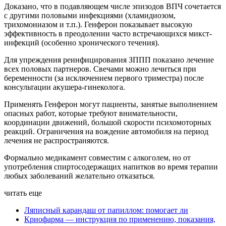
Доказано, что в подавляющем числе эпизодов ВПЧ сочетается
с другими половыми инфекциями (хламидиозом,
трихомониазом и т.п.). Генферон показывает высокую
эффективность в преодолении часто встречающихся микст-
инфекций (особенно хронического течения).
Для упреждения реинфицирования ЗППП показано лечение
всех половых партнеров. Свечами можно лечиться при
беременности (за исключением первого триместра) после
консультации акушера-гинеколога.
Применять Генферон могут пациенты, занятые выполнением
опасных работ, которые требуют внимательности,
координации движений, большой скорости психомоторных
реакций. Ограничения на вождение автомобиля на период
лечения не распространяются.
Формально медикамент совместим с алкоголем, но от
употребления спиртосодержащих напитков во время терапии
любых заболеваний желательно отказаться.
читать еще
Ляписный карандаш от папиллом: помогает ли
Криофарма — инструкция по применению, показания,