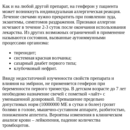
Как и на любой другой препарат, на генферон у пациента
может возникнуть индивидуальная аллергическая реакция.
Лечение свечами нужно прекратить при появлении зуда,
экзантемы, симптомов раздражения. Признаки аллергии
исчезают в течение 2-3 суток после окончания использования
лекарства. Из других возможных ограничений в применение
называются состояния, вызванные аутоиммунными
процессами организма:
тиреоидит;
системная красная волчанка;
сахарный диабет первого типа;
клубочковый нефрит.
Ввиду недостаточной изученности свойств препарата и
влияния на эмбрион, не применяется генферон при
беременности первого триместра. В детском возрасте до 7 лет
необходимо назначение свечей с пометкой «лайт» с
уменьшенной дозировкой. Превышение предельно
допустимых норм (10000000 МЕ в сутки и более) грозит
болями в голове, мышечно-суставном аппарате, разбитостью,
понижением аппетита. Вероятны изменения в клиническом
анализе крови – лейкопения, падение количества
тромбоцитов.