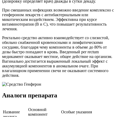
(дозировку определяет врач) дважды в сутки декаду.
При смешанных инфекциях возможно введение комплексно с
генфероном лекарств с антибактериальным или
микотическим воздействием. Эффективна при курсе
витаминотерапия (В и С), что повышает результативность
лечения.
Ректально средство активно взаимодействует со слизистой,
обильно снабженной кровеносными и лимфатическими
сосудами, благодаря чему компоненты в объеме до 80% от
дозы быстро попадают в кровь. Введенный per rectum
медикамент оказывает местное, общее действие на организм.
Вагинально достигается выраженный локальный эффект с
аккумуляцией компонентов в аномальном очаге. При
влагалищном применении свечи не оказывают системного
действия.
Аналоги препарата
Основной
Название
Особые указания
компонент
аналога