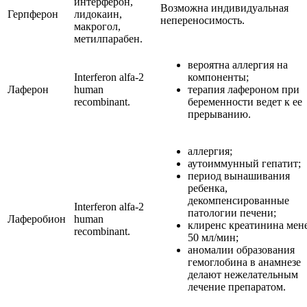
интерферон,
Возможна индивидуальная
Герпферон
лидокаин,
непереносимость.
макрогол,
метилпарабен.
вероятна аллергия на
Interferon alfa-2
компоненты;
Лаферон
human
терапия лафероном при
recombinant.
беременности ведет к ее
прерыванию.
аллергия;
аутоиммунный гепатит;
период вынашивания
ребенка,
декомпенсированные
Interferon alfa-2
патологии печени;
Лаферобион
human
клиренс креатинина мен
recombinant.
50 мл/мин;
аномалии образования
гемоглобина в анамнезе
делают нежелательным
лечение препаратом.