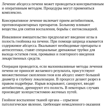
Лечение абсцесса печени может проводиться консервативным
и оперативным методом. Процедуры могут применяться
комплексно.
Консервативное лечение включает прием антибиотиков,
противопаразитарных препаратов. Больному вливают
вещества для снятия воспаления, борьбы с интоксикацией.
Инвазивное вмешательство предполагает введение иглы в
полость гнойника на печени. При помощи шприца изымается
содержимое абсцесса. Вкалывают необходимые препараты и
антисептики, ставят специальные дренажные трубки для
выхода остатков гноя, промывки и повторного введения
лекарственных средств.
Операция проводится, если малоинвазивные методы лечения
печени не приносят желаемого результата, присутствуют
множественные скопления гноя или абсцесс имеет большой
диаметр и глубину локализации. В процессе делают разрез в
правом подреберье. Нарыв вскрывают, санируют, вводят
антибиотики, дренируют его полость. В некоторых случаях
производят холецистэктомию желчных путей.
Гнойное воспаление тканей органа – серьезное
патологическое явление, требующее немедленного оказания