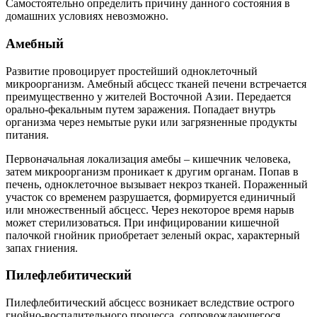
Самостоятельно определить причину данного состояния в
домашних условиях невозможно.
Амебный
Развитие провоцирует простейший одноклеточный
микроорганизм. Амебный абсцесс тканей печени встречается
преимущественно у жителей Восточной Азии. Передается
орально-фекальным путем заражения. Попадает внутрь
организма через немытые руки или загрязненные продукты
питания.
Первоначальная локализация амебы – кишечник человека,
затем микроорганизм проникает к другим органам. Попав в
печень, одноклеточное вызывает некроз тканей. Пораженный
участок со временем разрушается, формируется единичный
или множественный абсцесс. Через некоторое время нарыв
может стерилизоваться. При инфицировании кишечной
палочкой гнойник приобретает зеленый окрас, характерный
запах гниения.
Пилефлебитический
Пилефлебитический абсцесс возникает вследствие острого
гнойно-воспалительного процесса, сопровождающегося