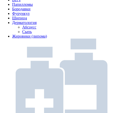
Папилломы
Бородавки
Фурункул
Шипица
Дерматология
Абсцесс
Сыпь
Жировики (липома)