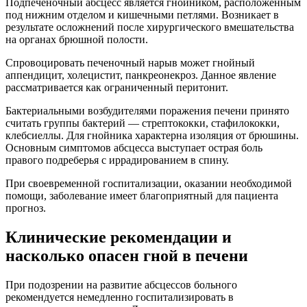
Подпеченочный абсцесс является гнойником, расположенным
под нижним отделом и кишечными петлями. Возникает в
результате осложнений после хирургического вмешательства
на органах брюшной полости.
Спровоцировать печеночный нарыв может гнойный
аппендицит, холецистит, панкреонекроз. Данное явление
рассматривается как ограниченный перитонит.
Бактериальными возбудителями поражения печени принято
считать группы бактерий — стрептококки, стафилококки,
клебсиеллы. Для гнойника характерна изоляция от брюшины.
Основным симптомов абсцесса выступает острая боль
правого подреберья с иррадированием в спину.
При своевременной госпитализации, оказании необходимой
помощи, заболевание имеет благоприятный для пациента
прогноз.
Клинические рекомендации и
насколько опасен гной в печени
При подозрении на развитие абсцессов больного
рекомендуется немедленно госпитализировать в