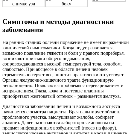
Симптомы и методы диагностики
заболевания
На ранних стадиях болезни поражение не имеет выраженной
клинической симптоматики. Когда недуг развивается,
возможно появление тяжести и боли у правого подреберья,
возникают признаки общего недомогания,
сопровождающиеся высокой температурой тела, ознобом,
слабостью. При абсцессе в области печени человек
стремительно теряет вес, аппетит практически отсутствует.
Органы желудочно-кишечного тракта функционирую
неполноценно. Появляются проблемы с перевариванием и
испражнением. Глаза, кожа и ногтевые пластины
приобретают желтоватый оттенок – развивается желтуха.
Диагностика заболевания печени и возможного абсцесса
начинается с осмотра пациента. Врач пальпирует область
проблемного участка, выслушивает жалобы, собирает
анамнез. Далее назначаются лабораторные анализы на
предмет инфекционных возбудителей (посев на флору),
вычисляется уровень антигенов и антител в крови пациента,