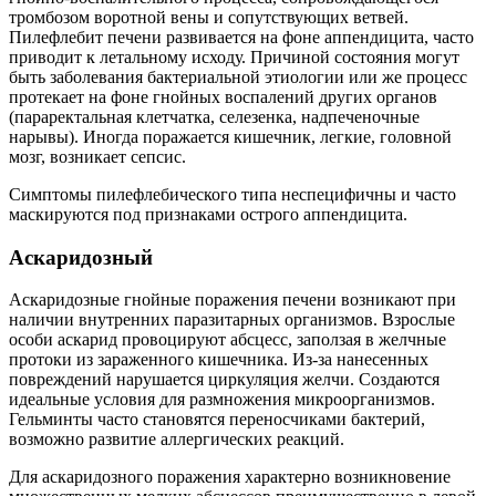
тромбозом воротной вены и сопутствующих ветвей.
Пилефлебит печени развивается на фоне аппендицита, часто
приводит к летальному исходу. Причиной состояния могут
быть заболевания бактериальной этиологии или же процесс
протекает на фоне гнойных воспалений других органов
(параректальная клетчатка, селезенка, надпеченочные
нарывы). Иногда поражается кишечник, легкие, головной
мозг, возникает сепсис.
Симптомы пилефлебического типа неспецифичны и часто
маскируются под признаками острого аппендицита.
Аскаридозный
Аскаридозные гнойные поражения печени возникают при
наличии внутренних паразитарных организмов. Взрослые
особи аскарид провоцируют абсцесс, заползая в желчные
протоки из зараженного кишечника. Из-за нанесенных
повреждений нарушается циркуляция желчи. Создаются
идеальные условия для размножения микроорганизмов.
Гельминты часто становятся переносчиками бактерий,
возможно развитие аллергических реакций.
Для аскаридозного поражения характерно возникновение