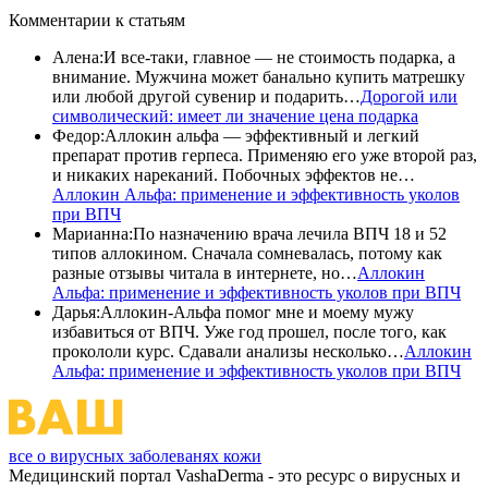
Комментарии
к статьям
Алена
:
И все-таки, главное — не стоимость подарка, а
внимание. Мужчина может банально купить матрешку
или любой другой сувенир и подарить…
Дорогой или
символический: имеет ли значение цена подарка
Федор
:
Аллокин альфа — эффективный и легкий
препарат против герпеса. Применяю его уже второй раз,
и никаких нареканий. Побочных эффектов не…
Аллокин Альфа: применение и эффективность уколов
при ВПЧ
Марианна
:
По назначению врача лечила ВПЧ 18 и 52
типов аллокином. Сначала сомневалась, потому как
разные отзывы читала в интернете, но…
Аллокин
Альфа: применение и эффективность уколов при ВПЧ
Дарья
:
Аллокин-Альфа помог мне и моему мужу
избавиться от ВПЧ. Уже год прошел, после того, как
прокололи курс. Сдавали анализы несколько…
Аллокин
Альфа: применение и эффективность уколов при ВПЧ
все о вирусных заболеванях кожи
Медицинский портал VashaDerma - это ресурс о вирусных и