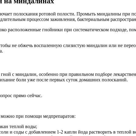
я на миндалинах
лючает полоскания ротовой полости. Промыть миндалины при п
 длительным процессом заживления, бактериальным распростра
око расположенные гнойники при систематическом подходе, пом
обы не обжечь воспаленную слизистую миндалин или не переохла
а.
 гной с миндалин, особенно при правильном подборе лекарстве
тихание боли уже после первых суток домашних полосканий.
опрос прямо сейчас.
 можно при помощи медпрепаратов:
акан теплой воды;
ли и соды с добавлением 1-2 капли йода растворить в теплой во