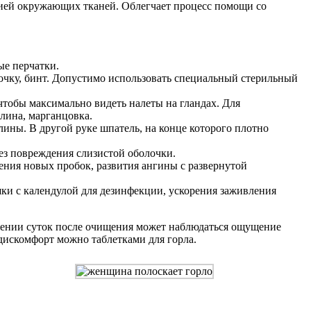
мией окружающих тканей. Облегчает процесс помощи со
ые перчатки.
очку, бинт. Допустимо использовать специальный стерильный
чтобы максимально видеть налеты на гландах. Для
лина, марганцовка.
ины. В другой руке шпатель, на конце которого плотно
ез повреждения слизистой оболочки.
ения новых пробок, развития ангины с развернутой
и с календулой для дезинфекции, ускорения заживления
жении суток после очищения может наблюдаться ощущение
 дискомфорт можно таблетками для горла.