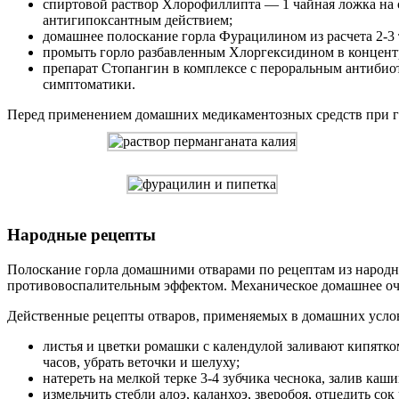
спиртовой раствор Хлорофиллипта — 1 чайная ложка на
антигипоксантным действием;
домашнее полоскание горла Фурацилином из расчета 2-3 т
промыть горло разбавленным Хлоргексидином в концентр
препарат Стопангин в комплексе с пероральным антибио
симптоматики.
Перед применением домашних медикаментозных средств при гн
Народные рецепты
Полоскание горла домашними отварами по рецептам из наро
противовоспалительным эффектом. Механическое домашнее очи
Действенные рецепты отваров, применяемых в домашних услов
листья и цветки ромашки с календулой заливают кипятком 
часов, убрать веточки и шелуху;
натереть на мелкой терке 3-4 зубчика чеснока, залив каши
измельчить стебли алоэ, каланхоэ, зверобоя, отцедить сок