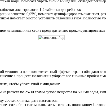
 стакан воды, помогает убрать гной с миндалин, обладает рег
аблетки для взрослого, 1-2 таблетки для ребенка;
ации вещества 0,05%, помогает дезинфицировать очаг гноя, раз
тиком помогает быстро устранить отложения гноя, полностью у
ое на миндалинах стоит предварительно проконсультироваться 
дной медицины дает положительный эффект – травы обладают 
щение в процессе полоскания убирает все гнойные пробки с м
иях, чтобы убрать гной с миндалин:
из расчета по 25-30 грамм сухого вещества на 500 мл воды, кип
цу 200 мл кипятка, дать настояться;
 через сито, бинт или марлю, затем готовить полоскание: 1 столо