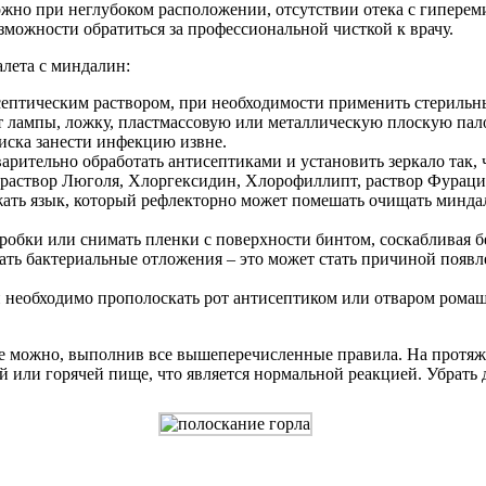
жно при неглубоком расположении, отсутствии отека с гипере
озможности обратиться за профессиональной чисткой к врачу.
лета с миндалин:
септическим раствором, при необходимости применить стерильн
т лампы, ложку, пластмассовую или металлическую плоскую пал
риска занести инфекцию извне.
рительно обработать антисептиками и установить зеркало так, 
 раствор Люголя, Хлоргексидин, Хлорофиллипт, раствор Фураци
ать язык, который рефлекторно может помешать очищать миндал
робки или снимать пленки с поверхности бинтом, соскабливая б
рать бактериальные отложения – это может стать причиной появл
еобходимо прополоскать рот антисептиком или отваром ромашк
ле можно, выполнив все вышеперечисленные правила. На протя
й или горячей пище, что является нормальной реакцией. Убрать