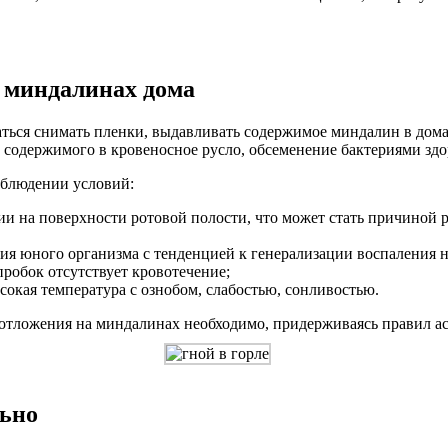
 миндалинах дома
аться снимать пленки, выдавливать содержимое миндалин в дома
 содержимого в кровеносное русло, обсеменение бактериями здо
облюдении условий:
зии на поверхности ротовой полости, что может стать причиной 
ция юного организма с тенденцией к генерализации воспаления 
робок отсутствует кровотечение;
сокая температура с ознобом, слабостью, сонливостью.
отложения на миндалинах необходимо, придерживаясь правил а
льно