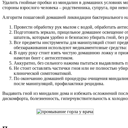
Удалить гнойные пробки из миндалин в домашних условиях мо
стороны взрослого человека – родственника, супруга, при нев
Алгоритм пошаговой домашней ликвидации бактериального на
Провести обработку рук мылом с водой, обработать анти
Подготовить зеркало, прицельное домашнее освещение о
шпатель, которым удобно и безопасно убирать гной, без 
Все предметы инструменты для манипуляций стоит предва
обеззараживания используют медикаментозные средства:
В одну руку стоит взять чистую домашнюю ложку и приж
намотан бинт с антисептиком.
Аккуратно, без сильного нажима пытаться выдавливать п
Не стоит оставлять частички гноя или не полностью уби
клинической симптоматикой.
По окончанию домашней процедуры очищения миндалин н
после манипуляций, профилактики рецидива.
Выдавить гной из миндалин дома и избежать осложнений пос
дискомфорта, болезненность, гиперчувствительность к холодно