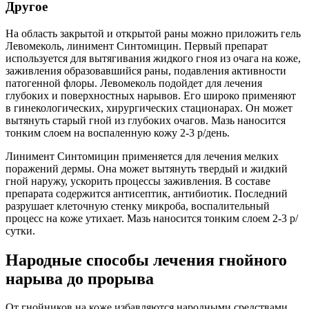
Другое
На область закрытой и открытой раны можно приложить гель
Левомеколь, линимент Синтомицин. Первый препарат
используется для вытягивания жидкого гноя из очага на коже,
заживления образовавшийся раны, подавления активности
патогенной флоры. Левомеколь подойдет для лечения
глубоких и поверхностных нарывов. Его широко применяют
в гинекологических, хирургических стационарах. Он может
вытянуть старый гной из глубоких очагов. Мазь наносится
тонким слоем на воспаленную кожу 2-3 р/день.
Линимент Синтомицин применяется для лечения мелких
поражений дермы. Она может вытянуть твердый и жидкий
гной наружу, ускорить процессы заживления. В составе
препарата содержится антисептик, антибиотик. Последний
разрушает клеточную стенку микроба, воспалительный
процесс на коже утихает. Мазь наносится тонким слоем 2-3 р/
сутки.
Народные способы лечения гнойного
нарыва до прорыва
От гнойников на коже избавляются народными средствами.