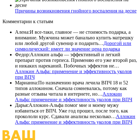
Причины возникновения гнойного воспаления на десне
Комментарии
к статьям
Алена
:
И все-таки, главное — не стоимость подарка, а
внимание. Мужчина может банально купить матрешку
или любой другой сувенир и подарить…
Дорогой или
символический: имеет ли значение цена подарка
Федор
:
Аллокин альфа — эффективный и легкий
препарат против герпеса. Применяю его уже второй раз,
и никаких нареканий. Побочных эффектов не…
Аллокин Альфа: применение и эффективность уколов
при ВПЧ
Марианна
:
По назначению врача лечила ВПЧ 18 и 52
типов аллокином. Сначала сомневалась, потому как
разные отзывы читала в интернете, но…
Аллокин
Альфа: применение и эффективность уколов при ВПЧ
Дарья
:
Аллокин-Альфа помог мне и моему мужу
избавиться от ВПЧ. Уже год прошел, после того, как
прокололи курс. Сдавали анализы несколько…
Аллокин
Альфа: применение и эффективность уколов при ВПЧ