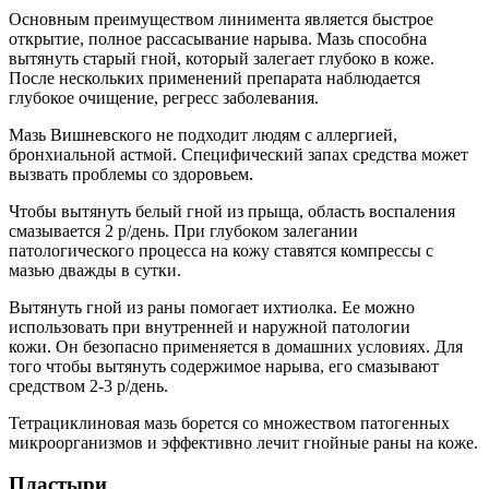
Основным преимуществом линимента является быстрое
открытие, полное рассасывание нарыва. Мазь способна
вытянуть старый гной, который залегает глубоко в коже.
После нескольких применений препарата наблюдается
глубокое очищение, регресс заболевания.
Мазь Вишневского не подходит людям с аллергией,
бронхиальной астмой. Специфический запах средства может
вызвать проблемы со здоровьем.
Чтобы вытянуть белый гной из прыща, область воспаления
смазывается 2 р/день. При глубоком залегании
патологического процесса на кожу ставятся компрессы с
мазью дважды в сутки.
Вытянуть гной из раны помогает ихтиолка. Ее можно
использовать при внутренней и наружной патологии
кожи. Он безопасно применяется в домашних условиях. Для
того чтобы вытянуть содержимое нарыва, его смазывают
средством 2-3 р/день.
Тетрациклиновая мазь борется со множеством патогенных
микроорганизмов и эффективно лечит гнойные раны на коже.
Пластыри