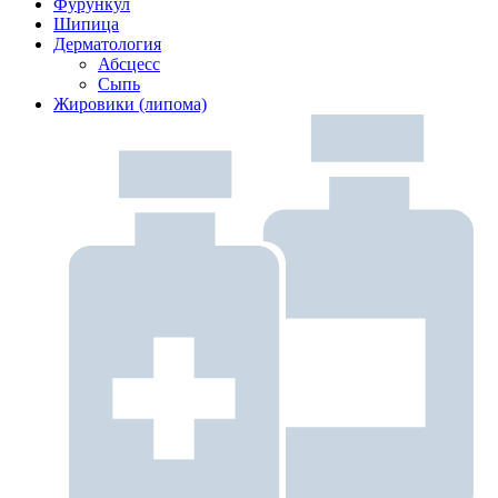
Фурункул
Шипица
Дерматология
Абсцесс
Сыпь
Жировики (липома)