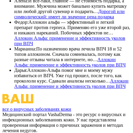
Алена
:
И все-таки, главное — не стоимость подарка, а
внимание. Мужчина может банально купить матрешку
или любой другой сувенир и подарить…
Дорогой или
символический: имеет ли значение цена подарка
Федор
:
Аллокин альфа — эффективный и легкий
препарат против герпеса. Применяю его уже второй раз,
и никаких нареканий. Побочных эффектов не…
Аллокин Альфа: применение и эффективность уколов
при ВПЧ
Марианна
:
По назначению врача лечила ВПЧ 18 и 52
типов аллокином. Сначала сомневалась, потому как
разные отзывы читала в интернете, но…
Аллокин
Альфа: применение и эффективность уколов при ВПЧ
Дарья
:
Аллокин-Альфа помог мне и моему мужу
избавиться от ВПЧ. Уже год прошел, после того, как
прокололи курс. Сдавали анализы несколько…
Аллокин
Альфа: применение и эффективность уколов при ВПЧ
все о вирусных заболеванях кожи
Медицинский портал VashaDerma - это ресурс о вирусных и
инфекционных заболеваниях кожи. У нас представлена
проверенная информация о причинах заражения и методах
лечения недугов.