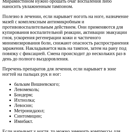
Мирамистином нужно орошать очаг воспаления либо
наносить увлажненным тампоном.
Полезно в лечении, если нарывает ноготь на ноге, назначение
мазей с комплексным антимикробным и
противовоспалительным действием. Они применяются для
купирования воспалительной реакции, активации эвакуации
гноя, ускорения регенерации кожи и частичного
минимизирования боли, снижают опасность распространения
заражения. Накладывается мазь на тампон, затем на рану под
повязку с фиксацией. Смена происходит до нескольких раз в
день до полного выздоровления.
Перечень препаратов для лечения, если нарывает в зоне
ногтей на пальцах рук и ног:
бальзам Вишневского;
Левомеколь;
Бондерм;
Ихтиолка;
Левосин;
Метронидазол;
Синтомицин;
Имибакт.
Если нарывает у ногтя, то можно заменить компрессы для