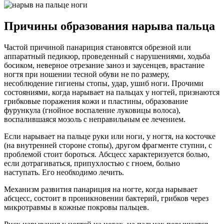
Причины образования нарыва пальца
Частой причиной панариция становятся обрезной или
аппаратный педикюр, проведенный с нарушениями, ходьба
босиком, неверное отрезание заноз и заусенцев, врастание
ногтя при ношении тесной обуви не по размеру,
несоблюдение гигиены стопы, удар, ушиб ноги. Прочими
состояниями, когда нарывает на пальцах у ногтей, признаются
грибковые поражения кожи и пластины, образование
фурункула (гнойное воспаление луковицы волоса),
воспалившаяся мозоль с неправильным ее лечением.
Если нарывает на пальце руки или ноги, у ногтя, на косточке
(на внутренней стороне стопы), другом фрагменте ступни, с
проблемой стоит бороться. Абсцесс характеризуется болью,
если дотрагиваться, припухлостью с гноем, больно
наступать. Его необходимо лечить.
Механизм развития панариция на ногте, когда нарывает
абсцесс, состоит в проникновении бактерий, грибков через
микротравмы в кожные покровы пальцев.