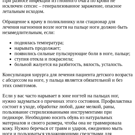
При разносе инфекции из гнойного очага по крови не
исключен сепсис – генерализованное заражение, опасное
летальным исходом.
Обращение к врачу в поликлинику или стационар для
лечения нагноения возле ногтя на пальце ноги должно быть
незамедлительным, если:
поднялась температура;
нарывать продолжает;
появились сильные пульсирующие боли в ноге, пальце;
ступня отекла и покраснела;
больной жалуется на разбитость, вялость, усталость.
Консультация хирурга для лечения пациента детского возраста
с абсцессом на ноге, у пальца является обязательной и без
этих симптомов.
Если у вас часто нарывает в зоне ногтей на пальцах ног,
нужно задуматься о причинах этого состояния. Профилактика
состоит в уходе, обработке любой, даже мелкой, раны,
пользование стерилизованными инструментами при
педикюре. Необходимо носить обувь из натуральных
материалов и своего размера, чтобы она не травмировала
кожу. Нужно беречься от травм и ударов, ежедневно мыть
ноги и пользоваться увлажняющими средствами для