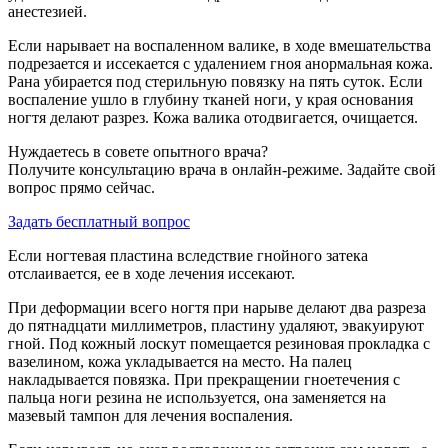
анестезией.
Если нарывает на воспаленном валике, в ходе вмешательства
подрезается и иссекается с удалением гноя анормальная кожа.
Рана убирается под стерильную повязку на пять суток. Если
воспаление ушло в глубину тканей ноги, у края основания
ногтя делают разрез. Кожа валика отодвигается, очищается.
Нуждаетесь в совете опытного врача?
Получите консультацию врача в онлайн-режиме. Задайте свой
вопрос прямо сейчас.
Задать бесплатный вопрос
Если ногтевая пластина вследствие гнойного затека
отслаивается, ее в ходе лечения иссекают.
При деформации всего ногтя при нарыве делают два разреза
до пятнадцати миллиметров, пластину удаляют, эвакуируют
гной. Под кожный лоскут помещается резиновая прокладка с
вазелином, кожа укладывается на место. На палец
накладывается повязка. При прекращении гноетечения с
пальца ноги резина не используется, она заменяется на
мазевый тампон для лечения воспаления.