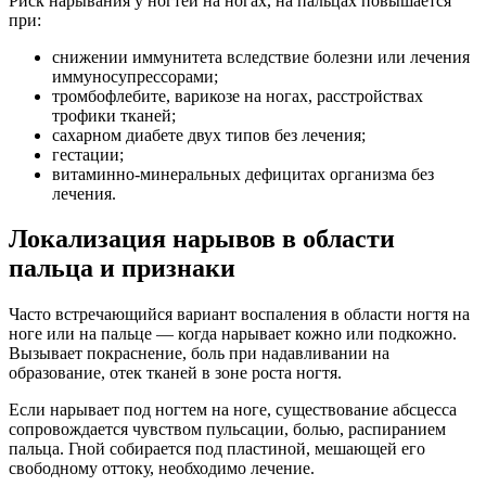
Риск нарывания у ногтей на ногах, на пальцах повышается
при:
снижении иммунитета вследствие болезни или лечения
иммуносупрессорами;
тромбофлебите, варикозе на ногах, расстройствах
трофики тканей;
сахарном диабете двух типов без лечения;
гестации;
витаминно-минеральных дефицитах организма без
лечения.
Локализация нарывов в области
пальца и признаки
Часто встречающийся вариант воспаления в области ногтя на
ноге или на пальце — когда нарывает кожно или подкожно.
Вызывает покраснение, боль при надавливании на
образование, отек тканей в зоне роста ногтя.
Если нарывает под ногтем на ноге, существование абсцесса
сопровождается чувством пульсации, болью, распиранием
пальца. Гной собирается под пластиной, мешающей его
свободному оттоку, необходимо лечение.