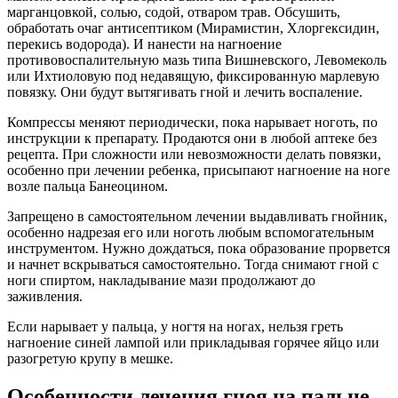
марганцовкой, солью, содой, отваром трав. Обсушить,
обработать очаг антисептиком (Мирамистин, Хлоргексидин,
перекись водорода). И нанести на нагноение
противовоспалительную мазь типа Вишневского, Левомеколь
или Ихтиоловую под недавящую, фиксированную марлевую
повязку. Они будут вытягивать гной и лечить воспаление.
Компрессы меняют периодически, пока нарывает ноготь, по
инструкции к препарату. Продаются они в любой аптеке без
рецепта. При сложности или невозможности делать повязки,
особенно при лечении ребенка, присыпают нагноение на ноге
возле пальца Банеоцином.
Запрещено в самостоятельном лечении выдавливать гнойник,
особенно надрезая его или ноготь любым вспомогательным
инструментом. Нужно дождаться, пока образование прорвется
и начнет вскрываться самостоятельно. Тогда снимают гной с
ноги спиртом, накладывание мази продолжают до
заживления.
Если нарывает у пальца, у ногтя на ногах, нельзя греть
нагноение синей лампой или прикладывая горячее яйцо или
разогретую крупу в мешке.
Особенности лечения гноя на пальце