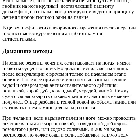
Если нарывает, но очаг воспаления не затронул сам ноготь, а
гнойник на ноге крупный, доставляющий пациенту
дискомфорт, его вскрывают, дренируют и ведут по принципу
лечения любой гнойной раны на пальце.
В целях профилактики вторичного заражения после операции
прописывается курс лечения антибиотиками и
антисептиками.
Домашние методы
Народные рецепты лечения, если нарывает на ногах, имеют
право на существование. Но должны использоваться лишь
после консультации с врачом и только на начальном этапе
болезни. Полезнее примочки или ножные ванны с теплой
водой и отваром трав антивоспалительного действия:
ромашкой, корой дуба, календулой, чередой, липой. Ложку
сухого сырья заварить стаканом кипятка, настоять не менее
получаса. Отвар разбавить теплой водой до объема тазика или
смачивать в нем тампон для пальца и ногтя.
При желании, если нарывает палец на ноге, можно проводить
лечение ваннами с марганцовкой, разведенной до бледно-
розоватого цвета, или содово-солевыми. В 200 мл воды
растворяют по ложке соды и соли, добавляют теплую воду.