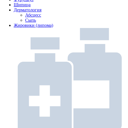
Шипица
Дерматология
Абсцесс
Сыпь
Жировики (липома)