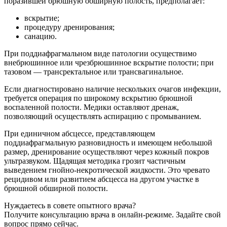
поразившей брюшную обширную полость, предполагает:
вскрытие;
процедуру дренирования;
санацию.
При поддиафрагмальном виде патологии осуществимо
внебрюшинное или чрезбрюшинное вскрытие полости; при
тазовом — трансректальное или трансвагинальное.
Если диагностировано наличие нескольких очагов инфекции,
требуется операция по широкому вскрытию брюшной
воспаленной полости. Медики оставляют дренаж,
позволяющий осуществлять аспирацию с промыванием.
При единичном абсцессе, представляющем
поддиафрагмальную разновидность и имеющем небольшой
размер, дренирование осуществляют через кожный покров
ультразвуком. Щадящая методика грозит частичным
выведением гнойно-некротической жидкости. Это чревато
рецидивом или развитием абсцесса на другом участке в
брюшной обширной полости.
Нуждаетесь в совете опытного врача?
Получите консультацию врача в онлайн-режиме. Задайте свой
вопрос прямо сейчас.