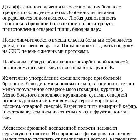
Для эффективного лечения и восстановления больного
требуется соблюдение диеты. Особенности питания
определяются видом абсцесса. Любая разновидность
гнойника в брюшной болезненной полости требует
приготовления отварной пищи, блюд на пару.
После хирургического вмешательства больным соблюдается
диета, назначенная врачом. Пища не должна давать нагрузку
на ЖКТ, печень с желчными протоками.
Необходимы блюда, обогащенные аскорбиновой кислотой,
ретинолом, витаминами, относящимися к группе В.
Желательно употребление овощных пюре при больной
брюшине. Если динамика положительна, в рацион включают
мелко порубленное отварное мясо (говядина, курятина).
Меню больного пополняют крупяными супами, отварной
рыбой, куриными яйцами всмятку, тертой морковкой,
яблоком, отварной свеклой. Разрешено пить нежирный кефир,
простоквашу, компоты из сушеных ягод и фруктов, кисель,
сок.
Абсцессом брюшной воспаленной полости называют
серьезную патологию. Игнорировать формирование нельзя.
Недопустимо отступать от предписаний доктора, касающихся