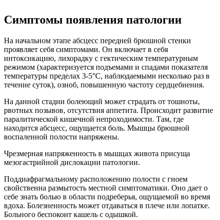
Симптомы появления патологии
На начальном этапе абсцесс передней брюшной стенки
проявляет себя симптомами. Он включает в себя
интоксикацию, лихорадку с гектическим температурным
режимом (характеризуется подъемами и спадами показателя
температуры пределах 3-5°С, наблюдаемыми несколько раз в
течение суток), озноб, повышенную частоту сердцебиения.
На данной стадии болеющий может страдать от тошноты,
рвотных позывов, отсутствия аппетита. Происходит развитие
паралитической кишечной непроходимости. Там, где
находится абсцесс, ощущается боль. Мышцы брюшной
воспаленной полости напряжены.
Чрезмерная напряженность в мышцах живота присуща
мезогастрийной дислокации патологии.
Поддиафрагмальному расположению полости с гноем
свойственна размытость местной симптоматики. Оно дает о
себе знать болью в области подреберья, ощущаемой во время
вдоха. Болезненность может отдаваться в плече или лопатке.
Больного беспокоит кашель с одышкой.