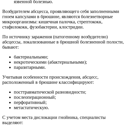
язвенной болезнью.
Возбудителем абсцесса, проявляющего себя заполненными
гноем капсулами в брюшине, являются болезнетворные
микроорганизмы: кишечная палочка, стрептококк,
стафилококк, фузобактерии, клостридии.
По источнику заражения (патогенному возбудителю)
абсцессы, локализованные в брюшной болезненной полости,
бывают:
бактериальными;
некротическими (абактериальными);
паразитарными.
Учитывая особенности происхождения, абсцесс,
расположенный в брюшине классифицируют:
посттравматической разновидности;
послеоперационный;
перфоративный;
метастатическую.
С учетом места дислокации гнойника, специалисты
выделяют: