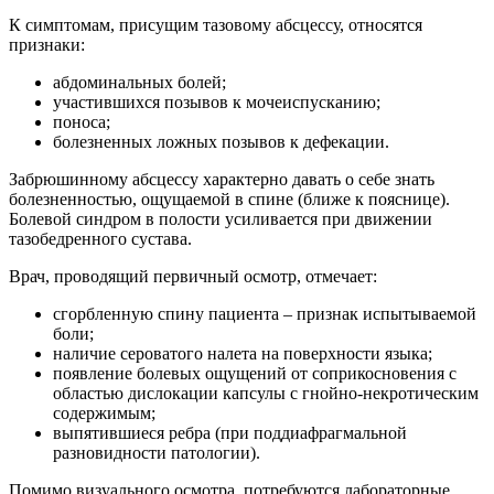
К симптомам, присущим тазовому абсцессу, относятся
признаки:
абдоминальных болей;
участившихся позывов к мочеиспусканию;
поноса;
болезненных ложных позывов к дефекации.
Забрюшинному абсцессу характерно давать о себе знать
болезненностью, ощущаемой в спине (ближе к пояснице).
Болевой синдром в полости усиливается при движении
тазобедренного сустава.
Врач, проводящий первичный осмотр, отмечает:
сгорбленную спину пациента – признак испытываемой
боли;
наличие сероватого налета на поверхности языка;
появление болевых ощущений от соприкосновения с
областью дислокации капсулы с гнойно-некротическим
содержимым;
выпятившиеся ребра (при поддиафрагмальной
разновидности патологии).
Помимо визуального осмотра, потребуются лабораторные