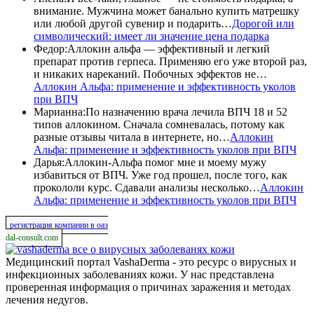
внимание. Мужчина может банально купить матрешку
или любой другой сувенир и подарить…
Дорогой или
символический: имеет ли значение цена подарка
Федор
:
Аллокин альфа — эффективный и легкий
препарат против герпеса. Применяю его уже второй раз,
и никаких нареканий. Побочных эффектов не…
Аллокин Альфа: применение и эффективность уколов
при ВПЧ
Марианна
:
По назначению врача лечила ВПЧ 18 и 52
типов аллокином. Сначала сомневалась, потому как
разные отзывы читала в интернете, но…
Аллокин
Альфа: применение и эффективность уколов при ВПЧ
Дарья
:
Аллокин-Альфа помог мне и моему мужу
избавиться от ВПЧ. Уже год прошел, после того, как
прокололи курс. Сдавали анализы несколько…
Аллокин
Альфа: применение и эффективность уколов при ВПЧ
регистрация компании в оаэ
dal-consult.com
все о вирусных заболеванях кожи
Медицинский портал VashaDerma - это ресурс о вирусных и
инфекционных заболеваниях кожи. У нас представлена
проверенная информация о причинах заражения и методах
лечения недугов.