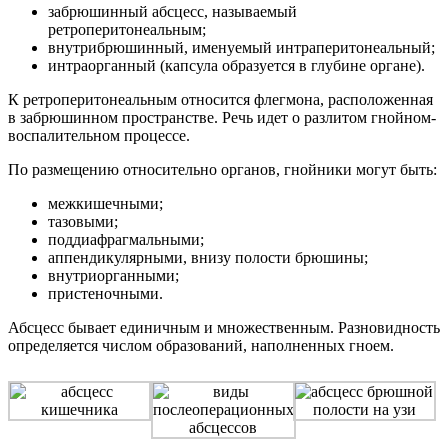
забрюшинный абсцесс, называемый
ретроперитонеальным;
внутрибрюшинный, именуемый интраперитонеальный;
интраорганный (капсула образуется в глубине органе).
К ретроперитонеальным относится флегмона, расположенная
в забрюшинном пространстве. Речь идет о разлитом гнойном-
воспалительном процессе.
По размещению относительно органов, гнойники могут быть:
межкишечными;
тазовыми;
поддиафрагмальными;
аппендикулярными, внизу полости брюшины;
внутриорганными;
пристеночными.
Абсцесс бывает единичным и множественным. Разновидность
определяется числом образований, наполненных гноем.