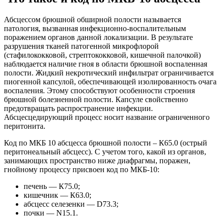
Абсцессом брюшной обширной полости называется
патология, вызванная инфекционно-воспалительным
поражением органов данной локализации. В результате
разрушения тканей патогенной микрофлорой
(стафилококковой, стрептококковой, кишечной палочкой)
наблюдается наличие гноя в области брюшной воспаленная
полости. Жидкий некротический инфильтрат ограничивается
пиогенной капсулой, обеспечивающей изолированность очага
воспаления. Этому способствуют особенности строения
брюшной болезненной полости. Капсуле свойственно
предотвращать распространение инфекции.
Абсцесцедирующий процесс носит название ограниченного
перитонита.
Код по МКБ 10 абсцесса брюшной полости – К65.0 (острый
перитонеальный абсцесс). С учетом того, какой из органов,
занимающих пространство ниже диафрагмы, поражен,
гнойному процессу присвоен код по МКБ-10:
печень — К75.0;
кишечник — К63.0;
абсцесс селезенки — D73.3;
почки — N15.1.