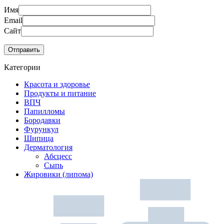
Имя
Email
Сайт
Категории
Красота и здоровье
Продукты и питание
ВПЧ
Папилломы
Бородавки
Фурункул
Шипица
Дерматология
Абсцесс
Сыпь
Жировики (липома)