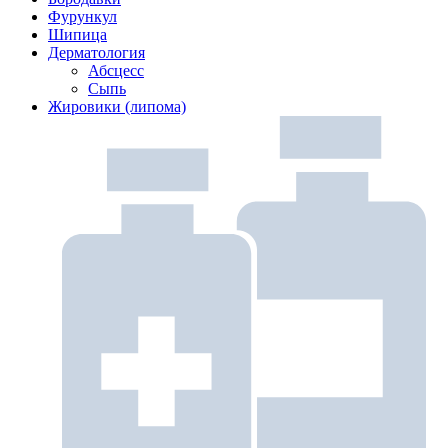
Фурункул
Шипица
Дерматология
Абсцесс
Сыпь
Жировики (липома)