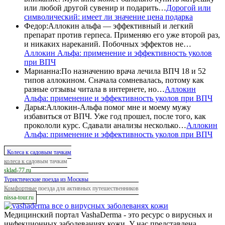
или любой другой сувенир и подарить…
Дорогой или
символический: имеет ли значение цена подарка
Федор
:
Аллокин альфа — эффективный и легкий
препарат против герпеса. Применяю его уже второй раз,
и никаких нареканий. Побочных эффектов не…
Аллокин Альфа: применение и эффективность уколов
при ВПЧ
Марианна
:
По назначению врача лечила ВПЧ 18 и 52
типов аллокином. Сначала сомневалась, потому как
разные отзывы читала в интернете, но…
Аллокин
Альфа: применение и эффективность уколов при ВПЧ
Дарья
:
Аллокин-Альфа помог мне и моему мужу
избавиться от ВПЧ. Уже год прошел, после того, как
прокололи курс. Сдавали анализы несколько…
Аллокин
Альфа: применение и эффективность уколов при ВПЧ
Колеса к садовым тачкам
колеса к садовым тачкам
sklad-77.ru
Туристические поезда из Москвы
Комфортные поезда для активных путешественников
nissa-tour.ru
все о вирусных заболеванях кожи
Медицинский портал VashaDerma - это ресурс о вирусных и
инфекционных заболеваниях кожи. У нас представлена