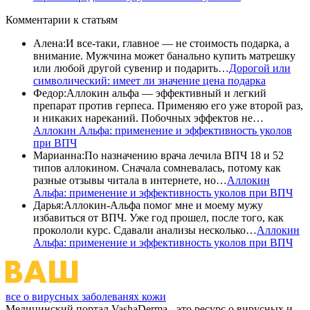
Комментарии
к статьям
Алена
:
И все-таки, главное — не стоимость подарка, а
внимание. Мужчина может банально купить матрешку
или любой другой сувенир и подарить…
Дорогой или
символический: имеет ли значение цена подарка
Федор
:
Аллокин альфа — эффективный и легкий
препарат против герпеса. Применяю его уже второй раз,
и никаких нареканий. Побочных эффектов не…
Аллокин Альфа: применение и эффективность уколов
при ВПЧ
Марианна
:
По назначению врача лечила ВПЧ 18 и 52
типов аллокином. Сначала сомневалась, потому как
разные отзывы читала в интернете, но…
Аллокин
Альфа: применение и эффективность уколов при ВПЧ
Дарья
:
Аллокин-Альфа помог мне и моему мужу
избавиться от ВПЧ. Уже год прошел, после того, как
прокололи курс. Сдавали анализы несколько…
Аллокин
Альфа: применение и эффективность уколов при ВПЧ
все о вирусных заболеванях кожи
Медицинский портал VashaDerma - это ресурс о вирусных и