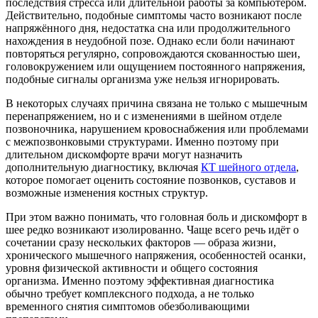
последствия стресса или длительной работы за компьютером.
Действительно, подобные симптомы часто возникают после
напряжённого дня, недостатка сна или продолжительного
нахождения в неудобной позе. Однако если боли начинают
повторяться регулярно, сопровождаются скованностью шеи,
головокружением или ощущением постоянного напряжения,
подобные сигналы организма уже нельзя игнорировать.
В некоторых случаях причина связана не только с мышечным
перенапряжением, но и с изменениями в шейном отделе
позвоночника, нарушением кровоснабжения или проблемами
с межпозвонковыми структурами. Именно поэтому при
длительном дискомфорте врачи могут назначить
дополнительную диагностику, включая
КТ шейного отдела
,
которое помогает оценить состояние позвонков, суставов и
возможные изменения костных структур.
При этом важно понимать, что головная боль и дискомфорт в
шее редко возникают изолированно. Чаще всего речь идёт о
сочетании сразу нескольких факторов — образа жизни,
хронического мышечного напряжения, особенностей осанки,
уровня физической активности и общего состояния
организма. Именно поэтому эффективная диагностика
обычно требует комплексного подхода, а не только
временного снятия симптомов обезболивающими