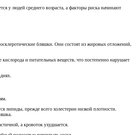
тся у людей среднего возраста, а факторы риска начинают
еросклеротические бляшки. Они состоят из жировых отложений,
е кислорода и питательных веществ, что постепенно нарушает
адиях.
ям.
ся липиды, прежде всего холестерин низкой плотности.
ляшка.
стичной, а кровоток ухудшается.
собный полностью перекрыть сосуд.