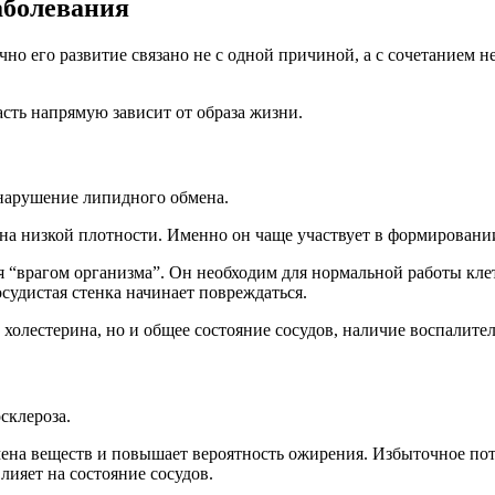
аболевания
но его развитие связано не с одной причиной, а с сочетанием 
асть напрямую зависит от образа жизни.
 нарушение липидного обмена.
а низкой плотности. Именно он чаще участвует в формировании
ся “врагом организма”. Он необходим для нормальной работы кле
удистая стенка начинает повреждаться.
нь холестерина, но и общее состояние сосудов, наличие воспали
склероза.
мена веществ и повышает вероятность ожирения. Избыточное п
лияет на состояние сосудов.