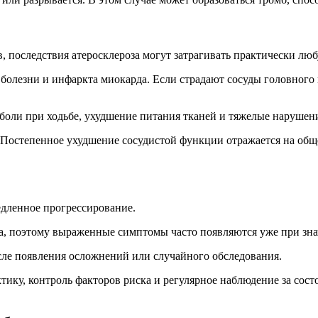
, последствия атеросклероза могут затрагивать практически лю
олезни и инфаркта миокарда. Если страдают сосуды головного м
боли при ходьбе, ухудшение питания тканей и тяжелые нарушен
и. Постепенное ухудшение сосудистой функции отражается на об
едленное прогрессирование.
а, поэтому выраженные симптомы часто появляются уже при зна
сле появления осложнений или случайного обследования.
ику, контроль факторов риска и регулярное наблюдение за сост