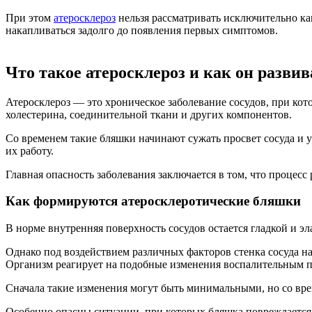
При этом
атеросклероз
нельзя рассматривать исключительно как
накапливаться задолго до появления первых симптомов.
Что такое атеросклероз и как он развив
Атеросклероз — это хроническое заболевание сосудов, при ко
холестерина, соединительной ткани и других компонентов.
Со временем такие бляшки начинают сужать просвет сосуда и у
их работу.
Главная опасность заболевания заключается в том, что процесс
Как формируются атеросклеротические бляшки
В норме внутренняя поверхность сосудов остается гладкой и эл
Однако под воздействием различных факторов стенка сосуда на
Организм реагирует на подобные изменения воспалительным пр
Сначала такие изменения могут быть минимальными, но со врем
Особенно опасны ситуации, при которых бляшка повреждается 