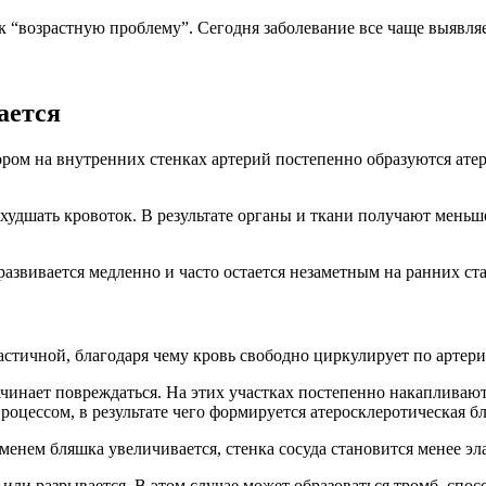
 “возрастную проблему”. Сегодня заболевание все чаще выявляе
ается
тором на внутренних стенках артерий постепенно образуются ат
худшать кровоток. В результате органы и ткани получают меньш
 развивается медленно и часто остается незаметным на ранних ст
астичной, благодаря чему кровь свободно циркулирует по артери
чинает повреждаться. На этих участках постепенно накапливают
оцессом, в результате чего формируется атеросклеротическая б
енем бляшка увеличивается, стенка сосуда становится менее эла
или разрывается. В этом случае может образоваться тромб, спо