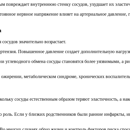
ым повреждает внутреннюю стенку сосудов, ухудшает их эластич
тоянное нервное напряжение влияет на артериальное давление, 
а
 сосудов значительно возрастает.
ртензия. Повышенное давление создает дополнительную нагрузку
ии углеводного обмена сосуды становятся более уязвимыми, а р
при ожирении, метаболическом синдроме, хронических воспалите
скольку сосуды естественным образом теряют эластичность, а н
 роль. Если у близких родственников были ранние инфаркты, ин
 Во многих случаях образ жизни и контроль факторов риска спо