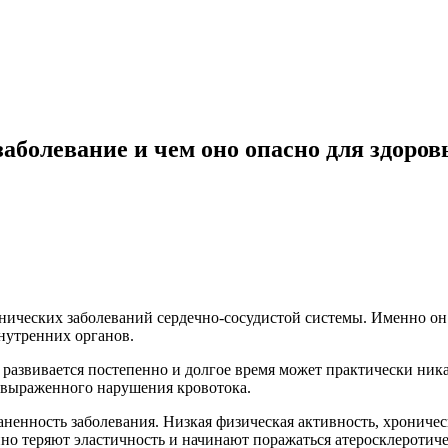
заболевание и чем оно опасно для здоров
онических заболеваний сердечно-сосудистой системы. Именно о
нутренних органов.
ь развивается постепенно и долгое время может практически ник
и выраженного нарушения кровотока.
ненность заболевания. Низкая физическая активность, хрониче
нно теряют эластичность и начинают поражаться атеросклероти