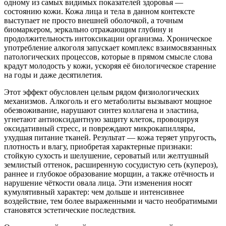
одному из самых видимых показателей здоровья —
состоянию кожи. Кожа лица и тела в данном контексте
выступает не просто внешней оболочкой, а точным
биомаркером, зеркально отражающим глубину и
продолжительность интоксикации организма. Хроническое
употребление алкоголя запускает комплекс взаимосвязанных
патологических процессов, которые в прямом смысле слова
крадут молодость у кожи, ускоряя её биологическое старение
на годы и даже десятилетия.
Этот эффект обусловлен целым рядом физиологических
механизмов. Алкоголь и его метаболиты вызывают мощное
обезвоживание, нарушают синтез коллагена и эластина,
угнетают антиоксидантную защиту клеток, провоцируя
оксидативный стресс, и повреждают микрокапилляры,
ухудшая питание тканей. Результат — кожа теряет упругость,
плотность и влагу, приобретая характерные признаки:
стойкую сухость и шелушение, сероватый или желтушный
землистый оттенок, расширенную сосудистую сеть (купероз),
раннее и глубокое образование морщин, а также отёчность и
нарушение чёткости овала лица. Эти изменения носят
кумулятивный характер: чем дольше и интенсивнее
воздействие, тем более выраженными и часто необратимыми
становятся эстетические последствия.