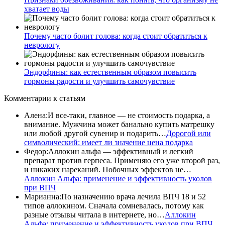
хватает воды
Почему часто болит голова: когда стоит обратиться к
неврологу
Эндорфины: как естественным образом повысить
гормоны радости и улучшить самочувствие
Комментарии
к статьям
Алена
:
И все-таки, главное — не стоимость подарка, а
внимание. Мужчина может банально купить матрешку
или любой другой сувенир и подарить…
Дорогой или
символический: имеет ли значение цена подарка
Федор
:
Аллокин альфа — эффективный и легкий
препарат против герпеса. Применяю его уже второй раз,
и никаких нареканий. Побочных эффектов не…
Аллокин Альфа: применение и эффективность уколов
при ВПЧ
Марианна
:
По назначению врача лечила ВПЧ 18 и 52
типов аллокином. Сначала сомневалась, потому как
разные отзывы читала в интернете, но…
Аллокин
Альфа: применение и эффективность уколов при ВПЧ