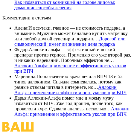
Как избавиться от возникшей на голове липомы:
домашние способы лечения
Комментарии
к статьям
Алена
:
И все-таки, главное — не стоимость подарка, а
внимание. Мужчина может банально купить матрешку
или любой другой сувенир и подарить…
Дорогой или
символический: имеет ли значение цена подарка
Федор
:
Аллокин альфа — эффективный и легкий
препарат против герпеса. Применяю его уже второй раз,
и никаких нареканий. Побочных эффектов не…
Аллокин Альфа: применение и эффективность уколов
при ВПЧ
Марианна
:
По назначению врача лечила ВПЧ 18 и 52
типов аллокином. Сначала сомневалась, потому как
разные отзывы читала в интернете, но…
Аллокин
Альфа: применение и эффективность уколов при ВПЧ
Дарья
:
Аллокин-Альфа помог мне и моему мужу
избавиться от ВПЧ. Уже год прошел, после того, как
прокололи курс. Сдавали анализы несколько…
Аллокин
Альфа: применение и эффективность уколов при ВПЧ