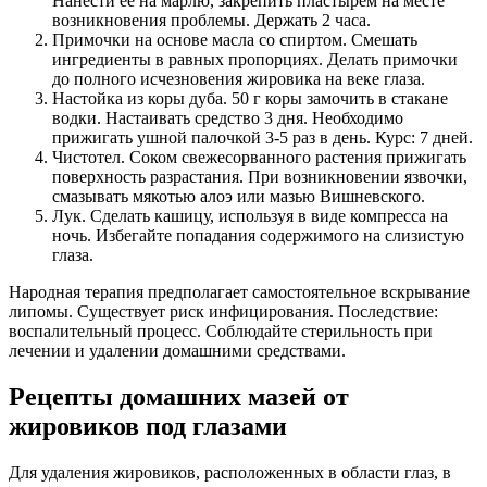
Нанести ее на марлю, закрепить пластырем на месте
возникновения проблемы. Держать 2 часа.
Примочки на основе масла со спиртом. Смешать
ингредиенты в равных пропорциях. Делать примочки
до полного исчезновения жировика на веке глаза.
Настойка из коры дуба. 50 г коры замочить в стакане
водки. Настаивать средство 3 дня. Необходимо
прижигать ушной палочкой 3-5 раз в день. Курс: 7 дней.
Чистотел. Соком свежесорванного растения прижигать
поверхность разрастания. При возникновении язвочки,
смазывать мякотью алоэ или мазью Вишневского.
Лук. Сделать кашицу, используя в виде компресса на
ночь. Избегайте попадания содержимого на слизистую
глаза.
Народная терапия предполагает самостоятельное вскрывание
липомы. Существует риск инфицирования. Последствие:
воспалительный процесс. Соблюдайте стерильность при
лечении и удалении домашними средствами.
Рецепты домашних мазей от
жировиков под глазами
Для удаления жировиков, расположенных в области глаз, в