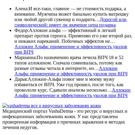
Алена
:
И все-таки, главное — не стоимость подарка, а
внимание. Мужчина может банально купить матрешку
или любой другой сувенир и подарить…
Дорогой или
символический: имеет ли значение цена подарка
Федор
:
Аллокин альфа — эффективный и легкий
препарат против герпеса. Применяю его уже второй раз,
и никаких нареканий. Побочных эффектов не…
Аллокин Альфа: применение и эффективность уколов
при ВПЧ
Марианна
:
По назначению врача лечила ВПЧ 18 и 52
типов аллокином. Сначала сомневалась, потому как
разные отзывы читала в интернете, но…
Аллокин
Альфа: применение и эффективность уколов при ВПЧ
Дарья
:
Аллокин-Альфа помог мне и моему мужу
избавиться от ВПЧ. Уже год прошел, после того, как
прокололи курс. Сдавали анализы несколько…
Аллокин
Альфа: применение и эффективность уколов при ВПЧ
все о вирусных заболеванях кожи
Медицинский портал VashaDerma - это ресурс о вирусных и
инфекционных заболеваниях кожи. У нас представлена
проверенная информация о причинах заражения и методах
лечения недугов.