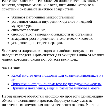
Растение включает в себя более 20 биологически активных
веществ, эфирные масла, кислоты, витамины, которые в
сочетании оказывают лечебное воздействие:
убивают патогенные микроорганизмы;
устраняют спазмы внутренних органов и гладкой
мускулатуры;
снимают воспаление;
способствуют выведению жидкости из организма;
замедляют рост и деление патологических клеток;
ускоряют процесс регенерации.
Чистотел от жировиков – одно из наиболее популярных
народных средств. Применяется для очищения лица от мелких
липом, которые покрывают область век и щек.
читать еще
Какой инструмент подходит для удаления жировиков на
лице
Признаки и стадии липоматоза поджелудочной железы
Причины появления, виды и размеры липомы в мозге
Перед началом обработки необходимо провести дезинфекцию
области локализации наростов. Здоровую кожу смазать
питательным кремом для предупреждения ожогов. Растение