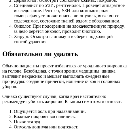
Дерматолог. Осмотрит состояние кожных покровов.
Специалист по УЗИ, рентгенолог. Проведет аппаратное
исследование. Рентген, УЗИ или компьютерная
томография установят опасна ли опухоль, выяснят ее
содержимое, состояние тканей рядом с образованием.
Онколог. При подозрении на злокачественную природу,
за дело берется онколог, проводит биопсию.
Хирург. Осмотрит липому и выберет подходящий
способ удаления.
Обязательно ли удалять
Обычно пациенты просят избавиться от уродливого жировика
на голове. Безобидная, с точки зрения медицины, шишка
выглядит некрасиво и мешает выполнять ежедневные
процедуры: создание прически, ношение очков и головных
уборов.
Однако существуют случаи, когда врач настоятельно
рекомендует убирать жировик. К таким симптомам относят:
Ощущается боль при надавливании.
Кожные покровы воспалились.
Появился зуд.
Опухоль лопнула или подтекает.