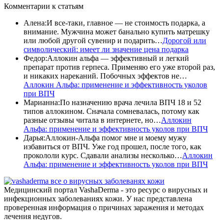
Комментарии
к статьям
Алена
:
И все-таки, главное — не стоимость подарка, а
внимание. Мужчина может банально купить матрешку
или любой другой сувенир и подарить…
Дорогой или
символический: имеет ли значение цена подарка
Федор
:
Аллокин альфа — эффективный и легкий
препарат против герпеса. Применяю его уже второй раз,
и никаких нареканий. Побочных эффектов не…
Аллокин Альфа: применение и эффективность уколов
при ВПЧ
Марианна
:
По назначению врача лечила ВПЧ 18 и 52
типов аллокином. Сначала сомневалась, потому как
разные отзывы читала в интернете, но…
Аллокин
Альфа: применение и эффективность уколов при ВПЧ
Дарья
:
Аллокин-Альфа помог мне и моему мужу
избавиться от ВПЧ. Уже год прошел, после того, как
прокололи курс. Сдавали анализы несколько…
Аллокин
Альфа: применение и эффективность уколов при ВПЧ
все о вирусных заболеванях кожи
Медицинский портал VashaDerma - это ресурс о вирусных и
инфекционных заболеваниях кожи. У нас представлена
проверенная информация о причинах заражения и методах
лечения недугов.