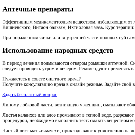
Аптечные препараты
Эффективным медикаментозным веществом, избавляющим от лип
Вишневского, Витаон бальзам, Ихтиоловая мазь. Курс терапии:
При пораженном яичке или внутренней части половых губ сам
Использование народных средств
В период лечения подмываются отваром ромашки аптечной. Сни
следует проводить утром и вечером. Рекомендуют применять ва
Нуждаетесь в совете опытного врача?
Получите консультацию врача в онлайн-режиме. Задайте свой в
Задать бесплатный вопрос
Липому лобковой части, возникшую у женщин, смазывают обле
Листья каланхоэ или алоэ промывают в теплой воде, разрезаю
процедурой, необходимо выполнить тест: смазать веществом ко
Чистый лист мать-и-мачехи, прикладывают к уплотнению на ло