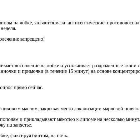
ом на лобке, являются мази: антисептические, противовоспал
 неделя.
олечение запрещено!
мает воспаление на лобке и успокаивает раздраженные ткани с
нночки и примочки (в течение 15 минут) на основе концентриро
опрос прямо сейчас.
пиховым маслом, закрывая место локализации марлевой повязк
т пополам и прикладывают мякотью к липоме на несколько минут
жу на запястье.
бке, фиксируя бинтом, на ночь.