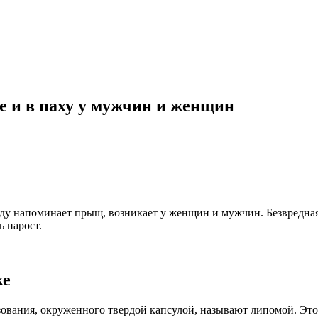
е и в паху у мужчин и женщин
у напоминает прыщ, возникает у женщин и мужчин. Безвредная о
ь нарост.
ке
азования, окруженного твердой капсулой, называют липомой. Э