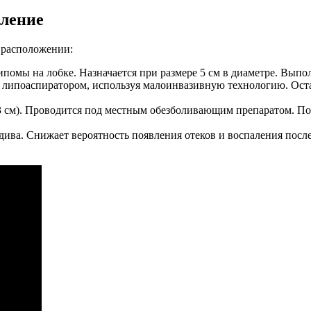
аление
е расположении:
помы на лобке. Назначается при размере 5 см в диаметре. Выпол
 липоаспиратором, используя малоинвазивную технологию. Остав
3 см). Проводится под местным обезболивающим препаратом. П
ива. Снижает вероятность появления отеков и воспаления посл