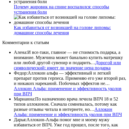
Почему жировик на спине воспалился: способы
устранения боли
Как избавиться от возникшей на голове липомы:
домашние способы лечения
Комментарии
к статьям
Алена
:
И все-таки, главное — не стоимость подарка, а
внимание. Мужчина может банально купить матрешку
или любой другой сувенир и подарить…
Дорогой или
символический: имеет ли значение цена подарка
Федор
:
Аллокин альфа — эффективный и легкий
препарат против герпеса. Применяю его уже второй раз,
и никаких нареканий. Побочных эффектов не…
Аллокин Альфа: применение и эффективность уколов
при ВПЧ
Марианна
:
По назначению врача лечила ВПЧ 18 и 52
типов аллокином. Сначала сомневалась, потому как
разные отзывы читала в интернете, но…
Аллокин
Альфа: применение и эффективность уколов при ВПЧ
Дарья
:
Аллокин-Альфа помог мне и моему мужу
избавиться от ВПЧ. Уже год прошел, после того, как