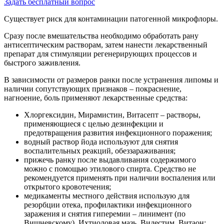
Задать бесплатный вопрос
Существует риск для контаминации патогенной микрофлоры.
Сразу после вмешательства необходимо обработать рану
антисептическим растворам, затем нанести лекарственный
препарат для стимуляции регенерирующих процессов и
быстрого заживления.
В зависимости от размеров ранки после устранения липомы и
наличии сопутствующих признаков – покраснение,
нагноение, боль применяют лекарственные средства:
Хлоргексидин, Мирамистин, Витасепт – растворы,
применяющиеся с целью дезинфекции и
предотвращения развития инфекционного поражения;
водный раствор йода используют для снятия
воспалительных реакций, обеззараживания;
прижечь ранку после выдавливания содержимого
можно с помощью этилового спирта. Средство не
рекомендуется применять при наличии воспаления или
открытого кровотечения;
медикаменты местного действия использую для
резорбции отека, профилактики инфекционного
заражения и снятия гиперемии – линимент (по
Вишневскому), Ихтиоловая мазь, Видестим, Витаон;