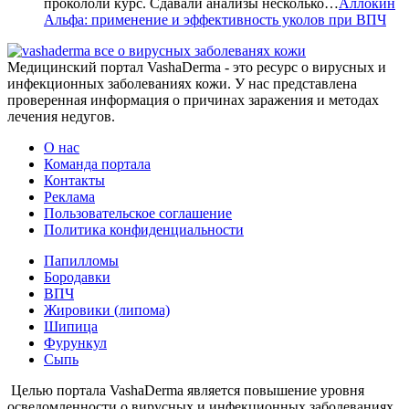
прокололи курс. Сдавали анализы несколько…
Аллокин
Альфа: применение и эффективность уколов при ВПЧ
все о вирусных заболеванях кожи
Медицинский портал VashaDerma - это ресурс о вирусных и
инфекционных заболеваниях кожи. У нас представлена
проверенная информация о причинах заражения и методах
лечения недугов.
О нас
Команда портала
Контакты
Реклама
Пользовательское соглашение
Политика конфиденциальности
Папилломы
Бородавки
ВПЧ
Жировики (липома)
Шипица
Фурункул
Сыпь
Целью портала VashaDerma является повышение уровня
осведомленности о вирусных и инфекционных заболеваниях