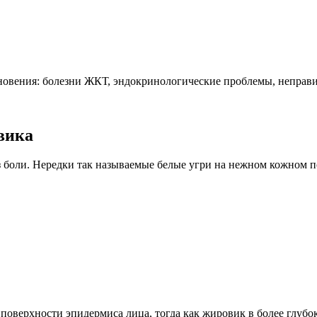
овения: болезни ЖКТ, эндокринологические проблемы, неправи
вика
ез боли. Нередки так называемые белые угри на нежном кожном 
оверхности эпидермиса лица, тогда как жировик в более глубок