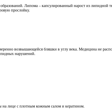
 образований. Липома – капсулированный нарост из липидной т
ровую прослойку.
меренно возвышающейся бляшки в углу века. Медицина не распо
липидных нарушений.
ы на лице с плотным кожным салом и кератином.