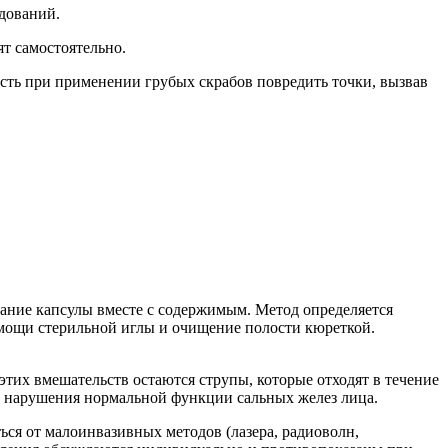
дований.
т самостоятельно.
ть при применении грубых скрабов повредить точки, вызвав
ание капсулы вместе с содержимым. Метод определяется
омощи стерильной иглы и очищение полости кюреткой.
их вмешательств остаются струпы, которые отходят в течение
и и нарушения нормальной функции сальных желез лица.
ься от малоинвазивных методов (лазера, радиоволн,