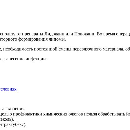
используют препараты Лидокаин или Новокаин. Во время опера
овторного формирования липомы.
е, необходимость постоянной смены перевязочного материала, 
, занесение инфекции.
условиях
 загрязнения.
елью профилактики химических ожогов нельзя обрабатывать йод
еколь).
трактубекс).