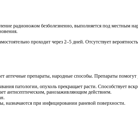
ление радионожом безболезненно, выполняется под местным нар
новения.
мостоятельно проходит через 2–5 дней. Отсутствует вероятность
ет аптечные препараты, народные способы. Препараты помогут 
ывания патологии, опухоль прекращает расти. Способствует вс
дает антисептическим, ранозаживляющим действием.
н.
ы, назначаются при инфицировании раневой поверхности.