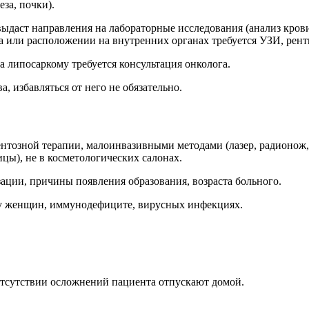
за, почки).
ыдаст направления на лабораторные исследования (анализ крови
а или расположении на внутренних органах требуется УЗИ, рент
 липосаркому требуется консультация онколога.
, избавляться от него не обязательно.
озной терапии, малоинвазивными методами (лазер, радионож, 
цы), не в косметологических салонах.
зации, причины появления образования, возраста больного.
 у женщин, иммунодефиците, вирусных инфекциях.
отсутствии осложнений пациента отпускают домой.