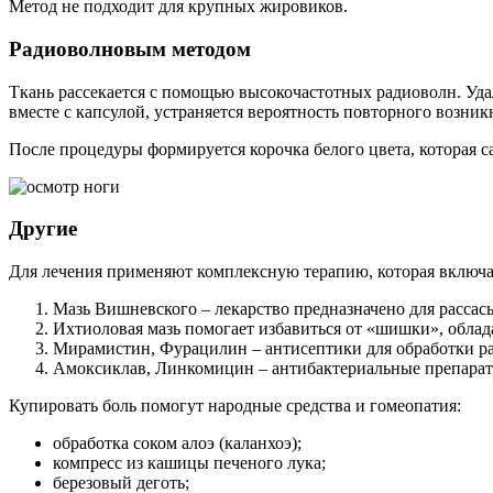
Метод не подходит для крупных жировиков.
Радиоволновым методом
Ткань рассекается с помощью высокочастотных радиоволн. Уда
вместе с капсулой, устраняется вероятность повторного возник
После процедуры формируется корочка белого цвета, которая са
Другие
Для лечения применяют комплексную терапию, которая включа
Мазь Вишневского – лекарство предназначено для рассас
Ихтиоловая мазь помогает избавиться от «шишки», обла
Мирамистин, Фурацилин – антисептики для обработки ра
Амоксиклав, Линкомицин – антибактериальные препарат
Купировать боль помогут народные средства и гомеопатия:
обработка соком алоэ (каланхоэ);
компресс из кашицы печеного лука;
березовый деготь;