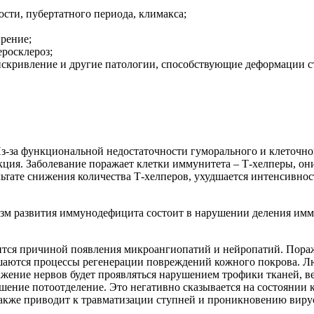
сти, пубертатного периода, климакса;
рение;
еросклероз;
искривление и другие патологии, способствующие деформации 
-за функциональной недостаточности гуморального и клеточног
ия. Заболевание поражает клетки иммунитета – Т-хелперы, они
ультате снижения количества Т-хелперов, ухудшается интенсивн
изм развития иммунодефицита состоит в нарушении деления им
вится причиной появления микроангиопатий и нейропатий. Пор
ушаются процессы регенерации повреждений кожного покрова. Л
ение нервов будет проявляться нарушением трофики тканей, ве
шение потоотделение. Это негативно сказывается на состоянии 
 также приводит к травматизации ступней и проникновению виру