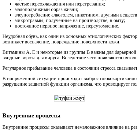
частые переохлаждения или перегревания;
малоподвижный образ жизни;
злоупотребление алкоголем, никотином, другими вещест
микротравмы, полученные на производстве, в быту;
постоянное нервное напряжение, переутомление.
Неудобная обувь, как один из основных этиологических факто
возникает воспаление, повреждение поверхности кожи.
Витамины А, Е и некоторые из группы В важны для барьерной
входные ворота для вируса. Вследствие чего появляются пято
Регулярное пребывание человека в состоянии стресса сказывает
В напряженной ситуации происходит выброс глюкокортикоидо
разрушение защитной функции организма, что провоцирует п
Внутренние процессы
Внутренние процессы оказывают немаловажное влияние на ре