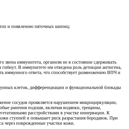
стоп и появлению пяточных шипиц;
о звена иммунитета, организм не в состоянии сдерживать
 гибнут. В иммунитете им отведена роль детекции антигена,
ость иммунного ответа, что способствует размножению ВПЧ и
мунных клеток, дифференциации и функциональной блокады
ажение сосудов проявляется нарушением микроциркуляции,
юбые ранения подошв, включая водянки, трещины,
гетативными расстройствами в участке иннервации. К
кожи ступней и повышает риск разрастания бородавок. При
са через поврежденные участки кожи.