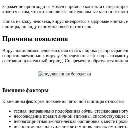
Заражение происходит в момент прямого контакта с инфициров
кроется в том, что отслоившиеся эпителиальные клетки остаю
Попав на кожу человека, вирус внедряется в здоровые клетк
шипицы, по виду напоминающей натоптыш.
Причины появления
Вирус папилломы человека относится к широко распростране
сопротивляемостью к вирусу. Определенные факторы создают 
состоянии длительный период. Со временем образуются шипова
Внешние факторы
К внешним факторам появления пяточной шипицы относятся:
тесная, неправильно подобранная обувь, стесняющая но
несоблюдение правил личной гигиены, способствующее 
неблагоприятная экологическая обстановка в месте прож
недостаточное поступление витаминов, других нутриент