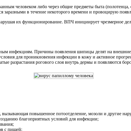
анным человеком либо через общие предметы быта (полотенца, о
тся заразными в течение некоторого времени и провоцирую появ
и, нарушая их функционирование. ВПЧ инициирует чрезмерное д
нным инфекциям. Причины появления шипицы делят на внешние 
условия для проникновения инфекции в кожу и активное прогре
тые разрастания рогового слоя внутрь дермы и появляются бор
гу, вызывающая повышенное потоотделение, мозоли и другие нар
созданию благоприятных условий для инфекции;
ивания;
ов с пищей;