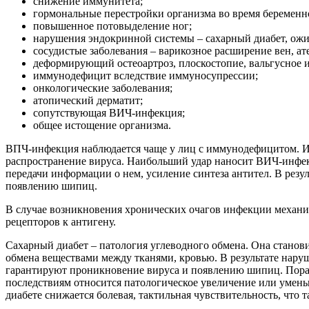
снижение иммунитета;
гормональные перестройки организма во время беременно
повышенное потовыделение ног;
нарушения эндокринной системы – сахарный диабет, ожи
сосудистые заболевания – варикозное расширение вен, ат
деформирующий остеоартроз, плоскостопие, вальгусное 
иммунодефицит вследствие иммуносупрессии;
онкологические заболевания;
атопический дерматит;
сопутствующая ВИЧ-инфекция;
общее истощение организма.
ВПЧ-инфекция наблюдается чаще у лиц с иммунодефицитом. Из
распространение вируса. Наибольший удар наносит ВИЧ-инфекц
передачи информации о нем, усиление синтеза антител. В рез
появлению шипиц.
В случае возникновения хронических очагов инфекции механ
рецепторов к антигену.
Сахарный диабет – патология углеводного обмена. Она стано
обмена веществами между тканями, кровью. В результате нар
гарантируют проникновение вируса и появлению шипиц. Пораж
последствиям относится патологическое увеличение или умень
диабете снижается болевая, тактильная чувствительность, что