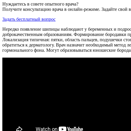
Нуждаетесь в совете опытного врача?
Получите консультацию врача в онлайн-режиме. Задайте свой в
Задать бесплатный вопрос
Нередко появление шипицы наблюдают у беременных и подростк
доброкачественным образованиям. Формирование бородавки про
Локализация типичная: пятки, область пальцев, подушечки сто
обратиться к дерматологу. Врач назначит необходимый метод 
гормонального фона. Могут образовываться юношеские борода