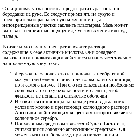
Салициловая мазь способна предотвратить разрастание
бородавки на руке. Ее следует применять на сухую и
предварительно распаренную кожу шипицы, а
неповрежденные участки заклеить пластырем. Мазь может
вызывать неприятные ощущения, чувство жжения или зуд
пальца.
В отдельную группу препаратов входят растворы,
содержащие в себе активные кислоты. Они обладают
выраженным прижигающим действием и наносятся точечно
на проблемную зону руки.
Ферезол на основе фенола приводит к необратимой
коагуляции белков и гибели не только клеток шипицы,
но и самого вируса. При его использовании необходимо
соблюдать технику безопасности и следить, чтобы
жидкость не попала на слизистые оболочки.
Избавиться от шипицы на пальце руки в домашних
условиях можно и при помощи коллоидного раствора
Аргоники, действующим веществом которого является
коллоидное серебро.
Популярным средством является «Супер Чистотел»,
считающийся довольно агрессивным средством. Он
может вызывать боль и зуд при использовании и