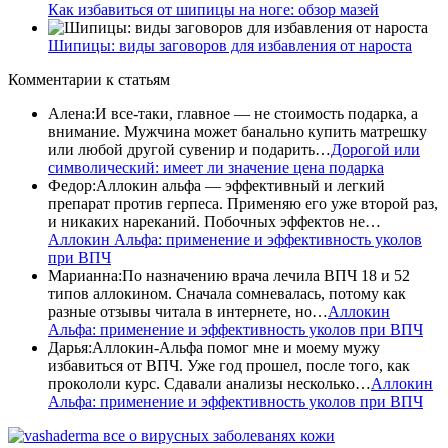
Как избавиться от шипицы на ноге: обзор мазей
Шипицы: виды заговоров для избавления от нароста
Комментарии
к статьям
Алена
:
И все-таки, главное — не стоимость подарка, а
внимание. Мужчина может банально купить матрешку
или любой другой сувенир и подарить…
Дорогой или
символический: имеет ли значение цена подарка
Федор
:
Аллокин альфа — эффективный и легкий
препарат против герпеса. Применяю его уже второй раз,
и никаких нареканий. Побочных эффектов не…
Аллокин Альфа: применение и эффективность уколов
при ВПЧ
Марианна
:
По назначению врача лечила ВПЧ 18 и 52
типов аллокином. Сначала сомневалась, потому как
разные отзывы читала в интернете, но…
Аллокин
Альфа: применение и эффективность уколов при ВПЧ
Дарья
:
Аллокин-Альфа помог мне и моему мужу
избавиться от ВПЧ. Уже год прошел, после того, как
прокололи курс. Сдавали анализы несколько…
Аллокин
Альфа: применение и эффективность уколов при ВПЧ
все о вирусных заболеванях кожи