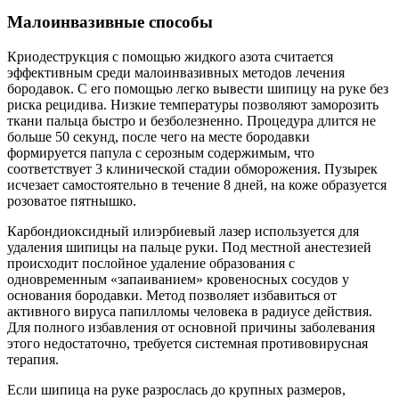
Малоинвазивные способы
Криодеструкция с помощью жидкого азота считается
эффективным среди малоинвазивных методов лечения
бородавок. С его помощью легко вывести шипицу на руке без
риска рецидива. Низкие температуры позволяют заморозить
ткани пальца быстро и безболезненно. Процедура длится не
больше 50 секунд, после чего на месте бородавки
формируется папула с серозным содержимым, что
соответствует 3 клинической стадии обморожения. Пузырек
исчезает самостоятельно в течение 8 дней, на коже образуется
розоватое пятнышко.
Карбондиоксидный илиэрбиевый лазер используется для
удаления шипицы на пальце руки. Под местной анестезией
происходит послойное удаление образования с
одновременным «запаиванием» кровеносных сосудов у
основания бородавки. Метод позволяет избавиться от
активного вируса папилломы человека в радиусе действия.
Для полного избавления от основной причины заболевания
этого недостаточно, требуется системная противовирусная
терапия.
Если шипица на руке разрослась до крупных размеров,