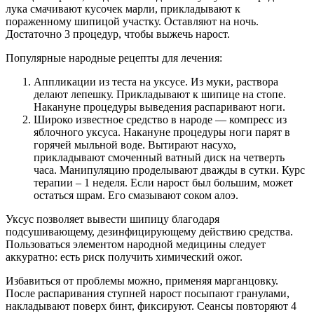
лука смачивают кусочек марли, прикладывают к
пораженному шипицой участку. Оставляют на ночь.
Достаточно 3 процедур, чтобы выжечь нарост.
Популярные народные рецепты для лечения:
Аппликации из теста на уксусе. Из муки, раствора
делают лепешку. Прикладывают к шипице на стопе.
Накануне процедуры выведения распаривают ноги.
Широко известное средство в народе — компресс из
яблочного уксуса. Накануне процедуры ноги парят в
горячей мыльной воде. Вытирают насухо,
прикладывают смоченный ватный диск на четверть
часа. Манипуляцию проделывают дважды в сутки. Курс
терапии – 1 неделя. Если нарост был большим, может
остаться шрам. Его смазывают соком алоэ.
Уксус позволяет вывести шипицу благодаря
подсушивающему, дезинфицирующему действию средства.
Пользоваться элементом народной медицины следует
аккуратно: есть риск получить химический ожог.
Избавиться от проблемы можно, применяя марганцовку.
После распаривания ступней нарост посыпают гранулами,
накладывают поверх бинт, фиксируют. Сеансы повторяют 4