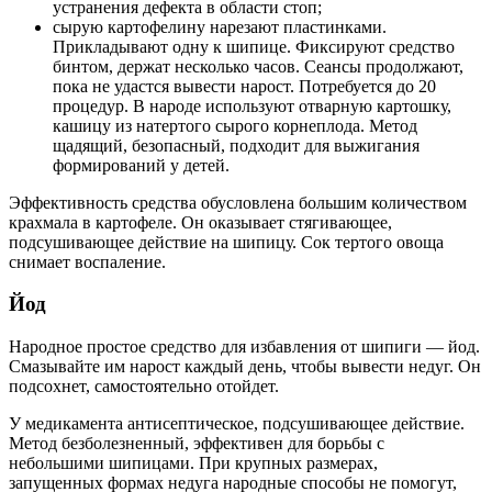
устранения дефекта в области стоп;
сырую картофелину нарезают пластинками.
Прикладывают одну к шипице. Фиксируют средство
бинтом, держат несколько часов. Сеансы продолжают,
пока не удастся вывести нарост. Потребуется до 20
процедур. В народе используют отварную картошку,
кашицу из натертого сырого корнеплода. Метод
щадящий, безопасный, подходит для выжигания
формирований у детей.
Эффективность средства обусловлена большим количеством
крахмала в картофеле. Он оказывает стягивающее,
подсушивающее действие на шипицу. Сок тертого овоща
снимает воспаление.
Йод
Народное простое средство для избавления от шипиги — йод.
Смазывайте им нарост каждый день, чтобы вывести недуг. Он
подсохнет, самостоятельно отойдет.
У медикамента антисептическое, подсушивающее действие.
Метод безболезненный, эффективен для борьбы с
небольшими шипицами. При крупных размерах,
запущенных формах недуга народные способы не помогут,