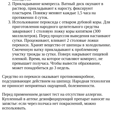
Прикладывание компресса. Ватный диск окунают в
раствор, прикладывают к наросту, фиксируют
пластырем. Повязку меняют каждые 1,5 часа на
протяжении 4 суток.
Использование пероксида с отваром дубовой коры. Для
приготовления народного целительного средства
заваривают 1 столовую ложку коры кипятком (300
миллилитров). Перед процессом выведения настаивают
сутки. Процеживают, вливают 2 столовые ложки
перекиси. Хранят вещество от шипицы в холодильнике.
Смоченную ватку прикладывают к проблемному
участку трижды за сутки. Поверх накрывают пищевой
пленкой. Время, на которое оставляют компресс, не
превышает получаса. Чтобы вывести образование,
может понадобиться до 3 недель.
Средство из перекиси оказывает противомикробное,
подсушивающее действием на шипицу. Народная технология
не приносит неприятных ощущений, болезненности.
Перед применением делают тест на отсутствие аллергии.
Купленный в аптеке дезинфицирующий препарат наносят на
запястье: если через полчаса нет покраснений, можно
использовать.