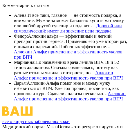
Комментарии
к статьям
Алена
:
И все-таки, главное — не стоимость подарка, а
внимание. Мужчина может банально купить матрешку
или любой другой сувенир и подарить…
Дорогой или
символический: имеет ли значение цена подарка
Федор
:
Аллокин альфа — эффективный и легкий
препарат против герпеса. Применяю его уже второй раз,
и никаких нареканий. Побочных эффектов не…
Аллокин Альфа: применение и эффективность уколов
при ВПЧ
Марианна
:
По назначению врача лечила ВПЧ 18 и 52
типов аллокином. Сначала сомневалась, потому как
разные отзывы читала в интернете, но…
Аллокин
Альфа: применение и эффективность уколов при ВПЧ
Дарья
:
Аллокин-Альфа помог мне и моему мужу
избавиться от ВПЧ. Уже год прошел, после того, как
прокололи курс. Сдавали анализы несколько…
Аллокин
Альфа: применение и эффективность уколов при ВПЧ
все о вирусных заболеванях кожи
Медицинский портал VashaDerma - это ресурс о вирусных и