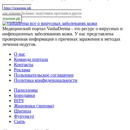
https://лежачим.рф
для лежачих больных: подгузники, простыни и другое
лежачим.рф
все о вирусных заболеванях кожи
Медицинский портал VashaDerma - это ресурс о вирусных и
инфекционных заболеваниях кожи. У нас представлена
проверенная информация о причинах заражения и методах
лечения недугов.
О нас
Команда портала
Контакты
Реклама
Пользовательское соглашение
Политика конфиденциальности
Папилломы
Бородавки
ВПЧ
Жировики (липома)
Шипица
Фурункул
Сыпь