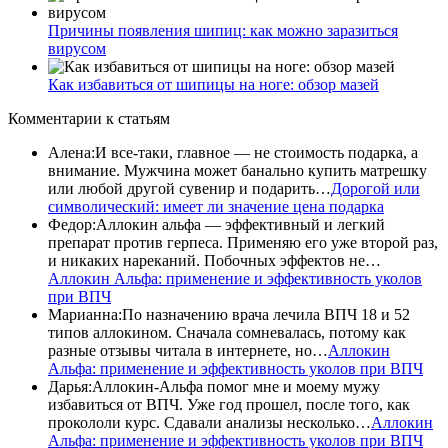
Причины появления шипиц: как можно заразиться
вирусом
Как избавиться от шипицы на ноге: обзор мазей
Комментарии
к статьям
Алена
:
И все-таки, главное — не стоимость подарка, а
внимание. Мужчина может банально купить матрешку
или любой другой сувенир и подарить…
Дорогой или
символический: имеет ли значение цена подарка
Федор
:
Аллокин альфа — эффективный и легкий
препарат против герпеса. Применяю его уже второй раз,
и никаких нареканий. Побочных эффектов не…
Аллокин Альфа: применение и эффективность уколов
при ВПЧ
Марианна
:
По назначению врача лечила ВПЧ 18 и 52
типов аллокином. Сначала сомневалась, потому как
разные отзывы читала в интернете, но…
Аллокин
Альфа: применение и эффективность уколов при ВПЧ
Дарья
:
Аллокин-Альфа помог мне и моему мужу
избавиться от ВПЧ. Уже год прошел, после того, как
прокололи курс. Сдавали анализы несколько…
Аллокин
Альфа: применение и эффективность уколов при ВПЧ