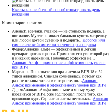
Квесты как необычный способ отпраздновать день
рождения
Комментарии
к статьям
Алена
:
И все-таки, главное — не стоимость подарка, а
внимание. Мужчина может банально купить матрешку
или любой другой сувенир и подарить…
Дорогой или
символический: имеет ли значение цена подарка
Федор
:
Аллокин альфа — эффективный и легкий
препарат против герпеса. Применяю его уже второй раз,
и никаких нареканий. Побочных эффектов не…
Аллокин Альфа: применение и эффективность уколов
при ВПЧ
Марианна
:
По назначению врача лечила ВПЧ 18 и 52
типов аллокином. Сначала сомневалась, потому как
разные отзывы читала в интернете, но…
Аллокин
Альфа: применение и эффективность уколов при ВПЧ
Дарья
:
Аллокин-Альфа помог мне и моему мужу
избавиться от ВПЧ. Уже год прошел, после того, как
прокололи курс. Сдавали анализы несколько…
Аллокин
Альфа: применение и эффективность уколов при ВПЧ