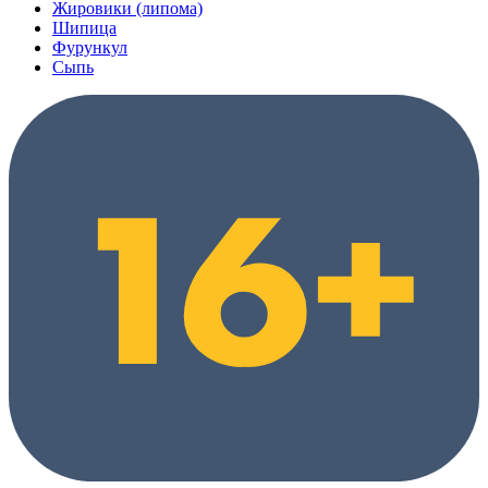
Жировики (липома)
Шипица
Фурункул
Сыпь