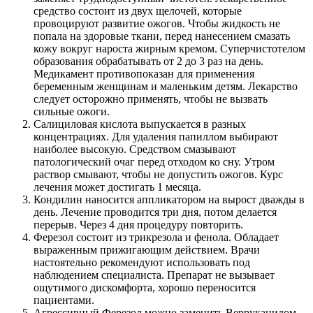
средство состоит из двух щелочей, которые
провоцируют развитие ожогов. Чтобы жидкость не
попала на здоровые ткани, перед нанесением смазать
кожу вокруг нароста жирным кремом. Суперчистотелом
образования обрабатывать от 2 до 3 раз на день.
Медикамент противопоказан для применения
беременным женщинам и маленьким детям. Лекарство
следует осторожно применять, чтобы не вызвать
сильные ожоги.
Салициловая кислота выпускается в разных
концентрациях. Для удаления папиллом выбирают
наиболее высокую. Средством смазывают
патологический очаг перед отходом ко сну. Утром
раствор смывают, чтобы не допустить ожогов. Курс
лечения может достигать 1 месяца.
Кондилин наносится аппликатором на вырост дважды в
день. Лечение проводится три дня, потом делается
перерыв. Через 4 дня процедуру повторить.
Ферезол состоит из трикрезола и фенола. Обладает
выраженным прижигающим действием. Врачи
настоятельно рекомендуют использовать под
наблюдением специалиста. Препарат не вызывает
ощутимого дискомфорта, хорошо переносится
пациентами.
Агрессивный Ферезол можно заменить Веррукацидом.