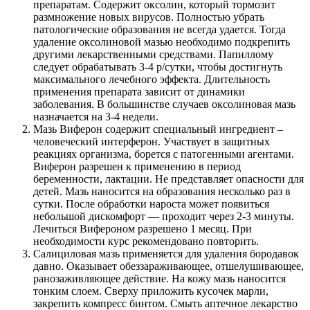
препаратам. Содержит оксолин, который тормозит
размножение новых вирусов. Полностью убрать
патологические образования не всегда удается. Тогда
удаление оксолиновой мазью необходимо подкрепить
другими лекарственными средствами. Папиллому
следует обрабатывать 3-4 р/сутки, чтобы достигнуть
максимального лечебного эффекта. Длительность
применения препарата зависит от динамики
заболевания. В большинстве случаев оксолиновая мазь
назначается на 3-4 недели.
Мазь Виферон содержит специальный ингредиент –
человеческий интерферон. Участвует в защитных
реакциях организма, борется с патогенными агентами.
Виферон разрешен к применению в период
беременности, лактации. Не представляет опасности для
детей. Мазь наносится на образования несколько раз в
сутки. После обработки нароста может появиться
небольшой дискомфорт — проходит через 2-3 минуты.
Лечиться Вифероном разрешено 1 месяц. При
необходимости курс рекомендовано повторить.
Салициловая мазь применяется для удаления бородавок
давно. Оказывает обеззараживающее, отшелушивающее,
ранозаживляющее действие. На кожу мазь наносится
тонким слоем. Сверху приложить кусочек марли,
закрепить компресс бинтом. Смыть аптечное лекарство