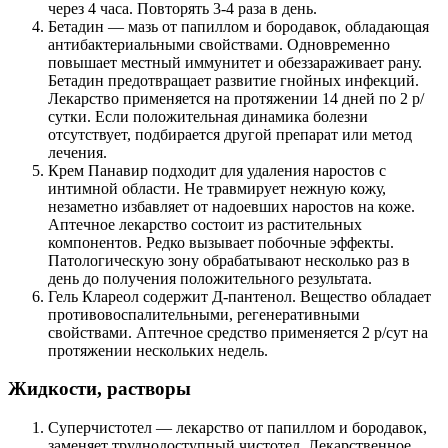
через 4 часа. Повторять 3-4 раза в день.
Бетадин — мазь от папиллом и бородавок, обладающая
антибактериальными свойствами. Одновременно
повышает местный иммунитет и обеззараживает рану.
Бетадин предотвращает развитие гнойных инфекций.
Лекарство применяется на протяжении 14 дней по 2 р/
сутки. Если положительная динамика болезни
отсутствует, подбирается другой препарат или метод
лечения.
Крем Панавир подходит для удаления наростов с
интимной области. Не травмирует нежную кожу,
незаметно избавляет от надоевших наростов на коже.
Аптечное лекарство состоит из растительных
компонентов. Редко вызывает побочные эффекты.
Патологическую зону обрабатывают несколько раз в
день до получения положительного результата.
Гель Клареол содержит Д-пантенол. Вещество обладает
противовоспалительными, регенеративными
свойствами. Аптечное средство применяется 2 р/сут на
протяжении нескольких недель.
Жидкости, растворы
Суперчистотел — лекарство от папиллом и бородавок,
заменяет труднодоступный чистотел. Лекарственное