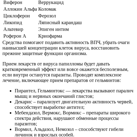
Виферон
Веррукацид
Аллокин Альфа
Коломак
Циклоферон
Ферозол
Ликопид
Ляписный карандаш
Альтевир
Эпиген интим
Роферон А
Криофарма
Средства помогают подавить активность ВПЧ, убрать очаги
наивысшей концентрации клеток вируса, восстановить
прежние защитные функции организма.
Прием лекарств от вируса папилломы будет давать
кратковременный эффект или вовсе окажется бесполезным,
если внутри останутся паразиты. Проводят комплексное
лечение, включающее прием препаратов от гельминтов:
Пирантел, Гельминтокс — лекарства вызывают паралич
мышц и нервных окончаний глистов;
Декарис – парализует двигательную активность червей,
способствует выработке антител;
Мебендазол, Вермокс, Вормикс – препараты широкого
спектра действия, нарушают обменные процессы
паразитов;
Вормил, Альдазол, Немозол – способствуют гибели
личинок и взрослых особей.