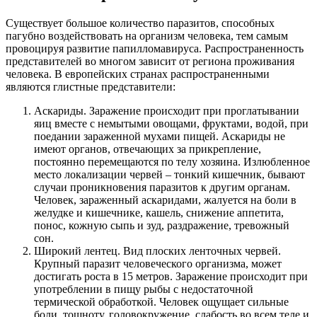
Существует большое количество паразитов, способных
пагубно воздействовать на организм человека, тем самым
провоцируя развитие папилломавируса. Распространенность
представителей во многом зависит от региона проживания
человека. В европейских странах распространенными
являются глистные представители:
Аскариды. Заражение происходит при проглатывании
яиц вместе с немытыми овощами, фруктами, водой, при
поедании зараженной мухами пищей. Аскариды не
имеют органов, отвечающих за прикрепление,
постоянно перемещаются по телу хозяина. Излюбленное
место локализации червей – тонкий кишечник, бывают
случаи проникновения паразитов к другим органам.
Человек, зараженный аскаридами, жалуется на боли в
желудке и кишечнике, кашель, снижение аппетита,
понос, кожную сыпь и зуд, раздражение, тревожный
сон.
Широкий лентец. Вид плоских ленточных червей.
Крупный паразит человеческого организма, может
достигать роста в 15 метров. Заражение происходит при
употреблении в пищу рыбы с недостаточной
термической обработкой. Человек ощущает сильные
боли, тошноту, головокружение, слабость во всем теле и