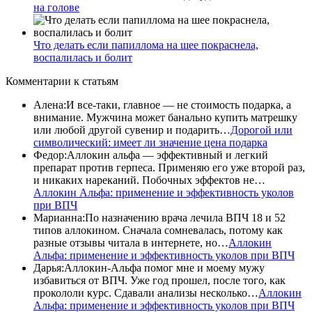
на голове
Что делать если папиллома на шее покраснела,
воспалилась и болит
Комментарии
к статьям
Алена
:
И все-таки, главное — не стоимость подарка, а
внимание. Мужчина может банально купить матрешку
или любой другой сувенир и подарить…
Дорогой или
символический: имеет ли значение цена подарка
Федор
:
Аллокин альфа — эффективный и легкий
препарат против герпеса. Применяю его уже второй раз,
и никаких нареканий. Побочных эффектов не…
Аллокин Альфа: применение и эффективность уколов
при ВПЧ
Марианна
:
По назначению врача лечила ВПЧ 18 и 52
типов аллокином. Сначала сомневалась, потому как
разные отзывы читала в интернете, но…
Аллокин
Альфа: применение и эффективность уколов при ВПЧ
Дарья
:
Аллокин-Альфа помог мне и моему мужу
избавиться от ВПЧ. Уже год прошел, после того, как
прокололи курс. Сдавали анализы несколько…
Аллокин
Альфа: применение и эффективность уколов при ВПЧ