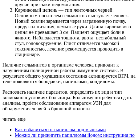
другие признаки недомогания.
Карликовый цепень — тип ленточных червей.
Основным носителем гельминтов выступает человек.
Новый хозяин заражается через загрязненную почву,
продукты питания, немытые руки. Длина карликового
цепня не превышает 3 см. Пациент ощущает боли в
животе. Наблюдается тошнота, рвота, нестабильный
стул, головокружение. Глист отличается высокой
токсичностью, лечение рекомендуется проводить в
стационаре.
Наличие гельминтов в организме человека приводит к
нарушениям полноценной работы иммунной системы. В
результате общего ухудшения состояния активируется ВПЧ, на
теле появляются бородавки, папилломы, кондиломы.
Распознать наличие паразитов, определить их вид и тип
возможно в условиях больницы. Больному потребуется сдать
анализы, пройти обследование аппаратом УЗИ для
обнаружения червей в брюшной полости.
читать еще
Как избавиться от папиллом под мышками
Можно ли прижигать папилломы йодом: инструкция по